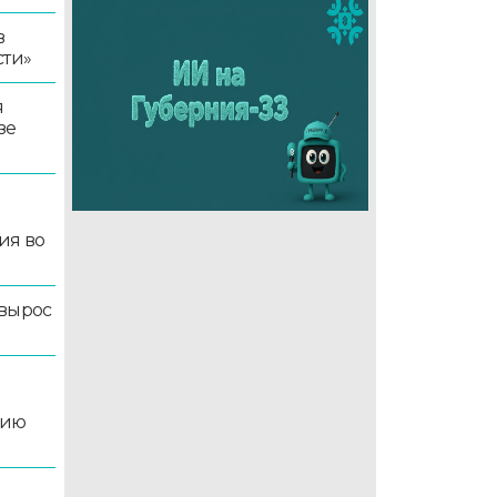
в
сти»
я
зе
ия во
 вырос
цию