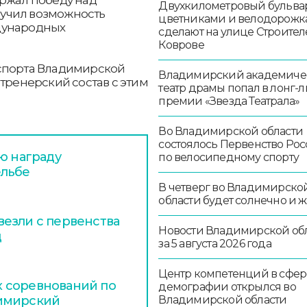
Двухкилометровый бульвар
учил возможность
цветниками и велодорож
дународных
сделают на улице Строител
Коврове
 спорта Владимирской
Владимирский академиче
 тренерский состав с этим
театр драмы попал в лонг-л
премии «Звезда Театрала»
Во Владимирской области
состоялось Первенство Ро
ю награду
по велосипедному спорту
ельбе
В четверг во Владимирско
области будет солнечно и 
езли с первенства
Новости Владимирской об
д
за 5 августа 2026 года
Центр компетенций в сфер
 соревнований по
демографии открылся во
Владимирской области
димирский