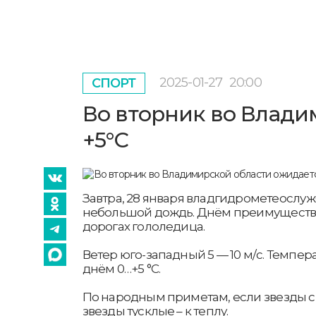
2025-01-27
20:00
СПОРТ
Во вторник во Влади
+5°С
Завтра, 28 января владгидрометеослу
небольшой дождь. Днём преимуществе
дорогах гололедица.
Ветер юго-западный 5 — 10 м/с. Темпер
днём 0…+5 °С.
По народным приметам, если звезды си
звезды тусклые – к теплу.