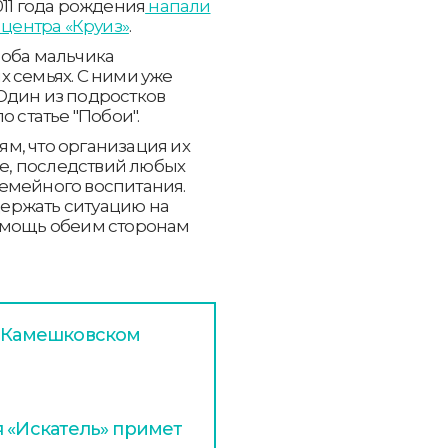
011 года рождения
напали
 центра «Круиз»
.
 оба мальчика
 семьях. С ними уже
Один из подростков
 статье "Побои".
м, что организация их
ое, последствий любых
емейного воспитания.
ержать ситуацию на
помощь обеим сторонам
в Камешковском
я «Искатель» примет