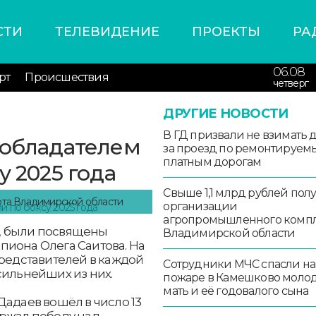
СТИ
ТЕЛЕВИДЕНИЕ
ПРОЕКТЫ
РА
06.08
рт
Происшествия
четверг
ДРУГИЕ НОВОСТИ
В ГД призвали не взимать 
 обладателем
за проезд по ремонтируем
платным дорогам
у 2025 года
Свыше 1,1 млрд рублей пол
рта Владимирской области
организации
агропромышленного комп
, были посвящены
Владимирской области
пиона Олега Саитова. На
представителей в каждой
Сотрудники МЧС спасли на
сильнейших из них.
пожаре в Камешково моло
мать и её годовалого сына
Дадаев вошёл в число 13
ержал победу над