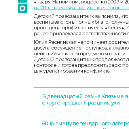
января. Напомним, подростки 2009 и 2
на 70-летнего мужчину возле торгового
Детский правозащитник выяснила, что
воспитываются в полных благополучных
проведена профилактическая беседа. 
ранее привлекался к ответственности по
Юлия Раснянская напоминает родителя
досуга, обсуждение поступков, а главн
действий является предметом внутрис
Детский правозащитник продолжает д
контроле и готова предложить свою 
для урегулирования конфликта.
В двенадцатый раз на Клязьме 
округе прошел Праздник ухи
60‑ю смену легендарного лагер