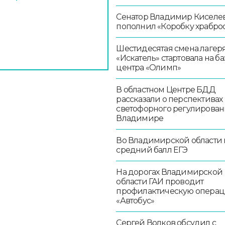
Сенатор Владимир Киселе
пополнил «Коробку храбро
Шестидесятая смена лагер
«Искатель» стартовала на ба
центра «Олимп»
В областном Центре БДД
рассказали о перспективах
светофорного регулирован
Владимире
Во Владимирской области
средний балл ЕГЭ
На дорогах Владимирской
области ГАИ проводит
профилактическую опера
«Автобус»
Сергей Волков обсудил с