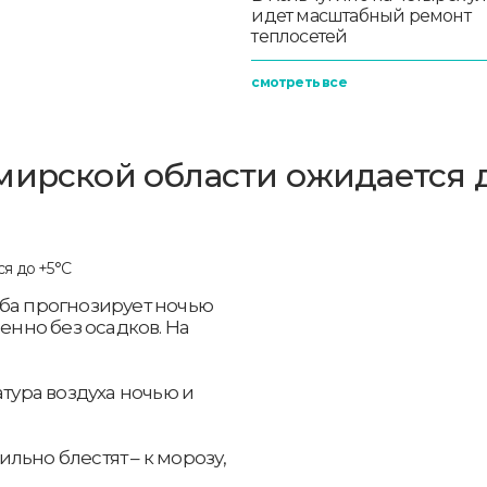
идет масштабный ремонт
теплосетей
смотреть все
мирской области ожидается 
жба прогнозирует ночью
нно без осадков. На
атура воздуха ночью и
льно блестят – к морозу,