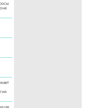
росы
йоне
5
лжает
ргия
лицах