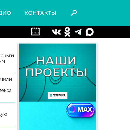
ДИО
КОНТАКТЫ
деньги
ым
учили
лекса
дую