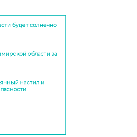
асти будет солнечно
мирской области за
вянный настил и
опасности