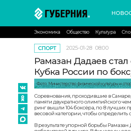
НОВО
Экономика
Общество
Культура
Спо
2025-01-28
08:00
СПОРТ
Рамазан Дадаев стал
Кубка России по бокс
Фото: Министерство физической культуры и спо
Соревнования, проходившие в Самаре
памяти двукратного олимпийского чем
ринг вышли 104 боксёра, по 8 лучших 
весовой категории, чтобы определить 
В результате упорной борьбы Рамазан 
победителей турнира. В финале он од