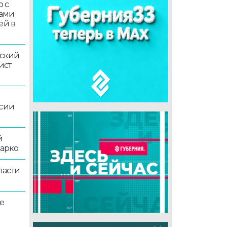
 с
ками
ей в
ский
ист
ссии
й
жарко
ласти
е