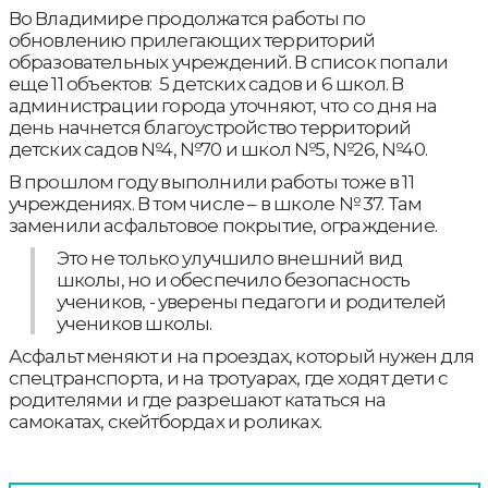
Во Владимире продолжатся работы по
обновлению прилегающих территорий
образовательных учреждений. В список попали
еще 11 объектов: 5 детских садов и 6 школ. В
администрации города уточняют, что со дня на
день начнется благоустройство территорий
детских садов №4, №70 и школ №5, №26, №40.
В прошлом году выполнили работы тоже в 11
учреждениях. В том числе – в школе № 37. Там
заменили асфальтовое покрытие, ограждение.
Это не только улучшило внешний вид
школы, но и обеспечило безопасность
учеников, - уверены педагоги и родителей
учеников школы.
Асфальт меняют и на проездах, который нужен для
спецтранспорта, и на тротуарах, где ходят дети с
родителями и где разрешают кататься на
самокатах, скейтбордах и роликах.