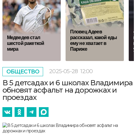
Пловец Адеев
«
Медведев стал
рассказал, какой еды
п
шестой ракеткой
ему не хватает в
н
мира
Париже
у
2025-05-28
12:00
ОБЩЕСТВО
В 5 детсадах и 6 школах Владимира
обновят асфальт на дорожках и
проездах