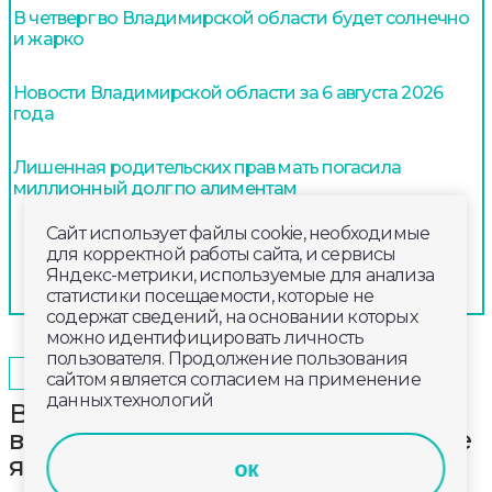
В четверг во Владимирской области будет солнечно
и жарко
Новости Владимирской области за 6 августа 2026
года
Лишенная родительских прав мать погасила
миллионный долг по алиментам
Сайт использует файлы cookie, необходимые
для корректной работы сайта, и сервисы
Яндекс-метрики, используемые для анализа
статистики посещаемости, которые не
содержат сведений, на основании которых
можно идентифицировать личность
пользователя. Продолжение пользования
2025-05-28
11:20
ОБЩЕСТВО
сайтом является согласием на применение
данных технологий
В центре Владимира начали
высаживать в кадки декоративные
яблони
ок