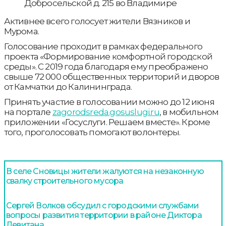
Добросельской д. 215 во Владимире
Активнее всего голосует жители Вязников и
Мурома.
Голосование проходит в рамках федерального
проекта «Формирование комфортной городской
среды». С 2019 года благодаря ему преображено
свыше 72 000 общественных территорий и дворов
от Камчатки до Калининграда.
Принять участие в голосовании можно до 12 июня
на портале
zagorodsreda.gosuslugi.ru
, в мобильном
приложении «Госуслуги. Решаем вместе». Кроме
того, проголосовать помогают волонтеры.
В селе Сновицы жители жалуются на незаконную
свалку строительного мусора
Сергей Волков обсудил с городскими службами
вопросы развития территории в районе Диктора
Левитана