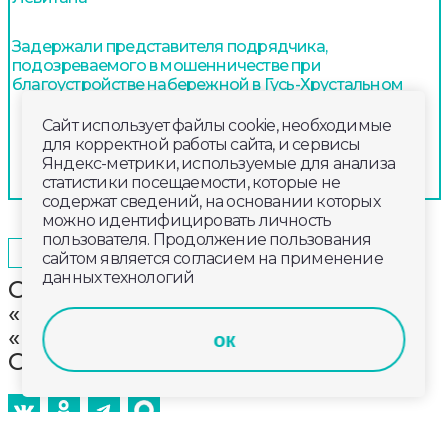
Задержали представителя подрядчика,
подозреваемого в мошенничестве при
благоустройстве набережной в Гусь-Хрустальном
Сайт использует файлы cookie, необходимые
для корректной работы сайта, и сервисы
Яндекс-метрики, используемые для анализа
статистики посещаемости, которые не
содержат сведений, на основании которых
можно идентифицировать личность
пользователя. Продолжение пользования
2025-05-15
14:15
ОБЩЕСТВО
сайтом является согласием на применение
данных технологий
Смотрите сегодня в эфире
«Губернии 33»: как пройдет акция
«Ночь музеев» во Владимире и
ок
Суздале