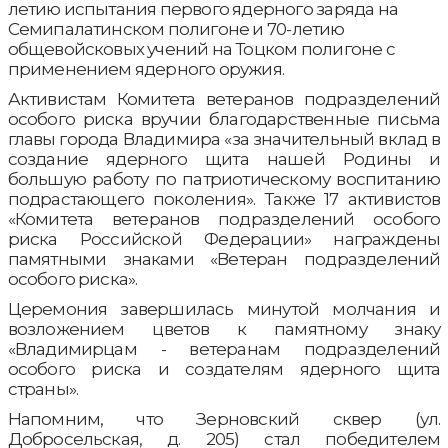
летию испытания первого ядерного заряда на
Семипалатинском полигоне и 70-летию
общевойсковых учений на Тоцком полигоне с
применением ядерного оружия.
Активистам Комитета ветеранов подразделений
особого риска вручии благодарственные письма
главы города Владимира «за значительный вклад в
создание ядерного щита нашей Родины и
большую работу по патриотическому воспитанию
подрастающего поколения». Также 17 активистов
«Комитета ветеранов подразделений особого
риска Российской Федерации» награждены
памятными знаками «Ветеран подразделений
особого риска».
Церемония завершилась минутой молчания и
возложением цветов к памятному знаку
«Владимирцам - ветеранам подразделений
особого риска и создателям ядерного щита
страны».
Напомним, что Зерновский сквер (ул.
Добросельская, д. 205) стал победителем