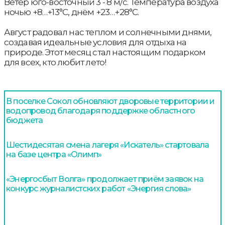
Ветер юго-восточный 3 - 8 м/с. Температура воздуха
ночью +8…+13°С, днём +23…+28°С.
Август радовал нас теплом и солнечными днями,
создавая идеальные условия для отдыха на
природе. Этот месяц стал настоящим подарком
для всех, кто любит лето!
В поселке Сокол обновляют дворовые территории и
водопровод благодаря поддержке областного
бюджета
Шестидесятая смена лагеря «Искатель» стартовала
на базе центра «Олимп»
«Энергосбыт Волга» продолжает приём заявок на
конкурс журналистских работ «Энергия слова»