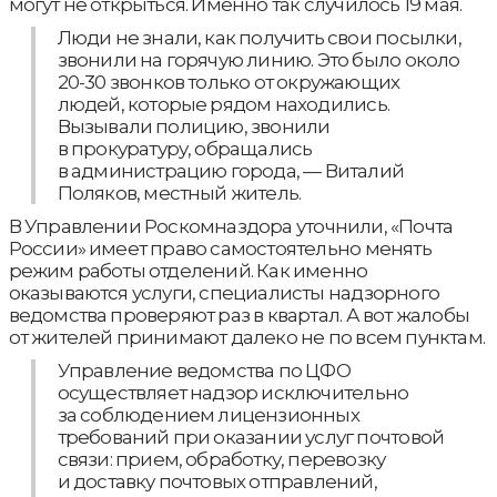
могут не открыться. Именно так случилось 19 мая.
Люди не знали, как получить свои посылки,
звонили на горячую линию. Это было около
20-30 звонков только от окружающих
людей, которые рядом находились.
Вызывали полицию, звонили
в прокуратуру, обращались
в администрацию города, — Виталий
Поляков, местный житель.
В Управлении Роскомназдора уточнили, «Почта
России» имеет право самостоятельно менять
режим работы отделений. Как именно
оказываются услуги, специалисты надзорного
ведомства проверяют раз в квартал. А вот жалобы
от жителей принимают далеко не по всем пунктам.
Управление ведомства по ЦФО
осуществляет надзор исключительно
за соблюдением лицензионных
требований при оказании услуг почтовой
связи: прием, обработку, перевозку
и доставку почтовых отправлений,