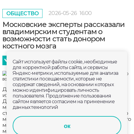
2026-05-26
16:00
ОБЩЕСТВО
Московские эксперты рассказали
владимирским студентам о
возможности стать донором
костного мозга
Сайт использует файлы cookie, необходимые
для корректной работы сайта, и сервисы
Яндекс-метрики, используемые для анализа
статистики посещаемости, которые не
содержат сведений, на основании которых
Дать шанс на здоровую жизнь. Специалисты
можно идентифицировать личность
из федеральных медицинских центров имени
пользователя. Продолжение пользования
Дмитрия Рогачева и Пироговского
сайтом является согласием на применение
медуниверситета рассказали владимирским
данных технологий
студентам о возможности стать донором костного
мозга. Для этого нужно войти в регистр. Сделать это
можно не только через забор крови, но и через
ок
мазок со слизистой щеки.