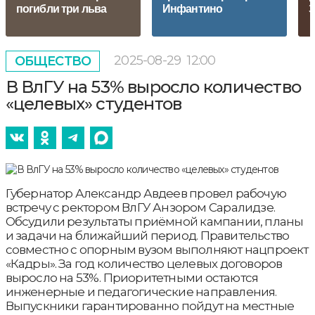
погибли три льва
Инфантино
З
2025-08-29
12:00
ОБЩЕСТВО
В ВлГУ на 53% выросло количество
«целевых» студентов
Губернатор Александр Авдеев провел рабочую
встречу с ректором ВлГУ Анзором Саралидзе.
Обсудили результаты приёмной кампании, планы
и задачи на ближайший период. Правительство
совместно с опорным вузом выполняют нацпроект
«Кадры». За год количество целевых договоров
выросло на 53%. Приоритетными остаются
инженерные и педагогические направления.
Выпускники гарантированно пойдут на местные