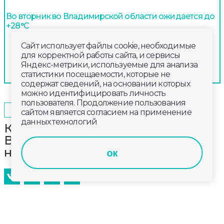
Во вторник во Владимирской области ожидается до
+28°С
Сайт использует файлы cookie, необходимые
для корректной работы сайта, и сервисы
Яндекс-метрики, используемые для анализа
статистики посещаемости, которые не
содержат сведений, на основании которых
можно идентифицировать личность
пользователя. Продолжение пользования
2025-08-29
11:00
ОБЩЕСТВО
сайтом является согласием на применение
данных технологий
Клиентский офис «Энергосбыт
Волга» во Владимире переезжает
на Вокзальную площадь
ок