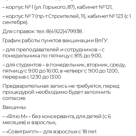
– корпус № 1 (ул. Горького, 87), кабинет № 121,
– корпус № 7 (пр-т Строителей, 11), кабинет № 123 (с 1
сентября).
Для справок: тел. 8(4922)479938.
График работы пунктов вакцинации ВлГУ:
– для преподавателей и сотрудников – с
понедельника по пятницу с 8:15 до 9:00,
– для студентов – в понедельник, вторник, среду,
пятницу с 9:00 до 16:00, в четверг с 9:00 до 12:00,
перерыв с 12:30 до 13:00.
Предварительная запись не требуется, перед
процедурой необходимо будет заполнить
согласие.
Вакцины:
– «Флю М» – без консерванта, для детей (с 6
месяцев) и взрослых,
– «Совигрипп» – для взрослых с 18 лет.