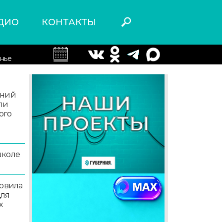
ДИО
КОНТАКТЫ
нье
аний
ли
ого
школе
товила
для
х