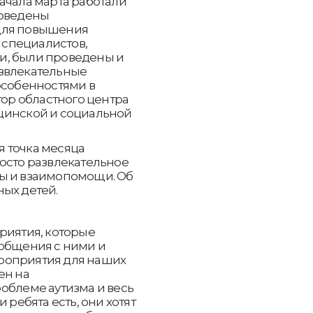
ачала марта работали
роведены
для повышения
специалистов,
и, были проведены и
звлекательные
особенностями в
тор областного центра
цинской и социальной
 точка месяца
осто развлекательное
бы и взаимопомощи. Об
ых детей.
риятия, которые
 общения с ними и
роприятия для наших
ен на
облеме аутизма и весь
 ребята есть, они хотят