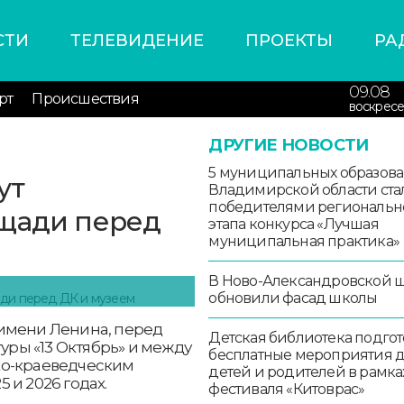
СТИ
ТЕЛЕВИДЕНИЕ
ПРОЕКТЫ
РА
09.08
рт
Происшествия
воскресе
ДРУГИЕ НОВОСТИ
5 муниципальных образов
ут
Владимирской области ста
победителями региональн
ощади перед
этапа конкурса «Лучшая
муниципальная практика»
В Ново-Александровской 
обновили фасад школы
 имени Ленина, перед
Детская библиотека подго
ры «13 Октябрь» и между
бесплатные мероприятия 
ко-краеведческим
детей и родителей в рамка
5 и 2026 годах.
фестиваля «Китоврас»