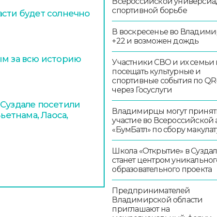
Всероссийской универсиа
спортивной борьбе
асти будет солнечно
В воскресенье во Владими
+22 и возможен дождь
ым за всю историю
Участники СВО и их семьи 
посещать культурные и
спортивные события по QR
через Госуслуги
 Суздале посетили
Владимирцы могут принят
ьетнама, Лаоса,
участие во Всероссийской
«БумБатл» по сбору макула
Школа «Открытие» в Сузда
станет центром уникальног
образовательного проекта
Предпринимателей
Владимирской области
приглашают на