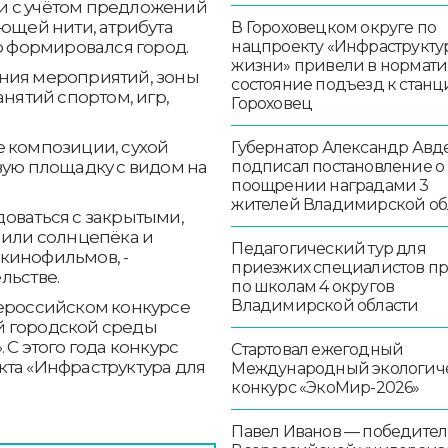
и с учётом предложений
ующей нити, атрибута
В Гороховецком округе по
нацпроекту «Инфраструкту
о формировался город.
жизни» привели в нормат
ния мероприятий, зоны
состояние подъезд к стан
анятий спортом, игр,
Гороховец
е композиции, сухой
Губернатор Александр Авд
подписал постановление о
вую площадку с видом на
поощрении наградами 3
жителей Владимирской об
оваться с закрытыми,
 или солнцепёка и
Педагогический тур для
кинофильмов, -
приезжих специалистов п
льстве.
по школам 4 округов
Владимирской области
сероссийском конкурсе
й городской среды
 С этого года конкурс
Стартовал ежегодный
кта «Инфраструктура для
Международный экологич
конкурс «ЭкоМир-2026»
Павел Иванов — победител