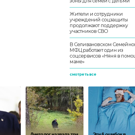
зоны для семей с детьми
Жители и сотрудники
учреждений соцзащиты
продолжают поддержку
участников СВО
В Селивановском Семейно
МФЦ работает один из
соцсервисов «Няня в помо
маме»
смотреть все
Диетолог назвала три
Эти 6 ошибок в