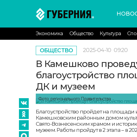
НОВО
Экономика
Общество
Культура
Спо
2025-04-10
09:20
ОБЩЕСТВО
В Камешково провед
благоустройство пл
ДК и музеем
Фото: регионального Правительства
Благоустройство пройдет на площади
Камешковским районным домом культу
Свято-Вознесенским храмом и истори
музеем. Работы пройдут в 2 этапа – в 202