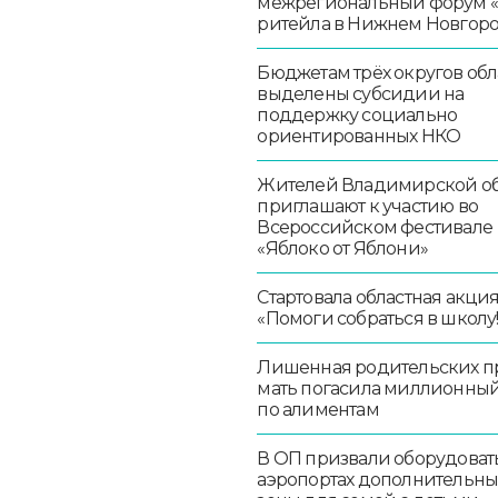
межрегиональный форум 
ритейла в Нижнем Новгор
Бюджетам трёх округов обл
выделены субсидии на
поддержку социально
ориентированных НКО
Жителей Владимирской об
приглашают к участию во
Всероссийском фестивале
«Яблоко от Яблони»
Стартовала областная акци
«Помоги собраться в школу!
Лишенная родительских п
мать погасила миллионный
по алиментам
В ОП призвали оборудоват
аэропортах дополнительн