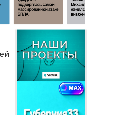
о
подверглась самой
Михаил Галустян
массированной атаке
женился на своей
БПЛА
визажистке
тей