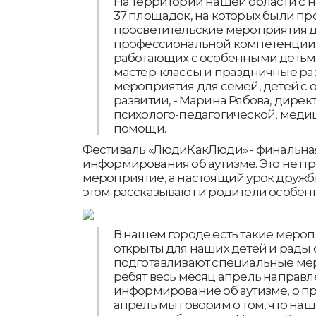
На территории нашей области с н
37 площадок, на которых были п
просветительские мероприятия 
профессиональной компетенции 
работающих с особенными детьм
мастер-классы и праздничные ра
мероприятия для семей, детей с 
развитии, - Марина Рябова, дирек
психолого-педагогической, меди
помощи.
Фестиваль «ЛюдиКакЛюди» - финальная
информирования об аутизме. Это не пр
мероприятие, а настоящий урок друж
этом рассказывают и родители особенн
В нашем городе есть такие мероп
открыты для наших детей и рады
подготавливают специальные ме
ребят весь месяц апрель направл
информирование об аутизме, о пр
апрель мы говорим о том, что наши