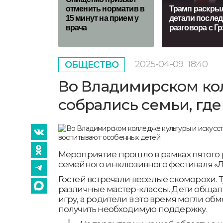
отменить норматив в
Трамп раскры
15 минут на прием у
детали послед
врача
разговора с Г
2025-04-09
18:40
ОБЩЕСТВО
Во Владимирском кол
собрались семьи, гд
Мероприятие прошло в рамках пятого
семейного инклюзивного фестиваля «
Гостей встречали веселые скоморохи. 
различные мастер-классы. Дети общали
игру, а родители в это время могли об
получить необходимую поддержку.