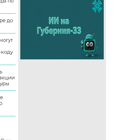
ды по
ре до
могут
-коду
ь
 акции
туры
ле
о