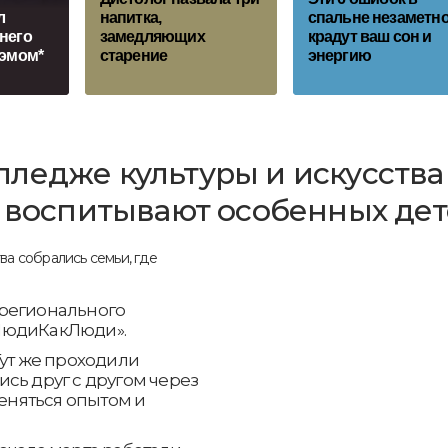
л
напитка,
спальне незаметн
него
замедляющих
крадут ваш сон и
рэмом*
старение
энергию
ледже культуры и искусства
е воспитывают особенных де
 регионального
ЛюдиКакЛюди».
Тут же проходили
сь друг с другом через
меняться опытом и