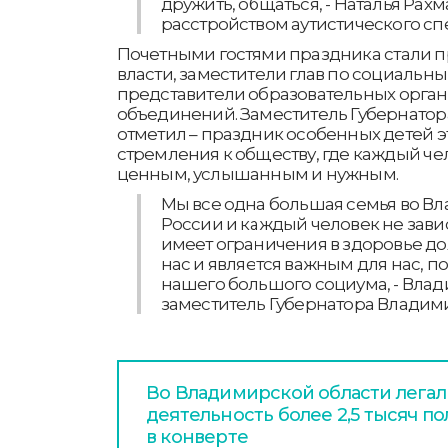
дружить, общаться, - Наталья Рах
расстройством аутистического спе
Почетными гостями праздника стали п
власти, заместители глав по социальн
представители образовательных орга
объединений. Заместитель Губернато
отметил – праздник особенных детей 
стремления к обществу, где каждый чел
ценным, услышанным и нужным.
Мы все одна большая семья во Вл
России и каждый человек не завис
имеет ограничения в здоровье д
нас и является важным для нас, по
нашего большого социума, - Вла
заместитель Губернатора Владим
Во Владимирской области легал
деятельность более 2,5 тысяч п
в конверте