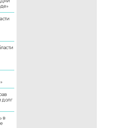
«Дни
оде»
асти
ласти
я
»
рав
 долг
ь в
ые