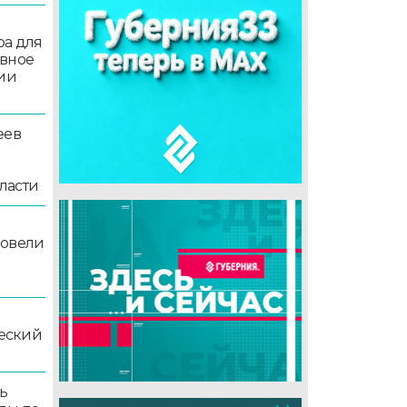
ра для
ивное
ции
еев
ласти
ровели
еский
ь