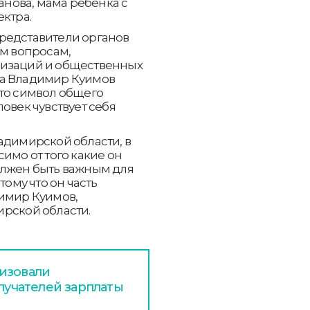
манова, мама ребенка с
ктра.
редставители органов
ым вопросам,
низаций и общественных
ра Владимир Куимов
это символ общего
овек чувствует себя
адимирской области, в
имо от того какие он
олжен быть важным для
тому что он часть
димир Куимов,
ирской области.
изовали
олучателей зарплаты