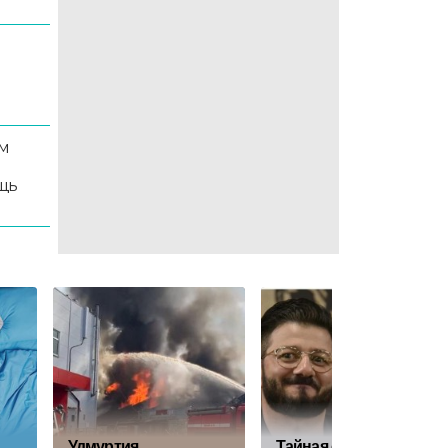
м
щь
Удмуртия
Тайная свадьба?