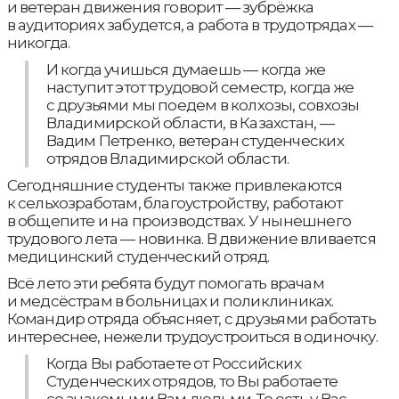
и ветеран движения говорит — зубрёжка
в аудиториях забудется, а работа в трудотрядах —
никогда.
И когда учишься думаешь — когда же
наступит этот трудовой семестр, когда же
с друзьями мы поедем в колхозы, совхозы
Владимирской области, в Казахстан, —
Вадим Петренко, ветеран студенческих
отрядов Владимирской области.
Cегодняшние студенты также привлекаются
к сельхозработам, благоустройству, работают
в общепите и на производствах. У нынешнего
трудового лета — новинка. В движение вливается
медицинский студенческий отряд.
Всё лето эти ребята будут помогать врачам
и медсёстрам в больницах и поликлиниках.
Командир отряда объясняет, с друзьями работать
интереснее, нежели трудоустроиться в одиночку.
Когда Вы работаете от Российских
Студенческих отрядов, то Вы работаете