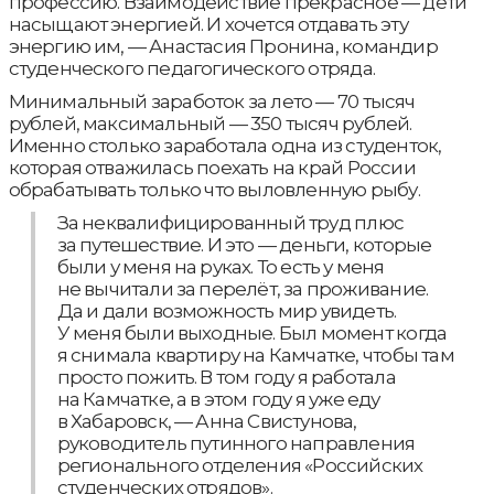
профессию. Взаимодействие прекрасное — дети
насыщают энергией. И хочется отдавать эту
энергию им, — Анастасия Пронина, командир
студенческого педагогического отряда.
Минимальный заработок за лето — 70 тысяч
рублей, максимальный — 350 тысяч рублей.
Именно столько заработала одна из студенток,
которая отважилась поехать на край России
обрабатывать только что выловленную рыбу.
За неквалифицированный труд плюс
за путешествие. И это — деньги, которые
были у меня на руках. То есть у меня
не вычитали за перелёт, за проживание.
Да и дали возможность мир увидеть.
У меня были выходные. Был момент когда
я снимала квартиру на Камчатке, чтобы там
просто пожить. В том году я работала
на Камчатке, а в этом году я уже еду
в Хабаровск, — Анна Свистунова,
руководитель путинного направления
регионального отделения «Российских
студенческих отрядов».