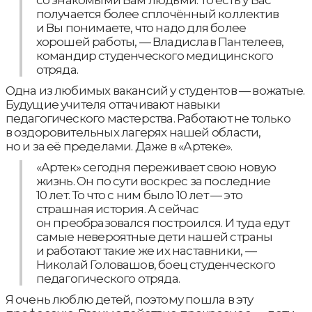
со знакомыми Вам людьми. То есть у Вас
получается более сплочённый коллектив
и Вы понимаете, что надо для более
хорошей работы, — Владислав Пантелеев,
командир студенческого медицинского
отряда.
Одна из любимых вакансий у студентов — вожатые.
Будущие учителя оттачивают навыки
педагогического мастерства. Работают не только
в оздоровительных лагерях нашей области,
но и за её пределами. Даже в «Артеке».
«Артек» сегодня переживает свою новую
жизнь. Он по сути воскрес за последние
10 лет. То что с ним было 10 лет — это
страшная история. А сейчас
он преобразовался построился. И туда едут
самые невероятные дети нашей страны
и работают такие же их наставники, —
Николай Головашов, боец студенческого
педагогического отряда.
Я очень люблю детей, поэтому пошла в эту