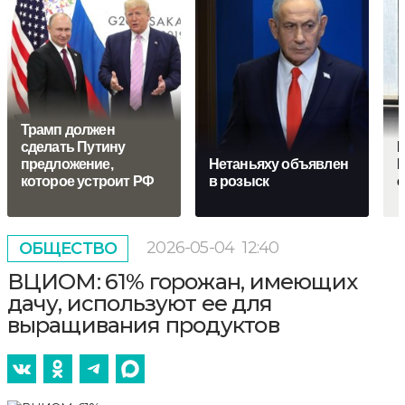
Трамп должен
сделать Путину
К
предложение,
Нетаньяху объявлен
М
которое устроит РФ
в розыск
с
2026-05-04
12:40
ОБЩЕСТВО
ВЦИОМ: 61% горожан, имеющих
дачу, используют ее для
выращивания продуктов