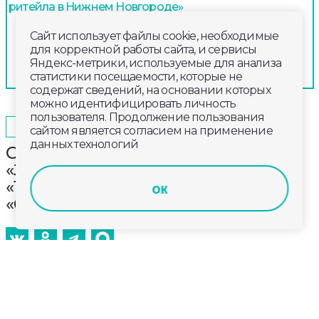
ритейла в Нижнем Новгороде»
Сайт использует файлы cookie, необходимые
для корректной работы сайта, и сервисы
Яндекс-метрики, используемые для анализа
статистики посещаемости, которые не
содержат сведений, на основании которых
можно идентифицировать личность
пользователя. Продолжение пользования
2026-04-29
14:15
ОБЩЕСТВО
сайтом является согласием на применение
данных технологий
Смотрите сегодня в программе
«Здесь и сейчас»: о фестивалях
«Театр и симфония» и
ок
«Симфоническая экспедиция»
Смотрите сегодня в программе «Здесь и сейчас»: 5