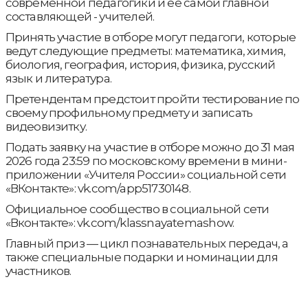
современной педагогики и ее самой главной
составляющей - учителей.
Принять участие в отборе могут педагоги, которые
ведут следующие предметы: математика, химия,
биология, география, история, физика, русский
язык и литература.
Претендентам предстоит пройти тестирование по
своему профильному предмету и записать
видеовизитку.
Подать заявку на участие в отборе можно до 31 мая
2026 года 23:59 по московскому времени в мини-
приложении «Учителя России» социальной сети
«ВКонтакте»: vk.com/app51730148.
Официальное сообщество в социальной сети
«Вконтакте»: vk.com/klassnayatemashow.
Главный приз — цикл познавательных передач, а
также специальные подарки и номинации для
участников.