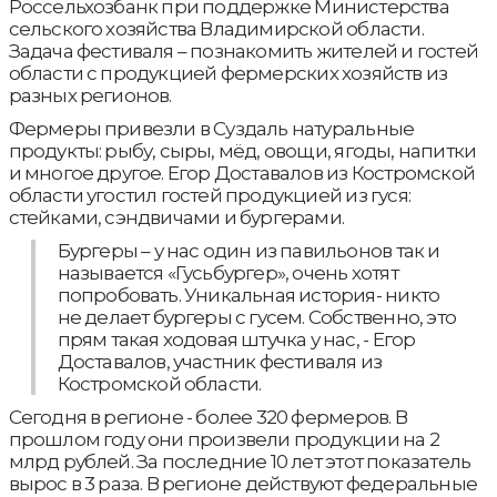
Россельхозбанк при поддержке Министерства
сельского хозяйства Владимирской области.
Задача фестиваля – познакомить жителей и гостей
области с продукцией фермерских хозяйств из
разных регионов.
Фермеры привезли в Суздаль натуральные
продукты: рыбу, сыры, мёд, овощи, ягоды, напитки
и многое другое. Егор Доставалов из Костромской
области угостил гостей продукцией из гуся:
стейками, сэндвичами и бургерами.
Бургеры – у нас один из павильонов так и
называется «Гусьбургер», очень хотят
попробовать. Уникальная история- никто
не делает бургеры с гусем. Собственно, это
прям такая ходовая штучка у нас, - Егор
Доставалов, участник фестиваля из
Костромской области.
Сегодня в регионе - более 320 фермеров. В
прошлом году они произвели продукции на 2
млрд рублей. За последние 10 лет этот показатель
вырос в 3 раза. В регионе действуют федеральные