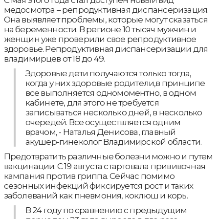
С мая этого года стал доступен новый вид
медосмотра – репродуктивная диспансеризация.
Она выявляет проблемы, которые могут сказаться
на беременности. В регионе 10 тысяч мужчин и
женщин уже проверили свое репродуктивное
здоровье. Репродуктивная диспансеризации для
владимирцев от 18 до 49.
Здоровые дети получаются только тогда,
когда у них здоровые родители,в принципе
все выполняется одномоментно, в одном
кабинете, для этого не требуется
записываться несколько дней, в несколько
очередей. Все осуществляется одним
врачом, - Наталья Денисова, главный
акушер-гинеколог Владимирской области.
Предотвратить различные болезни можно и путем
вакцинации. С 19 августа стартовала прививочная
кампания против гриппа. Сейчас помимо
сезонных инфекций фиксируется рост и таких
заболеваний как пневмония, коклюш и корь.
В 24 году по сравнению с предыдущим