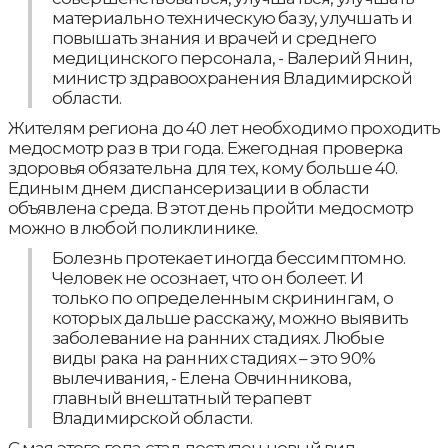
материально техническую базу, улучшать и
повышать знания и врачей и среднего
медицинского персонала, - Валерий Янин,
министр здравоохранения Владимирской
области.
Жителям региона до 40 лет необходимо проходить
медосмотр раз в три года. Ежегодная проверка
здоровья обязательна для тех, кому больше 40.
Единым днем диспансеризации в области
объявлена среда. В этот день пройти медосмотр
можно в любой поликлинике.
Болезнь протекает иногда бессимптомно.
Человек не осознает, что он болеет. И
только по определенным скринингам, о
которых дальше расскажу, можно выявить
заболевание на ранних стадиях. Любые
виды рака на ранних стадиях – это 90%
вылечивания, - Елена Овчинникова,
главный внештатный терапевт
Владимирской области.