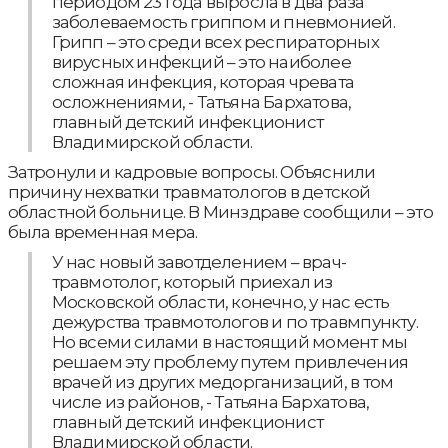
периодом 23 года выросла в два раза
заболеваемость гриппом и пневмонией.
Грипп – это среди всех респираторных
вирусных инфекций – это наиболее
сложная инфекция, которая чревата
осложнениями, - Татьяна Бархатова,
главный детский инфекционист
Владимирской области.
Затронули и кадровые вопросы. Объяснили
причину нехватки травматологов в детской
областной больнице. В Минздраве сообщили – это
была временная мера.
У нас новый завотделением – врач-
травмотолог, который приехал из
Московской области, конечно, у нас есть
дежурства травмотологов и по травмпункту.
Но всеми силами в настоящий момент мы
решаем эту проблему путем привлечения
врачей из других медорганизаций, в том
числе из районов, - Татьяна Бархатова,
главный детский инфекционист
Владимирской области.