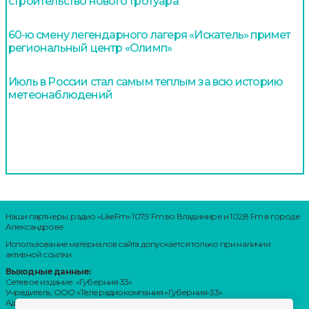
строительство нового тротуара
60‑ю смену легендарного лагеря «Искатель» примет
региональный центр «Олимп»
Июль в России стал самым теплым за всю историю
метеонаблюдений
Наши партнеры: радио «LikeFm» 107,9 Fm во Владимире и 102,8 Fm в городе
Александрове
Использование материалов сайта допускается только при наличии
активной ссылки.
Выходные данные:
Сетевое издание: «Губерния 33»
Учредитель: ООО «Телерадиокомпания «Губерния-33»
Адрес: Воронцовский переулок, д.4.г. Владимир, 600000