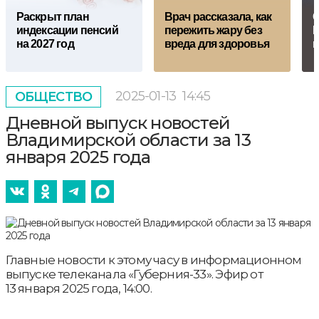
Рaскрыт план
Врач рассказала, как
С
индексации пенсий
пережить жару без
П
на 2027 год
вреда для здоровья
в
2025-01-13
14:45
ОБЩЕСТВО
Дневной выпуск новостей
Владимирской области за 13
января 2025 года
Главные новости к этому часу в информационном
выпуске телеканала «Губерния-33». Эфир от
13 января 2025 года, 14:00.