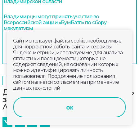
Владимирской области
Владимирцы могут принять участие во
Всероссийской акции «БумБатл» по сбору
макулатуры
Сайт использует файлы cookie, необходимые
для корректной работы сайта, и сервисы
Яндекс-метрики, используемые для анализа
статистики посещаемости, которые не
содержат сведений, на основании которых
можно идентифицировать личность
пользователя. Продолжение пользования
2025-01-13
16:00
ОБЩЕСТВО
сайтом является согласием на применение
данных технологий
Двух одноклассников будут судить
за попытку угона «Волги» в
Александрове
ок