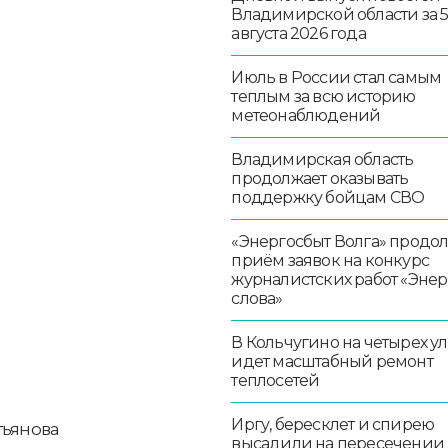
Владимирской области за 
августа 2026 года
Июль в России стал самым
теплым за всю историю
метеонаблюдений
Владимирская область
продолжает оказывать
поддержку бойцам СВО
«Энергосбыт Волга» продо
приём заявок на конкурс
журналистских работ «Эне
слова»
В Кольчугино на четырех у
идет масштабный ремонт
теплосетей
Иргу, бересклет и спирею
атьянова
высадили на пересечении