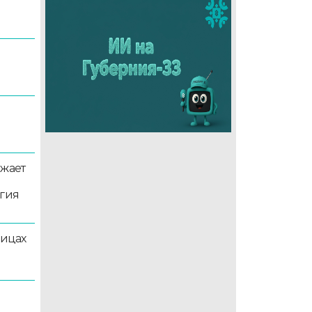
5
лжает
ргия
лицах