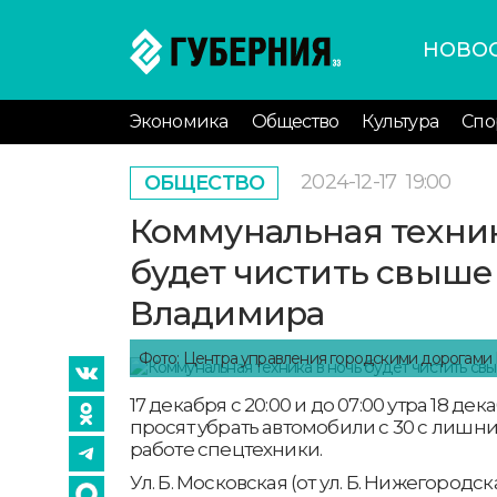
НОВО
Экономика
Общество
Культура
Спо
2024-12-17
19:00
ОБЩЕСТВО
Коммунальная техник
будет чистить свыше
Владимира
Фото: Центра управления городскими дорогами
17 декабря с 20:00 и до 07:00 утра 18 
просят убрать автомобили с 30 с лишн
работе спецтехники.
Ул. Б. Московская (от ул. Б. Нижегород