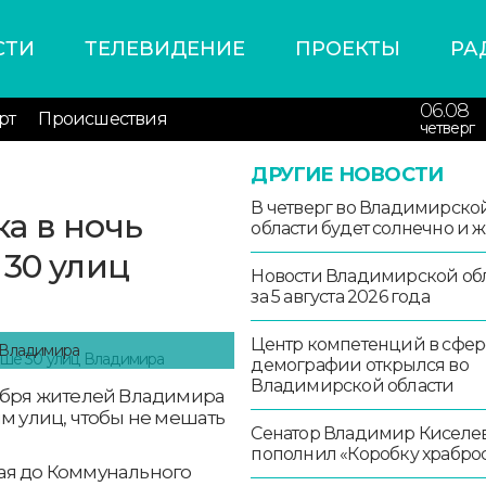
СТИ
ТЕЛЕВИДЕНИЕ
ПРОЕКТЫ
РА
06.08
рт
Происшествия
четверг
ДРУГИЕ НОВОСТИ
В четверг во Владимирско
а в ночь
области будет солнечно и 
 30 улиц
Новости Владимирской об
за 5 августа 2026 года
Центр компетенций в сфер
 Владимира
демографии открылся во
Владимирской области
декабря жителей Владимира
им улиц, чтобы не мешать
Сенатор Владимир Киселе
пополнил «Коробку храбро
ская до Коммунального