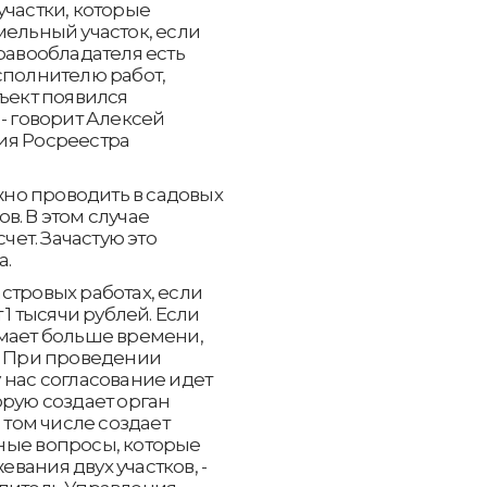
участки, которые
мельный участок, если
равообладателя есть
сполнителю работ,
бъект появился
- говорит Алексей
ия Росреестра
но проводить в садовых
в. В этом случае
чет. Зачастую это
а.
стровых работах, если
 1 тысячи рублей. Если
имает больше времени,
. При проведении
 нас согласование идет
орую создает орган
 том числе создает
ные вопросы, которые
вания двух участков, -