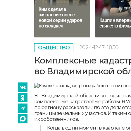
Ким сделала
заявление после
новой серии ударов
Карпин вперв
по складам
снялся в фил
2024-12-17
18:30
ОБЩЕСТВО
Комплексные кадаст
во Владимирской об
Во Владимирской области впервые на
комплексные кадастровые работы. В 
по региону рассказали, что это делаетс
границы земельных участков. И таким 
их собственников.
Когда в один момент в квартале