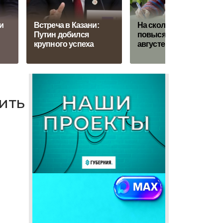
и
Встреча в Казани:
На сколько и кому
Путин добился
повысят пенсии в
крупного успеха
августе 2026 года
ить