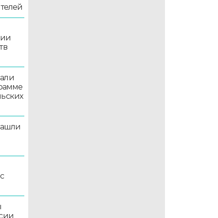
ителей
рии
тв
вали
грамме
льских
нашли
рс
ы
ссии