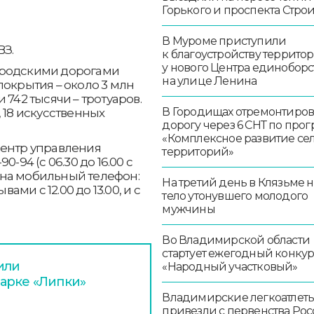
Горького и проспекта Стро
В Муроме приступили
ВЗ.
к благоустройству террито
у нового Центра единоборс
ородскими дорогами
на улице Ленина
покрытия – около 3 млн
 742 тысячи – тротуаров.
В Городищах отремонтиро
 18 искусственных
дорогу через 6 СНТ по про
«Комплексное развитие се
центр управления
территорий»
-94 (с 06.30 до 16.00 с
и на мобильный телефон:
На третий день в Клязьме 
ами с 12.00 до 13.00, и с
тело утонувшего молодого
мужчины
Во Владимирской области
стартует ежегодный конку
или
«Народный участковый»
арке «Липки»
Владимирские легкоатлет
привезли с первенства Ро