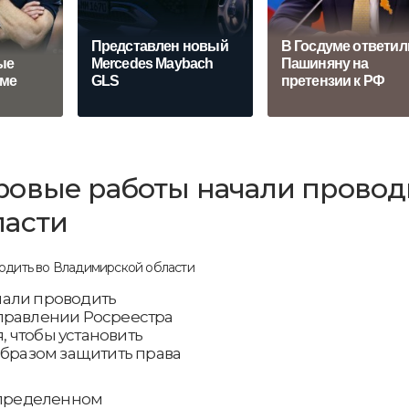
Представлен новый
В Госдуме ответил
ые
Mercedes Maybach
Пашиняну на
ьме
GLS
претензии к РФ
ровые работы начали провод
ласти
чали проводить
Управлении Росреестра
я, чтобы установить
образом защитить права
 определенном