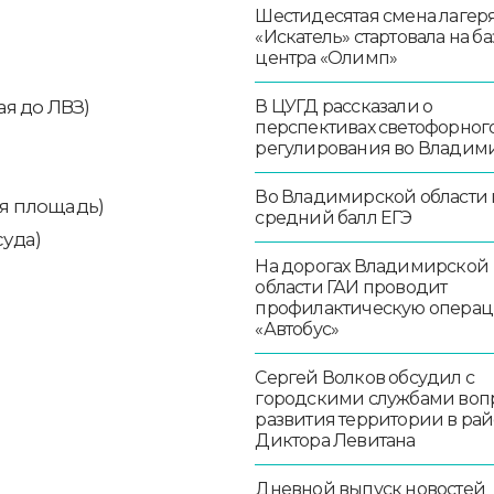
Шестидесятая смена лагер
«Искатель» стартовала на ба
центра «Олимп»
В ЦУГД рассказали о
ая до ЛВЗ)
перспективах светофорног
регулирования во Владим
Во Владимирской области
ая площадь)
средний балл ЕГЭ
суда)
На дорогах Владимирской
области ГАИ проводит
профилактическую опера
«Автобус»
Сергей Волков обсудил с
городскими службами воп
развития территории в ра
Диктора Левитана
Дневной выпуск новостей