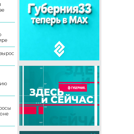
я
зе
о
ире
 вырос
цию
росы
йоне