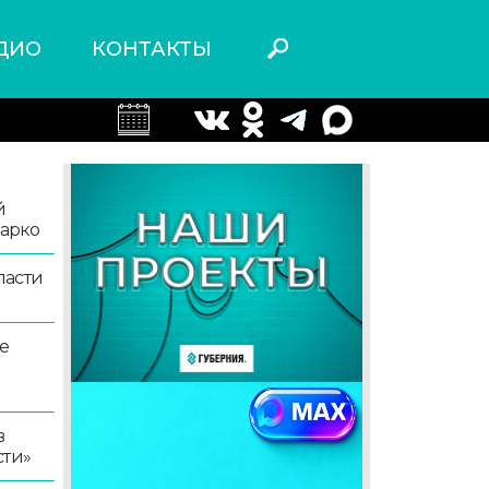
ДИО
КОНТАКТЫ
й
жарко
ласти
е
в
сти»