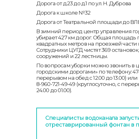
Дорога от д.23 до д.1 по ул. Н. Дуброва
Дорога к школе №32
Дорога от Театральной площади до ВЛ
В зимний период центр управления г
убирает 427 км дорог. Общая площадь 
квадратных метров на проезжей части и
Сотрудники ЦУГД чистят 369 остановок,
сооружений и 22 лестницы.
По вопросам уборки можно звонить в 
городскими дорогами» по телефону: 47-90
перерывом на обед с 12.00 до 13.00) ил
8-960-721-49-49 (круглосуточно, с перерыв
24.00 до 01.00).
Специалисты водоканала запуст
отреставрированный фонтан в п