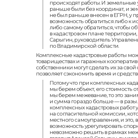
происходят работы. И земельные 
раньше были без координат, и зе
не был раньше внесен в ЕГРН, у п
возможность обратиться либо к и
либо самому обратиться, чтобы о
в кадастровом плане территории, 
Сарыгин, руководитель Управлен
по Владимирской области.
Комплексные кадастровые работы мож
товариществах и гаражных кооперативо
собственники могут сделать их за свой с
позволяет сэкономить время и средств
Потому что при комплексных када
мы берем объект, его стоимость от
мы берем межевание, то это зан
и сумма гораздо больше — в разы
комплексных кадастровых работ у
на согласительной комиссии, кот
местного самоуправления, и это, в
возможность урегулировать спор
невозможно решить в рамках меже