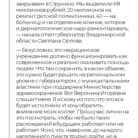
закрываем в Струнино. Мы выделили 68
миллионов рублей: 20 миллионов на
ремонт детской поликлиники, 40 — на
больницу и на отделение кожное, которое
и дерматологическое надо ремонтировать,
— начала отчет губернатор Владимирской
области Светлана Орлова.
— Безусловно, это медицинское
учреждение должно функционировать как
современное и реально оказывать помощь
людям. Что там сохранить, в каком объеме,
это нужно будет решить на региональном
уровне с губернатором, с муниципальными
властями при поддержке Министерства
здравоохранения. Вот Вероника Игоревна
слышит меня. Я исхожу из того, что это все
будет исполнено. И хочу обратить
внимание моих коллег. Прошу вас лично на
это посмотреть, чтобы не было таких
расхождений в будущем: работает или не
работает. Ясно, что, наверное, до каждого
населенного пункта трудно дойти, но в