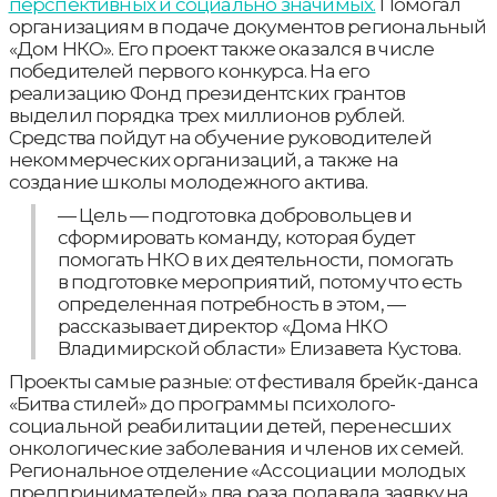
перспективных и социально значимых.
Помогал
организациям в подаче документов региональный
«Дом НКО». Его проект также оказался в числе
победителей первого конкурса. На его
реализацию Фонд президентских грантов
выделил порядка трех миллионов рублей.
Средства пойдут на обучение руководителей
некоммерческих организаций, а также на
создание школы молодежного актива.
— Цель — подготовка добровольцев и
сформировать команду, которая будет
помогать НКО в их деятельности, помогать
в подготовке мероприятий, потому что есть
определенная потребность в этом, —
рассказывает директор «Дома НКО
Владимирской области» Елизавета Кустова.
Проекты самые разные: от фестиваля брейк-данса
«Битва стилей» до программы психолого-
социальной реабилитации детей, перенесших
онкологические заболевания и членов их семей.
Региональное отделение «Ассоциации молодых
предпринимателей» два раза подавала заявку на