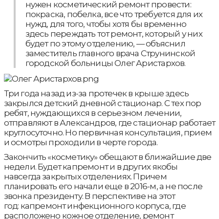
нужен косметический ремонт провести:
покраска, побелка, все что требуется для их
нужд, для того, чтобы хотя бы временно
здесь переждать тот ремонт, который у них
будет по этому отделению, — объяснил
заместитель главного врача Струнинской
городской больницы Олег Аристархов.
Три года назад из-за протечек в крыше здесь
закрылся детский дневной стационар. С тех пор
ребят, нуждающихся в серьезном лечении,
отправляют в Александров, где стационар работает
круглосуточно. Но первичная консультация, прием
и осмотры проходили в черте города.
Закончить «косметику» обещают в ближайшие две
недели. Будет капремонт и в других якобы
навсегда закрытых отделениях. Причем
планировать его начали еще в 2016-м, а не после
звонка президенту. В перспективе на этот
год: капремонт инфекционного корпуса, где
расположено кожное отделение, ремонт