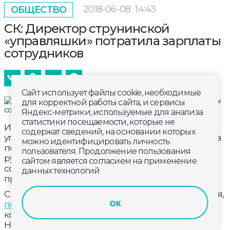
2018-06-08
14:43
ОБЩЕСТВО
СК: Директор струнинской
«управляшки» потратила зарплаты
сотрудников
Сайт использует файлы cookie, необходимые
для корректной работы сайта, и сервисы
Яндекс-метрики, используемые для анализа
статистики посещаемости, которые не
И
снова Струнино
. Директор местной
содержат сведений, на основании которых
управляющей компании «Коммунальщик» попала
можно идентифицировать личность
под уголовное дело. Следствие уверено, что
пользователя. Продолжение пользования
руководитель не выплатила зарплату восьмерым
сайтом является согласием на применение
сотрудникам. Нанесенный рабочим ущерб
данных технологий
превысил 90 тысяч рублей.
С прошлого июля по май 2018 года подозреваемая,
ок
по версии
регионального Следственного
комитета, лишала подчиненных зарплат.
Некоторым из них она попросту задерживала