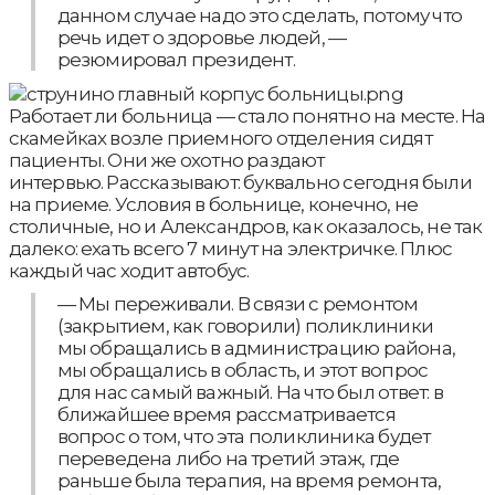
данном случае надо это сделать, потому что
речь идет о здоровье людей, —
резюмировал президент.
Работает ли больница — стало понятно на месте. На
скамейках возле приемного отделения сидят
пациенты. Они же охотно раздают
интервью. Рассказывают: буквально сегодня были
на приеме. Условия в больнице, конечно, не
столичные, но и Александров, как оказалось, не так
далеко: ехать всего 7 минут на электричке. Плюс
каждый час ходит автобус.
— Мы переживали. В связи с ремонтом
(закрытием, как говорили) поликлиники
мы обращались в администрацию района,
мы обращались в область, и этот вопрос
для нас самый важный. На что был ответ: в
ближайшее время рассматривается
вопрос о том, что эта поликлиника будет
переведена либо на третий этаж, где
раньше была терапия, на время ремонта,