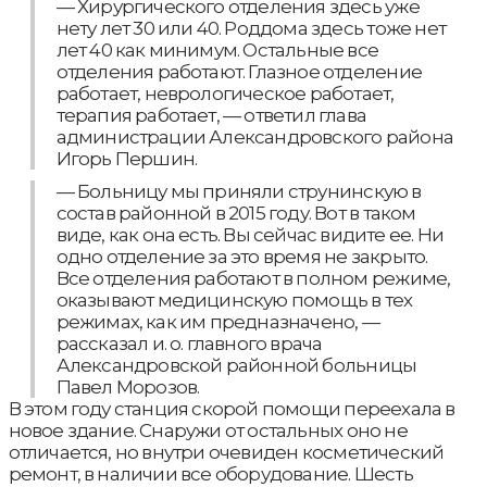
— Хирургического отделения здесь уже
нету лет 30 или 40. Роддома здесь тоже нет
лет 40 как минимум. Остальные все
отделения работают. Глазное отделение
работает, неврологическое работает,
терапия работает, — ответил глава
администрации Александровского района
Игорь Першин.
— Больницу мы приняли струнинскую в
состав районной в 2015 году. Вот в таком
виде, как она есть. Вы сейчас видите ее. Ни
одно отделение за это время не закрыто.
Все отделения работают в полном режиме,
оказывают медицинскую помощь в тех
режимах, как им предназначено, —
рассказал и. о. главного врача
Александровской районной больницы
Павел Морозов.
В этом году станция скорой помощи переехала в
новое здание. Снаружи от остальных оно не
отличается, но внутри очевиден косметический
ремонт, в наличии все оборудование. Шесть