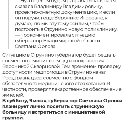
— Ну а в целом будем разрабатывать, как я
сказала Владимиру Владимировичу,
проектно-сметную документацию, и если
он поручил еще Веронике Игоревне, я
думаю, что мы эту тему осилим, чтобы
построить в Струнино новую поликлинику,
— прокомментировала ситуацию
губернатор Владимирской области
Светлана Орлова.
Ситуацию в Струнино губернатор будет решать
совместно с министром здравоохранения
Вероникой Скворцовой. Тем временем проверку
доступности медпомощи в Струнино начал
Росздравнадзор совместно с фондом
обязательного медицинского страхования. В
частности, проверят лекарственное обеспечение
жителей.
В субботу, 9 июня, губернатор Светлана Орлова
планирует лично посетить струнинскую
больницу и встретиться с инициативной
группой.