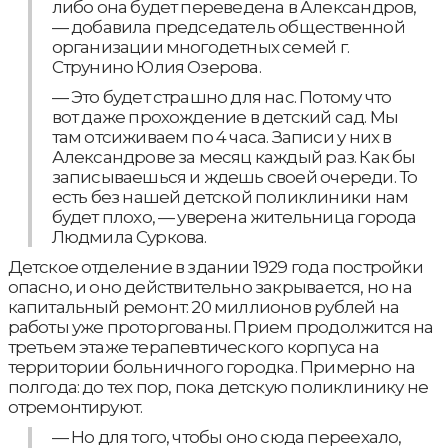
либо она будет переведена в Александров,
— добавила председатель общественной
организации многодетных семей г.
Струнино Юлия Озерова.
— Это будет страшно для нас. Потому что
вот даже прохождение в детский сад. Мы
там отсиживаем по 4 часа. Записи у них в
Александрове за месяц каждый раз. Как бы
записываешься и ждешь своей очереди. То
есть без нашей детской поликлиники нам
будет плохо, — уверена жительница города
Людмила Суркова.
Детское отделение в здании 1929 года постройки
опасно, и оно действительно закрывается, но на
капитальный ремонт: 20 миллионов рублей на
работы уже проторгованы. Прием продолжится на
третьем этаже терапевтического корпуса на
территории больничного городка. Примерно на
полгода: до тех пор, пока детскую поликлинику не
отремонтируют.
— Но для того, чтобы оно сюда переехало,