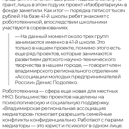
грант, лишь в этом году их проект «Изобретариум» в
фонде заметили. Как итог — порядка пятисот тысяч
рублей. На базе 41-й школы ребят знакомят с
робототехникой, впоследствии школьники
участвуют в соревнованиях.
— На данный момент около трех групп
занимаются именно в 41-й школе. Это
только в нашем проекте, помимо этого есть
еще ряд проектов, которые занимаются
развитием детского научно-технического
творчества в нашем городе, — говорит член
владимирского регионального отделения
«Ассоциации молодых предпринимателей
России» Денис Подоляко.
Робототехника — сфера еще новая для местных
НКО. Большинство проектов нацелены на
психологическую и социальную поддержку.
«Владимирская региональная ассоциация
медиаторов» помогает разрешить семейные
конфликты конфиденциально. Работают с парами
медиаторы — это юрист и психолог в одном лице.