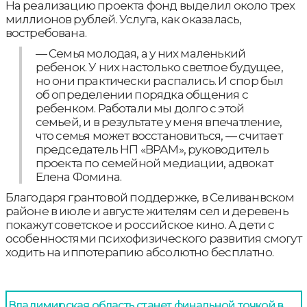
На реализацию проекта фонд выделил около трех
миллионов рублей. Услуга, как оказалась,
востребована.
— Семья молодая, а у них маленький
ребенок. У них настолько светлое будущее,
но они практически распались. И спор был
об определении порядка общения с
ребенком. Работали мы долго с этой
семьей, и в результате у меня впечатление,
что семья может восстановиться, — считает
председатель НП «ВРАМ», руководитель
проекта по семейной медиации, адвокат
Елена Фомина.
Благодаря грантовой поддержке, в Селиванвском
районе в июле и августе жителям сел и деревень
покажут советское и российское кино. А дети с
особенностями психофизического развития смогут
ходить на иппотерапию абсолютно бесплатно.
Владимирская область станет финальной точкой в