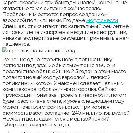
карет «скорой» и три бригады. Людей, конечно, не
хватает. Но такая ситуация сейчас везде.
Проблемным остается вопрос со зданием
взрослой поликлиники. Его даже
могут снести
.
Специалисты считают, что капитальный ремонт не
исправит дела: испорчены несущие конструкции,
никакая экспертиза не разрешит принимать в нем
пациентов.
Решение одно: строить новую поликлинику.
Котлован под здание был вырыт еще в 80-е. В
перспективе в ближайшие 2-3 года на этом месте
появится новый корпус взрослой и детской
поликлиник, который наконец сделает цельным
комплекс всего больничного городка. Сейчас
происходит привязка проекта к местности, потом
будет рассчитана смета, и уже в следующем году
может начаться строительство. Примерная
стоимость работ составляет 240 миллионов рублей.
Неужели дело сдвинется с мертвой точки?
Губернатор уверена, что да.