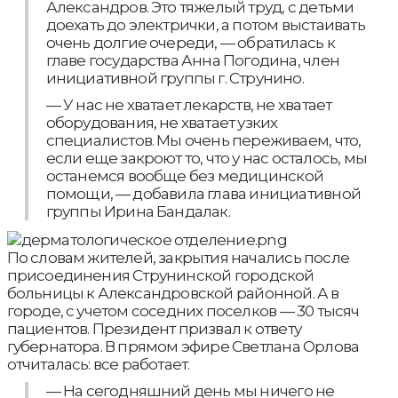
Александров. Это тяжелый труд, с детьми
доехать до электрички, а потом выстаивать
очень долгие очереди, — обратилась к
главе государства Анна Погодина, член
инициативной группы г. Струнино.
— У нас не хватает лекарств, не хватает
оборудования, не хватает узких
специалистов. Мы очень переживаем, что,
если еще закроют то, что у нас осталось, мы
останемся вообще без медицинской
помощи, — добавила глава инициативной
группы Ирина Бандалак.
По словам жителей, закрытия начались после
присоединения Струнинской городской
больницы к Александровской районной. А в
городе, с учетом соседних поселков — 30 тысяч
пациентов. Президент призвал к ответу
губернатора. В прямом эфире Светлана Орлова
отчиталась: все работает.
— На сегодняшний день мы ничего не