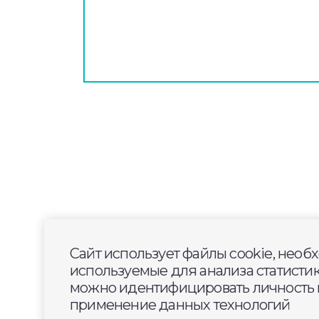
2026-06-04
19:50
ОБЩЕСТВО
Сайт использует файлы cookie, необ
Новости Владимирско
используемые для анализа статисти
можно идентифицировать личность п
применение данных технологий