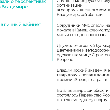
Свыше 1,1 млрд рублей пол
зали о перспективах
организации
о Владимире
агропромышленного комп
Владимирской области
 в личный кабинет
Сотрудники МЧС спасли на
пожаре в Камешково моло
мать и её годовалого сына
Двухкилометровый бульвар
цветниками и велодорож
сделают на улице Строител
Коврове
Владимирский академиче
театр драмы попал в лонг-л
премии «Звезда Театрала»
Во Владимирской области
состоялось Первенство Ро
по велосипедному спорту