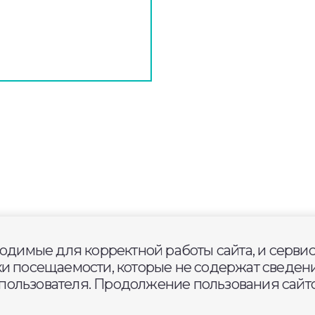
ходимые для корректной работы сайта, и серви
й области за 4 июня 2026 го
ки посещаемости, которые не содержат сведени
ользователя. Продолжение пользования сайто