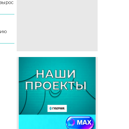
 вырос
цию