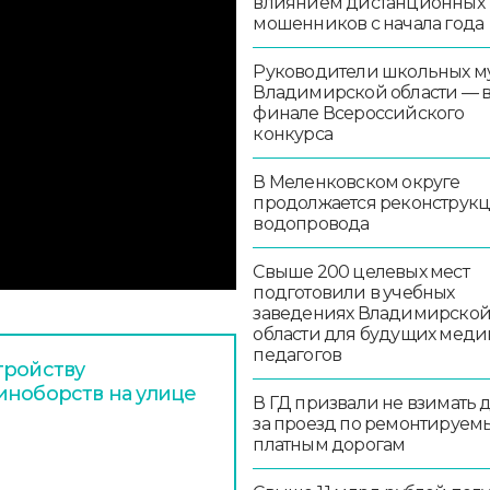
влиянием дистанционных
мошенников с начала года
Руководители школьных м
Владимирской области — 
финале Всероссийского
конкурса
В Меленковском округе
продолжается реконструк
водопровода
Свыше 200 целевых мест
подготовили в учебных
заведениях Владимирско
области для будущих меди
педагогов
тройству
иноборств на улице
В ГД призвали не взимать 
за проезд по ремонтируем
платным дорогам