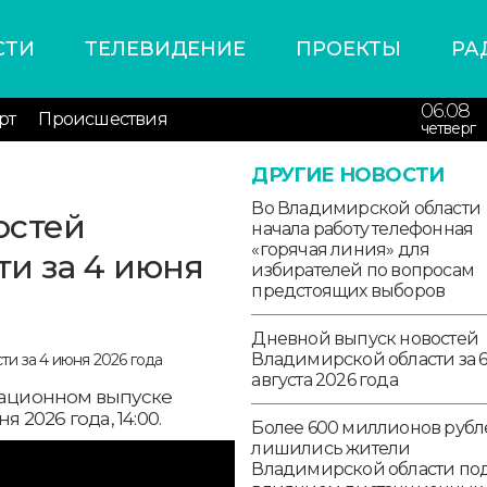
СТИ
ТЕЛЕВИДЕНИЕ
ПРОЕКТЫ
РА
06.08
рт
Происшествия
четверг
ДРУГИЕ НОВОСТИ
Во Владимирской области
остей
начала работу телефонная
«горячая линия» для
и за 4 июня
избирателей по вопросам
предстоящих выборов
Дневной выпуск новостей
Владимирской области за 
августа 2026 года
рмационном выпуске
 2026 года, 14:00.
Более 600 миллионов рубл
лишились жители
Владимирской области по