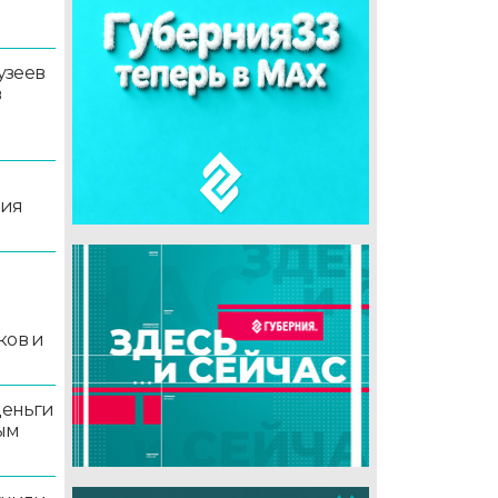
узеев
в
ция
й
ков и
деньги
ым