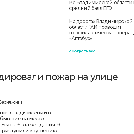
Во Владимирской области
средний балл ЕГЭ
На дорогах Владимирской
области ГАИ проводит
профилактическую опера
«Автобус»
смотреть все
дировали пожар на улице
ние о задымлении в
ибывшие на место
ым на 6 этаже здания. В
 приступили к тушению