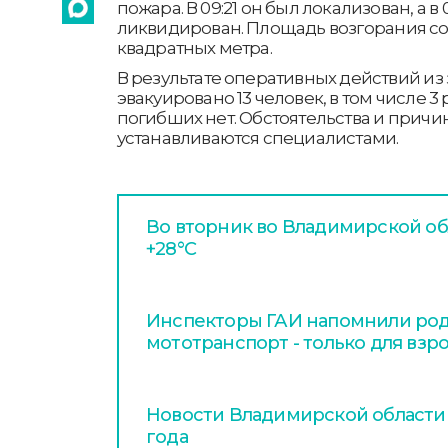
пожара. В 09:21 он был локализован, а в
ликвидирован. Площадь возгорания сос
квадратных метра.
В результате оперативных действий из
эвакуировано 13 человек, в том числе 
погибших нет. Обстоятельства и причи
устанавливаются специалистами.
Во вторник во Владимирской об
+28°С
Инспекторы ГАИ напомнили род
мототранспорт - только для взр
Новости Владимирской области з
года