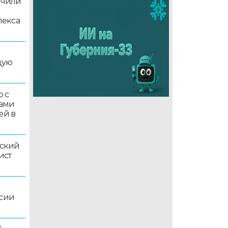
учили
лекса
дую
 с
ками
ей в
ский
ист
ссии