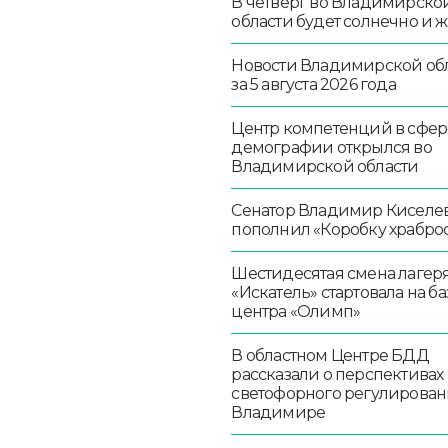
В четверг во Владимирско
области будет солнечно и 
Новости Владимирской об
за 5 августа 2026 года
Центр компетенций в сфер
демографии открылся во
Владимирской области
Сенатор Владимир Киселе
пополнил «Коробку храбро
Шестидесятая смена лагер
«Искатель» стартовала на ба
центра «Олимп»
В областном Центре БДД
рассказали о перспективах
светофорного регулирован
Владимире