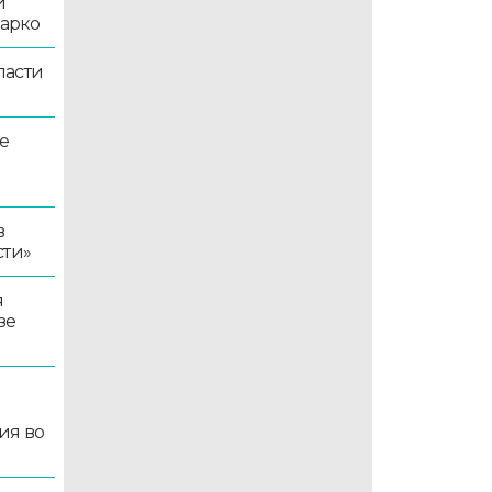
й
жарко
ласти
е
в
сти»
я
зе
ия во