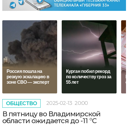
Россия пошла на
Курган побил рекорд
резкую эскалацию в
по количеству гроз за
Р
зоне СВО — эксперт
55 лет
с
2025-02-13
20:00
ОБЩЕСТВО
В пятницу во Владимирской
области ожидается до -11 °С