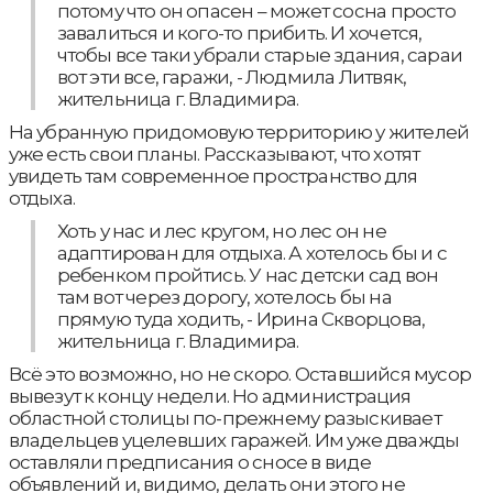
потому что он опасен – может сосна просто
завалиться и кого-то прибить. И хочется,
чтобы все таки убрали старые здания, сараи
вот эти все, гаражи, - Людмила Литвяк,
жительница г. Владимира.
На убранную придомовую территорию у жителей
уже есть свои планы. Рассказывают, что хотят
увидеть там современное пространство для
отдыха.
Хоть у нас и лес кругом, но лес он не
адаптирован для отдыха. А хотелось бы и с
ребенком пройтись. У нас детски сад вон
там вот через дорогу, хотелось бы на
прямую туда ходить, - Ирина Скворцова,
жительница г. Владимира.
Всё это возможно, но не скоро. Оставшийся мусор
вывезут к концу недели. Но администрация
областной столицы по-прежнему разыскивает
владельцев уцелевших гаражей. Им уже дважды
оставляли предписания о сносе в виде
объявлений и, видимо, делать они этого не