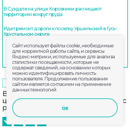
В Суздале на улице Коровники расчищают
территорию вокруг пруда
Идет ремонт дороги к поселку Уршельский в Гусь-
Хрустальном округе
Сайт использует файлы cookie, необходимые
для корректной работы сайта, и сервисы
Яндекс-метрики, используемые для анализа
статистики посещаемости, которые не
содержат сведений, на основании которых
можно идентифицировать личность
пользователя. Продолжение пользования
2025-02-16
15:00
ОБЩЕСТВО
сайтом является согласием на применение
данных технологий
Во Владимире проблемы
цифровой зависимости обсудили с
родителями
ок