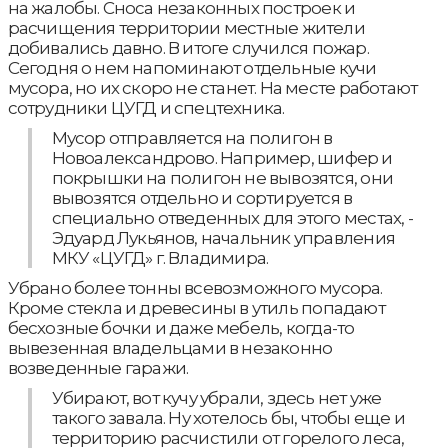
на жалобы. Сноса незаконных построек и
расчищения территории местные жители
добивались давно. В итоге случился пожар.
Сегодня о нем напоминают отдельные кучи
мусора, но их скоро не станет. На месте работают
сотрудники ЦУГД и спецтехника.
Мусор отправляется на полигон в
Новоалександрово. Например, шифер и
покрышки на полигон не вывозятся, они
вывозятся отдельно и сортируется в
специально отведенных для этого местах, -
Эдуард Лукьянов, начальник управления
МКУ «ЦУГД» г. Владимира.
Убрано более тонны всевозможного мусора.
Кроме стекла и древесины в утиль попадают
бесхозные бочки и даже мебель, когда-то
вывезенная владельцами в незаконно
возведенные гаражи.
Убирают, вот кучу убрали, здесь нет уже
такого завала. Ну хотелось бы, чтобы еще и
территорию расчистили от горелого леса,