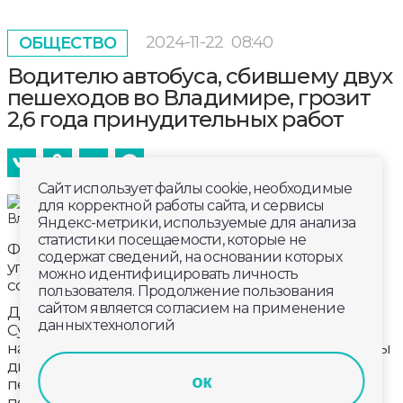
2024-11-22
08:40
ОБЩЕСТВО
Водителю автобуса, сбившему двух
пешеходов во Владимире, грозит
2,6 года принудительных работ
Сайт использует файлы cookie, необходимые
для корректной работы сайта, и сервисы
Яндекс-метрики, используемые для анализа
статистики посещаемости, которые не
Фрунзенский районный суд вынес приговор по
содержат сведений, на основании которых
уголовному делу в отношении водителя автобуса,
можно идентифицировать личность
совершившего наезд на двух пешеходов.
пользователя. Продолжение пользования
сайтом является согласием на применение
ДТП случилось на перекрестке Добросельской и
данных технологий
Суздальского проспекта. Автобус поворачивал
налево на зеленый сигнал светофора. А пешеходы
двигались по регулируемому пешеходному
ок
переходу на красный сигнал светофора. Один
пешеход погиб, второй серьезно травмирован.