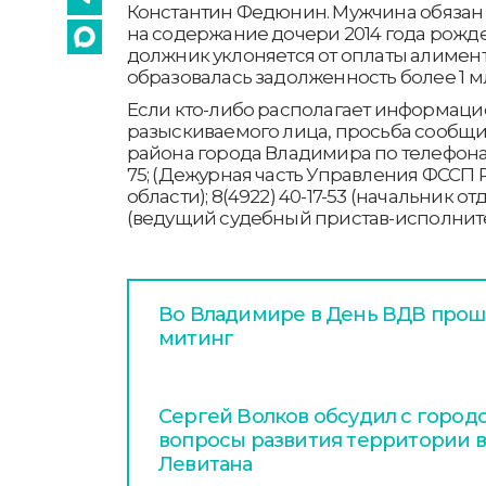
Константин Федюнин. Мужчина обязан
на содержание дочери 2014 года рождени
должник уклоняется от оплаты алимен
образовалась задолженность более 1 мл
Если кто-либо располагает информаци
разыскиваемого лица, просьба сообщи
района города Владимира по телефонам: -
75; (Дежурная часть Управления ФССП
области); 8(4922) 40-17-53 (начальник отд
(ведущий судебный пристав-исполните
Во Владимире в День ВДВ про
митинг
Сергей Волков обсудил с горо
вопросы развития территории в
Левитана