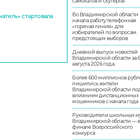
самокатов и скутеров
Во Владимирской области
атель» стартовала
начала работу телефонная
«горячая линия» для
избирателей по вопросам
предстоящих выборов
Дневной выпуск новостей
Владимирской области за 
августа 2026 года
Более 600 миллионов рубл
лишились жители
Владимирской области по
влиянием дистанционных
мошенников с начала года
Руководители школьных м
Владимирской области — 
финале Всероссийского
конкурса