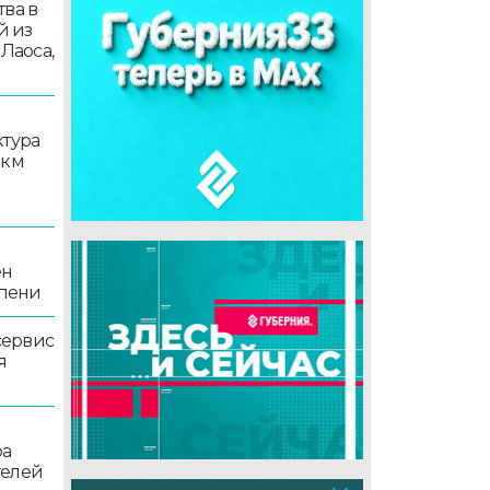
ва в
й из
 Лаоса,
ктура
 км
ен
епени
сервис
я
ра
телей