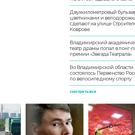
Двухкилометровый бульвар
цветниками и велодорож
сделают на улице Строител
Коврове
Владимирский академиче
театр драмы попал в лонг-л
премии «Звезда Театрала»
Во Владимирской области
состоялось Первенство Ро
по велосипедному спорту
смотреть все