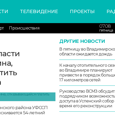
СТИ
ТЕЛЕВИДЕНИЕ
ПРОЕКТЫ
РА
07.08
рт
Происшествия
пятница
ДРУГИЕ НОВОСТИ
В пятницу во Владимирск
ласти
области ожидается дождь
на,
К началу отопительного сез
тить
во Владимире планируют
привести в порядок больш
а
17 километров сетей
Руководство ВСМЗ обсудит
подрядчиком возможност
доступа в Успенский собор
время его реконструкции
нского района УФССП
скивается 54-летний