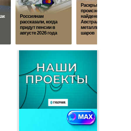
Раскрыто
происхождение
как
Россиянам
найденных в
рассказали, когда
Австралии
придут пенсии в
металлических
августе 2026 года
шаров