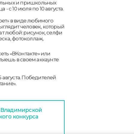
ельных и пришкольных
- с 10 июля по 10 августа.
рет» в виде любимого
выглядит человек, который
т любой: рисунок, селфи
еска, фотоколлаж,
еть «ВКонтакте» или
тыешь в своем аккаунте
5 августа. Победителей
тание».
 Владимирской
кого конкурса