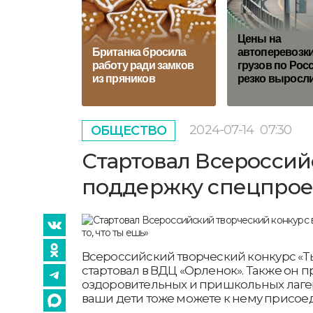
Цены на
Британка бросила
автоперевозк
работу ради замков
грузов по Рос
из пряников
резко выросл
2024-07-14
07:30
ОБЩЕСТВО
Стартовал Всероссий
поддержку спецпроект
Всероссийский творческий конкурс «Ты 
стартовал в ВДЦ «Орленок». Также он п
оздоровительных и пришкольных лагер
ваши дети тоже можете к нему присое