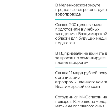
В Меленковском округе
продолжается реконструк
водопровода
Свыше 200 целевых мест
подготовили в учебных
заведениях Владимирско
области для будущих меди
педагогов
В ГД призвали не взимать 
за проезд по ремонтируем
платным дорогам
Свыше 1,1 млрд рублей пол
организации
агропромышленного комп
Владимирской области
Сотрудники МЧС спасли на
пожаре в Камешково моло
мать и её годовалого сына