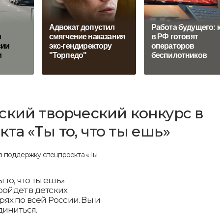
Адвокат допустил
Работа будущего: 
и
смягчение наказания
в РФ готовят
сии
экс-гендиректору
операторов
и
"Торпедо"
беспилотников
ский творческий конкурс в
а «Ты то, что ты ешь»
то, что ты ешь»
ройдет в детских
ях по всей России. Вы и
диниться.