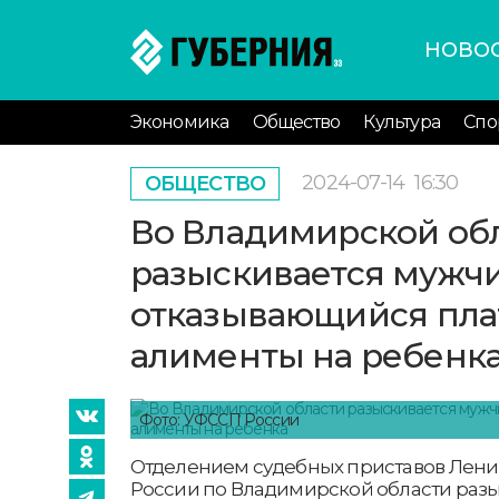
НОВО
Экономика
Общество
Культура
Спо
2024-07-14
16:30
ОБЩЕСТВО
Во Владимирской об
разыскивается мужчи
отказывающийся пла
алименты на ребенк
Фото: УФССП России
Отделением судебных приставов Лени
России по Владимирской области разы