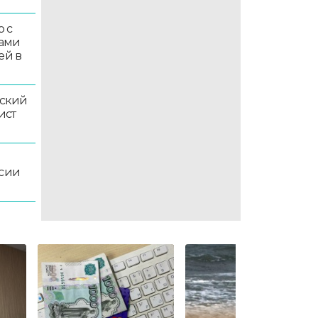
 с
ками
ей в
ский
ист
ссии