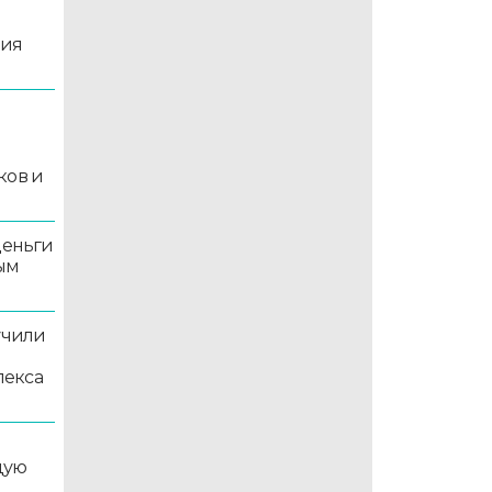
ция
й
ков и
деньги
ым
учили
лекса
дую