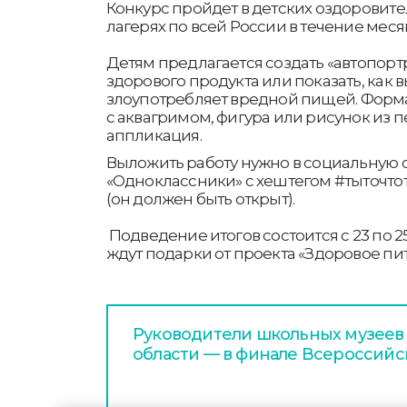
Конкурс пройдет в детских оздоровит
лагерях по всей России в течение месяца 
Детям предлагается создать «автопорт
здорового продукта или показать, как 
злоупотребляет вредной пищей. Форма
с аквагримом, фигура или рисунок из п
аппликация.
Выложить работу нужно в социальную с
«Одноклассники» с хештегом #тыточто
(он должен быть открыт).
Подведение итогов состоится с 23 по 2
ждут подарки от проекта «Здоровое пи
Руководители школьных музеев
области — в финале Всероссийс