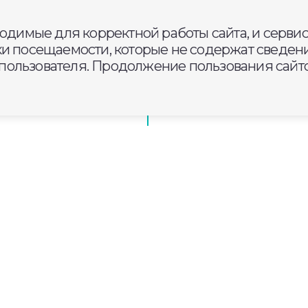
асти будет солнечно
ходимые для корректной работы сайта, и серви
ки посещаемости, которые не содержат сведени
ользователя. Продолжение пользования сайто
в Камешковском
жчина украл питбайк, чтобы
тельного заведения