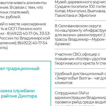
Музей деревянного зодчест
 выплачивать алименты
Суздале посетили 100 госте
я. В связи с тем, что
Китая, Монголии, Вьетнама,
тных платежей,
Пакистана и Эфиопии
н. рублей.
ей о месте нахождения
В Селивановском округе
ть в ОСП Ленинского
по нацпроекту «Инфрастру
 8 (4922) 40-17-04, 33-53-
для жизни» ремонтируют 2
 России по Владимирской
трассы Владимир—Муром-
еления); 8(4922) 40-17-54
Арзамас
ль).
Участник СВО, офицер с
позывным «Костёр» удосто
Георгиевского креста IV ст
шел традиционный
Удобный дистанционный 
«Энергосбыт Волга» - чат дл
клиентов
дскими службами
Сотрудники ГАИ и
 районе Диктора
администрации Владими
провели рейд среди води