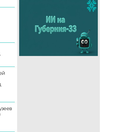
6
ей
д
узеев
в