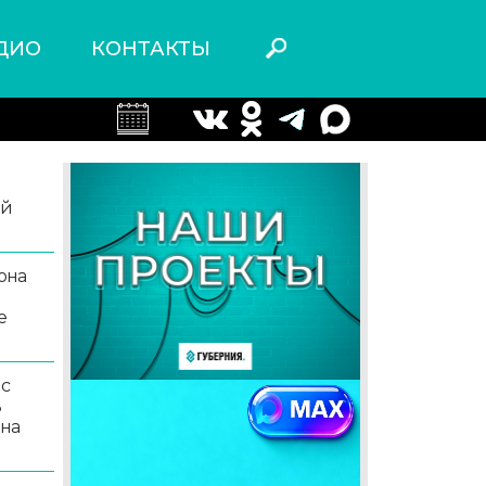
ДИО
КОНТАКТЫ
ой
она
е
 с
ь
 на