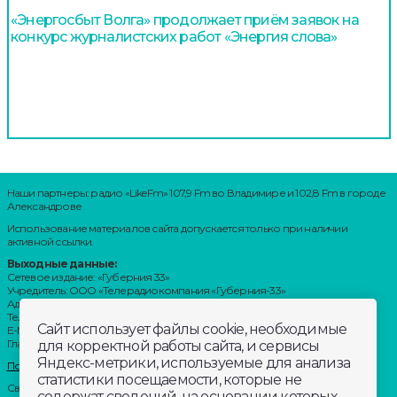
«Энергосбыт Волга» продолжает приём заявок на
конкурс журналистских работ «Энергия слова»
Наши партнеры: радио «LikeFm» 107,9 Fm во Владимире и 102,8 Fm в городе
Александрове
Использование материалов сайта допускается только при наличии
активной ссылки.
Выходные данные:
Сетевое издание: «Губерния 33»
Учредитель: ООО «Телерадиокомпания «Губерния-33»
Адрес: Воронцовский переулок, д.4.г. Владимир, 600000
Телефон: 8 (4922) 36-20-36.
Сайт использует файлы cookie, необходимые
E-Mail: news@trc33.ru
Главный редактор: Шилова Анастасия Олеговна.
для корректной работы сайта, и сервисы
Яндекс-метрики, используемые для анализа
Политика обработки Персональных данных
статистики посещаемости, которые не
Свидетельство о регистрации СМИ: ЭЛ № ФС 77-60769, выдано 11.02.2015
содержат сведений, на основании которых