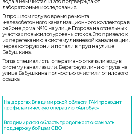
вода в нем чистая. И это подтверждают
лабораторные исследования.
В прошлом году во время ремонта
железобетонного канализационного коллектора в
районе дома № 10 на улице Егорова на отдельных
участках повысился уровень стоков. Это привело к
их перетеканию в систему ливневой канализации,
через которую они и попали в пруд на улице
Бабушкина.
Тогда специалисты оперативно откачали воду в
систему канализации. Береговую линию пруда на
улице Бабушкина полностью очистили от илового
осадка.
На дорогах Владимирской области ГАИ проводит
профилактическую операцию «Автобус»
Владимирская область продолжает оказывать
поддержку бойцам СВО