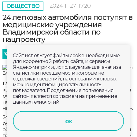
2024-11-27
17:20
ОБЩЕСТВО
24 легковых автомобиля поступят в
медицинские учреждения
Владимирской области по
нацпроекту
Сайт использует файлы cookie, необходимые
для корректной работы сайта, и сервисы
Яндекс-метрики, используемые для анализа
статистики посещаемости, которые не
содержат сведений, на основании которых
12 больниц области получат машины уже в I
можно идентифицировать личность
квартале 2025 года. Это стало возможно благодаря
пользователя. Продолжение пользования
региональной программе «Модернизация
сайтом является согласием на применение
первичного звена здравоохранения» нового
данных технологий
нацпроекта «Продолжительная и активная жизнь».
24 автомобиля закупят на сумму 33 млн 600 тысяч
ок
рублей. Новые автомобили предназначены для
обслуживания вызовов на дому, транспортировки
пациентов в медицинские организации, доставки