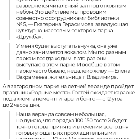
развернётся читальный зал под открытым
небом. Это действие мы проводим
совместно с сотрудниками библиотеки
№ 5, — Екатерина Герасимова, заведующая
культурно-массовым сектором парка
«Дружба» .
У меня будет выступать внучка, она уже
давно занимается вокалом. Мы по разным
паркам всегда ходим, в это раз они
выступаю в этом парке. И вообще в этом
парке часто бываю, недалеко живу, — Елена
Вахрамеева, жительница г. Владимира.
А в загородном парке на летней веранде пройдет
праздник «Родные места». Гостей ожидает караоке
под аккомпанемент гитары и бонго — с 12 утра
до 2 часов дня.
Наша веранда совсем небольшая,
но думаю, что порядка 100-150 гостей будет
точно готова принять и в течении всего дня
готовы угощать их прохладительными