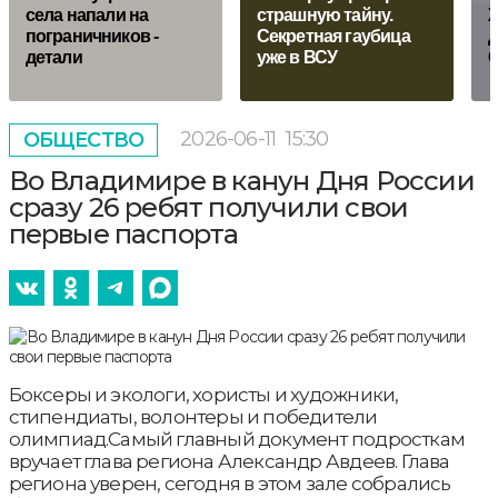
села напали на
страшную тайну.
Ж
пограничников -
Секретная гаубица
д
детали
уже в ВСУ
С
2026-06-11
15:30
ОБЩЕСТВО
Во Владимире в канун Дня России
сразу 26 ребят получили свои
первые паспорта
Боксеры и экологи, хористы и художники,
стипендиаты, волонтеры и победители
олимпиад.Самый главный документ подросткам
вручает глава региона Александр Авдеев. Глава
региона уверен, сегодня в этом зале собрались