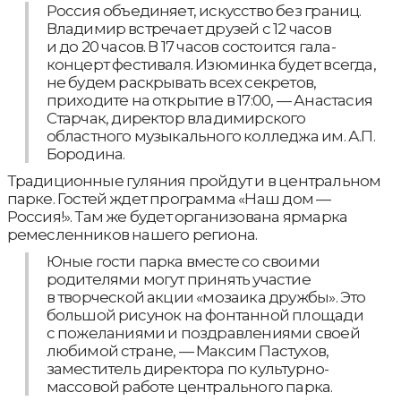
Россия объединяет, искусство без границ.
Владимир встречает друзей с 12 часов
и до 20 часов. В 17 часов состоится гала-
концерт фестиваля. Изюминка будет всегда,
не будем раскрывать всех секретов,
приходите на открытие в 17:00, — Анастасия
Старчак, директор владимирского
областного музыкального колледжа им. А.П.
Бородина.
Традиционные гуляния пройдут и в центральном
парке. Гостей ждет программа «Наш дом —
Россия!». Там же будет организована ярмарка
ремесленников нашего региона.
Юные гости парка вместе со своими
родителями могут принять участие
в творческой акции «мозаика дружбы». Это
большой рисунок на фонтанной площади
с пожеланиями и поздравлениями своей
любимой стране, — Максим Пастухов,
заместитель директора по культурно-
массовой работе центрального парка.