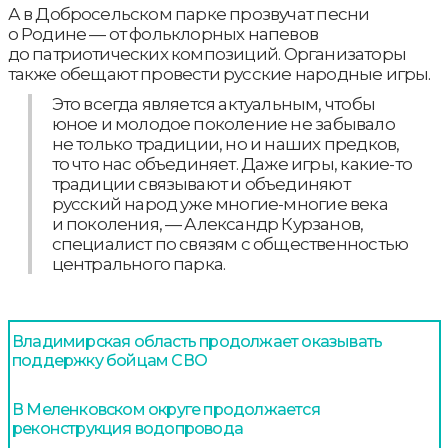
А в Добросельском парке прозвучат песни
о Родине — от фольклорных напевов
до патриотических композиций. Организаторы
также обещают провести русские народные игры.
Это всегда является актуальным, чтобы
юное и молодое поколение не забывало
не только традиции, но и наших предков,
то что нас объединяет. Даже игры, какие-то
традиции связывают и объединяют
русский народ уже многие-многие века
и поколения, — Александр Курзанов,
специалист по связям с общественностью
центрального парка.
Владимирская область продолжает оказывать
поддержку бойцам СВО
В Меленковском округе продолжается
реконструкция водопровода