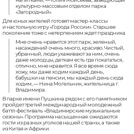
напитками, — Юлия Моисеева, заведующая
культурно-массовым отделом парка
«Загородный».
Для юных жителей готовят мастер-классы
и настольную игру «Города России». Старшее
поколение тоже с нетерпением ждет праздника.
Мне очень нравится этот парк, зеленый,
насаждений очень много, красиво. Чистый,
убранный, люди ухаживают за ним, очень
даже молодцы, деткам есть где покататься,
отлично, мне нравится. Я все время сюда
хожу, мы даже ходим каждый день,
бабушки на пенсии, мы каждый день сюда
ходим, — Нина Могельник, жительница г.
Владимира.
В парке имени Пушкина рядом с его памятником
пройдет третий международный молодежный
баттл-фестиваль «Владимирские музыкальные
сезоны». Программа насыщенная: ожидаются
гости из разных уголков нашей страны, а также
из Китая и Африки.