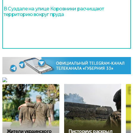
В Суздале на улице Коровники расчищают
территорию вокруг пруда
Жители украинского
Писториус раскрыл