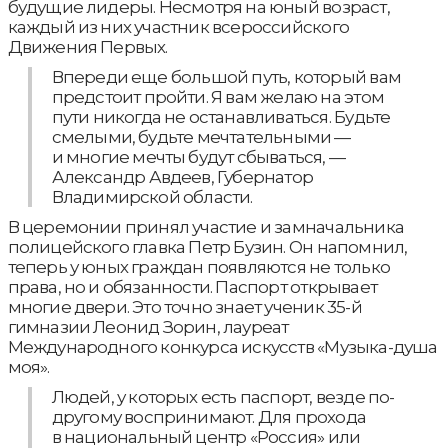
будущие лидеры. Несмотря на юный возраст,
каждый из них участник всероссийского
Движения Первых.
Впереди еще большой путь, который вам
предстоит пройти. Я вам желаю на этом
пути никогда не останавливаться. Будьте
смелыми, будьте мечтательными —
и многие мечты будут сбываться, —
Александр Авдеев, Губернатор
Владимирской области.
В церемонии принял участие и замначальника
полицейского главка Петр Бузин. Он напомнил,
теперь у юных граждан появляются не только
права, но и обязанности. Паспорт открывает
многие двери. Это точно знает ученик 35-й
гимназии Леонид Зорин, лауреат
Международного конкурса искусств «Музыка-душа
моя».
Людей, у которых есть паспорт, везде по-
другому воспринимают. Для прохода
в национальный центр «Россия» или