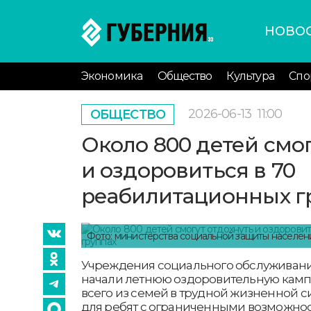
НОВО
Экономика
Общество
Культура
Спо
2026-06-13
11:00
ОБЩЕСТВО
Около 800 детей смог
и оздоровиться в 70
реабилитационных г
Фото: министерства социальной защиты населе
Учреждения социального обслуживан
начали летнюю оздоровительную камп
всего из семей в трудной жизненной с
для ребят с ограниченными возможност