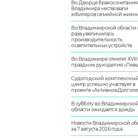
Во Дворце бракосочетания
Владимира чествовали
юбиляров семейной жизн
Во Владимирской области в
раза увеличилась
производительность
осветительных устройств
Во Владимире отметят XVIII
праздник рукоделия «Лев
Судогодский комплексны
центр успешно участвует в
проекте «АктивноеДолголе
В субботу во Владимирско
области ожидается дождь
Новости Владимирской об
за 7 августа 2026 года