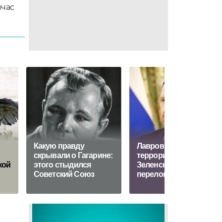
йчас
Какую правду
Лавров: Запад пиарит
скрывали о Гагарине:
терроризм
кой
этого стыдился
Зеленского как
Советский Союз
перелом