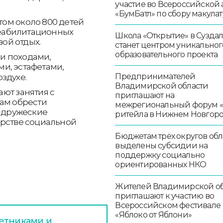
участие во Всероссийской
«БумБатл» по сбору макула
800 детей
 реабилитационных
Школа «Открытие» в Сузда
вой отдых.
станет центром уникальног
образовательного проекта
и походами,
и, эстафетами,
Предпринимателей
здухе.
Владимирской области
ют занятия с
приглашают на
там обрести
межрегиональный форум 
ь дружеские
ритейла в Нижнем Новгор
ерстве социальной
Бюджетам трёх округов обл
выделены субсидии на
поддержку социально
ориентированных НКО
Жителей Владимирской об
приглашают к участию во
Всероссийском фестивале
«Яблоко от Яблони»
етниками и