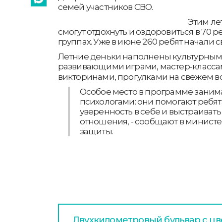
семей участников СВО.
Этим летом около 
смогут отдохнуть и оздоровиться в 70
группах. Уже в июне 260 ребят начали с
Летние деньки наполнены культурным
развивающими играми, мастер‑классам
викторинами, прогулками на свежем во
Особое место в программе занима
психологами: они помогают ребя
уверенность в себе и выстраиват
отношения, - сообщают в минист
защиты.
Двухкилометровый бульвар с цв