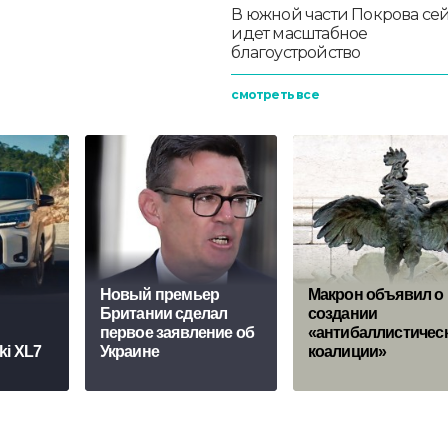
В южной части Покрова се
идет масштабное
благоустройство
смотреть все
Новый премьер
Макрон объявил о
Британии сделал
создании
первое заявление об
«антибаллистичес
ki XL7
Украине
коалиции»