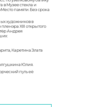
сс по узелковому батику
а в Музее стекла и
«Место памяти. Без срока
ых художников в
пленэра XIII открытого
тёр Андрея
ших:
рита, Каретина Злата
Колгушкина Юлия.
орческий путь её