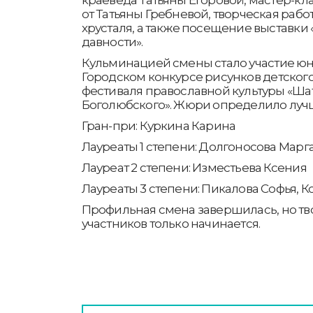
краеведа Татьяны Егоровой, мастер-кла
от Татьяны Гребневой, творческая работ
хрусталя, а также посещение выставки 
давности».
Кульминацией смены стало участие юн
Городском конкурсе рисунков детского 
фестиваля православной культуры «Ша
Боголюбского». Жюри определило луч
Гран-при: Куркина Карина
Лауреаты 1 степени: Долгоносова Марга
Лауреат 2 степени: Изместьева Ксения
Лауреаты 3 степени: Пикалова Софья, 
Профильная смена завершилась, но тв
участников только начинается.