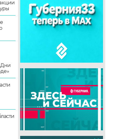
 акции
туры
ле
о
«Дни
оде»
асти
ласти