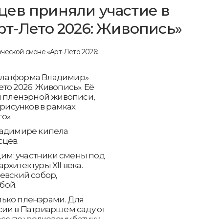
ев приняли участие в
рт-Лето 2026: Живопись»
Платформа Владимир»
то 2026: Живопись». Её
ки пленэрной живописи,
 рисунков в рамках
о».
ладимире кипела
сцев.
м: участники смены под
хитектуры XII века.
евский собор,
бой.
лько пленэрами. Для
сии в Патриаршем саду от