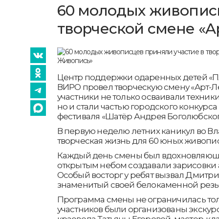
60 молодых живописц
творческой смене «A
Центр поддержки одаренных детей «
ВИРО провел творческую смену «Aрт-Ле
участники не только осваивали техни
но и стали частью городского конкурса
фестиваля «Шатёр Андрея Боголюбског
В первую неделю летних каникул во В
творческая жизнь для 60 юных живопи
Каждый день смены был вдохновляющи
открытым небом создавали зарисовки ар
Особый восторг у ребят вызвал Дмитри
знаменитый своей белокаменной резь
Программа смены не ограничилась то
участников были организованы экскур