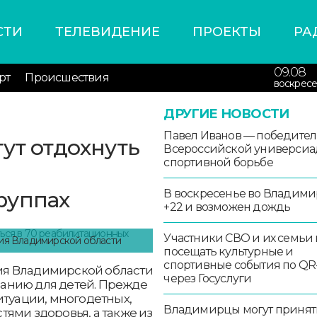
СТИ
ТЕЛЕВИДЕНИЕ
ПРОЕКТЫ
РА
09.08
рт
Происшествия
воскресе
ДРУГИЕ НОВОСТИ
Павел Иванов — победител
ут отдохнуть
Всероссийской универсиа
спортивной борьбе
руппах
В воскресенье во Владими
+22 и возможен дождь
Участники СВО и их семьи 
ния Владимирской области
посещать культурные и
спортивные события по QR
ия Владимирской области
через Госуслуги
анию для детей. Прежде
итуации, многодетных,
Владимирцы могут принят
ями здоровья, а также из