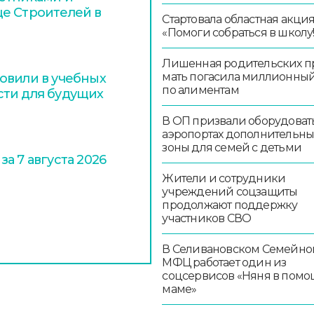
е Строителей в
Стартовала областная акци
«Помоги собраться в школу!
Лишенная родительских п
мать погасила миллионный
овили в учебных
по алиментам
сти для будущих
В ОП призвали оборудоват
аэропортах дополнительн
зоны для семей с детьми
а 7 августа 2026
Жители и сотрудники
учреждений соцзащиты
продолжают поддержку
участников СВО
В Селивановском Семейно
МФЦ работает один из
соцсервисов «Няня в помо
маме»