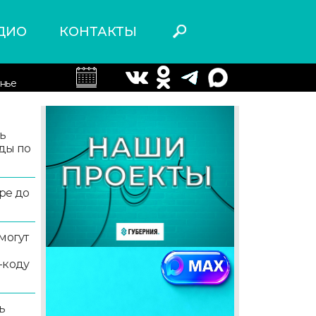
ДИО
КОНТАКТЫ
нье
ь
ды по
ре до
могут
-коду
ь