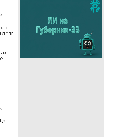
я
»
рав
 долг
ь в
ые
м
щь