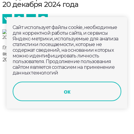
20 декабря 2024 года
Сайт использует файлы cookie, необходимые
для корректной работы сайта, и сервисы
Яндекс-метрики, используемые для анализа
статистики посещаемости, которые не
Главные новости к этому часу в информационном
содержат сведений, на основании которых
выпуске телеканала «Губерния-33». Эфир от
можно идентифицировать личность
20 декабря 2024 года, 14:00.
пользователя. Продолжение пользования
сайтом является согласием на применение
данных технологий
ок