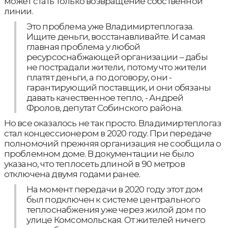
может стать только возвращение собственной
линии.
Это проблема уже Владимиртеплогаза.
Ищите деньги, восстанавливайте. И самая
главная проблема у любой
ресурсоснабжающей организации – дабы
не пострадали жители, потому что жители
платят деньги, а по договору, они -
гарантирующий поставщик, и они обязаны
давать качественное тепло, - Андрей
Фролов, депутат Собинского района.
Но все оказалось не так просто. Владимиртеплогаз
стал концессионером в 2020 году. При передаче
полномочий прежняя организация не сообщила о
проблемном доме. В документации не было
указано, что теплосеть длиной в 90 метров
отключена двумя годами ранее.
На момент передачи в 2020 году этот дом
был подключен к системе центрального
теплоснабжения уже через жилой дом по
улице Комсомольская. От жителей ничего