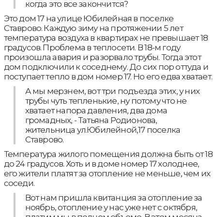
когда это все закончится?
Это дом 17 на улице Юбилейная в поселке
Ставрово. Каждую зиму на протяжении 5 лет
температура воздуха в квартирах не превышает 18
градусов. Проблема в теплосети. В 18-м году
произошла авария и разорвало трубы. Тогда этот
дом подключили к соседнему. До сих пор оттуда и
поступает тепло в дом номер 17. Но его едва хватает.
А мы мерзнем, вот три подъезда этих, у них
трубы чуть тепленькие, ну потому что не
хватает напора давления, два дома
громадных, - Татьяна Родионова,
жительница ул.Юбилейной,17 поселка
Ставрово.
Температура жилого помещения должна быть от 18
до 24 градусов. Хоть и в доме номер 17 холоднее,
его жители платят за отопление не меньше, чем их
соседи.
Вот нам пришла квитанция за отопление за
ноябрь, отопление у нас уже нет с октября,