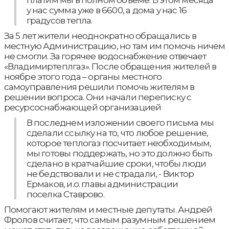
платим мы в полном объеме. В этом месяца
у нас сумма уже в 6600, а дома у нас 16
градусов тепла.
За 5 лет жители неоднократно обращались в
местную Администрацию, но там им помочь ничем
не смогли. За горячее водоснабжение отвечает
«Владимиртеплгаз». После обращения жителей в
ноябре этого года – органы местного
самоуправления решили помочь жителям в
решении вопроса. Они начали переписку с
ресурсоснабжающей организацией
В последнем изложении своего письма мы
сделали ссылку на то, что любое решение,
которое теплогаз посчитает необходимым,
мы готовы поддержать, но это должно быть
сделано в кратчайшие сроки, чтобы люди
не бедствовали и не страдали, - Виктор
Ермаков, и.о. главы администрации
поселка Ставрово.
Помогают жителям и местные депутаты. Андрей
Фролов считает, что самым разумным решением