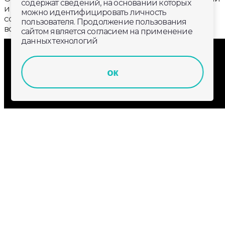
содержат сведений, на основании которых
и производственными площадками региона. И
можно идентифицировать личность
совместными усилиями помогают людям быть
пользователя. Продолжение пользования
востребованными на рынке труда.
сайтом является согласием на применение
данных технологий
ок
Владимиру Михайловичу 57 лет. По профессии -
строитель. Но однажды самостоятельно освоил