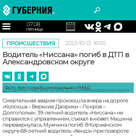
07.08
пятница
2025-10-13
16:00
ПРОИСШЕСТВИЯ
Водитель «Ниссана» погиб в ДТП в
Александровском округе
Фото: пресс-службы регионального УМВД
Смертельная авария произошла вчера на дороге
«Колокша – Верхние Дворики – Покров –
Долгополье». 39-летний водитель «Ниссана» не
справился с управлением, съехал в кювет. Машина
перевернулась. Мужчина погиб. В Киржачском
округе 68-летний водитель «Хендэ» при повороте