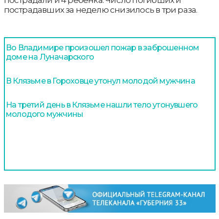
пострадали и 4 ребенка. Число погибших и
пострадавших за неделю снизилось в три раза.
Во Владимире произошел пожар в заброшенном
доме на Луначарского
В Клязьме в Гороховце утонул молодой мужчина
На третий день в Клязьме нашли тело утонувшего
молодого мужчины