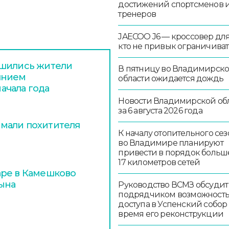
достижений спортсменов 
тренеров
JAECOO J6 — кроссовер для 
кто не привык ограничиват
ишились жители
В пятницу во Владимирск
янием
области ожидается дождь
ачала года
Новости Владимирской об
за 6 августа 2026 года
мали похитителя
К началу отопительного сез
во Владимире планируют
привести в порядок больш
17 километров сетей
аре в Камешково
сына
Руководство ВСМЗ обсудит
подрядчиком возможност
доступа в Успенский собор
время его реконструкции