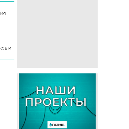
ция
й
ков и