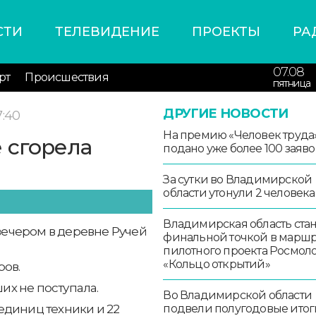
СТИ
ТЕЛЕВИДЕНИЕ
ПРОЕКТЫ
РА
07.08
рт
Происшествия
пятница
ДРУГИЕ НОВОСТИ
7:40
На премию «Человек труда
 сгорела
подано уже более 100 заяво
За сутки во Владимирской
области утонули 2 человека
Владимирская область стан
ечером в деревне Ручей
финальной точкой в маршр
пилотного проекта Росмо
«Кольцо открытий»
ров.
х не поступала.
Во Владимирской области
подвели полугодовые итог
единиц техники и 22