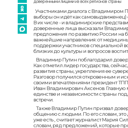
Участниками диалога с Владимиром П
выборы он идёт как самовыдвиженец) с
В их числе - и владимирские представи
доверенные лица высказали Владимир
предложения по развитию России на 
важнейшие направления: от медицины
поддержки участников специальной в
близких до культуры и вопросов воспит
Владимир Путин поблагодарил довере
Как отметил лидер государства, сейчас
развития страны, укрепления ее сувере
Разговор получился откровенным и и
своими впечатлениями президент ТПП
Иван Владимирович Аксенов. Главную 
единстве и независимости страны под
встречи.
Также Владимир Путин призвал довер
общению с людьми. По его словам, это
уже есть , считает журналист Мария Сил
словам, ряд предложений, которые пр