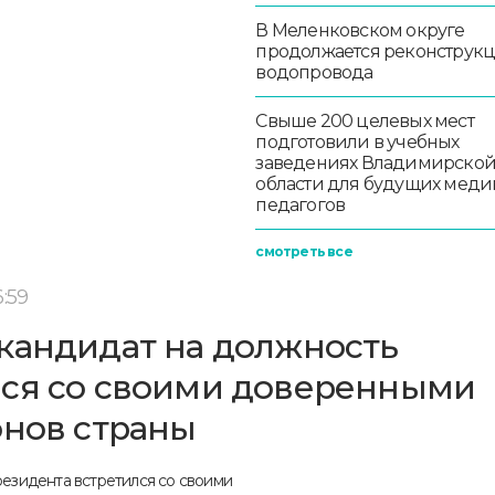
В Меленковском округе
продолжается реконструк
водопровода
Свыше 200 целевых мест
подготовили в учебных
заведениях Владимирско
области для будущих меди
педагогов
смотреть все
:59
кандидат на должность
лся со своими доверенными
онов страны