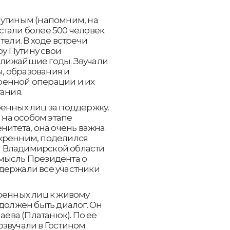
утиным (напомним, на
тали более 500 человек.
тели. В ходе встречи
у Путину свои
ближайшие годы. Звучали
, образования и
оенной операции и их
ания.
нных лиц за поддержку.
, на особом этапе
нитета, она очень важна.
скренним, поделился
 Владимирской области
мысль Президента о
держали все участники
енных лиц к живому
 должен быть диалог. Он
аева (Платанюк). По ее
озвучали в Гостином