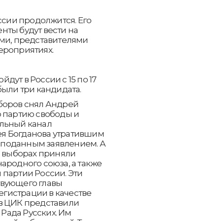
сии продолжится. Его
нты будут вести на
ами, представителями
ероприятиях.
ут в России с 15 по 17
были три кандидата.
боров снял Андрей
ю партию свободы и
альный канал
я Богданова утратившим
с поданным заявлением. А
в выборах приняли
ародного союза, а также
 партии России. Эти
твующего главы
регистрации в качестве
в ЦИК представили
Рада Русских. Им