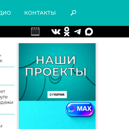
ДИО
КОНТАКТЫ
»
к
ет
уте
лодёжи
и