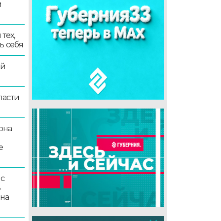
и
тех,
ь себя
ой
ласти
она
е
 с
ь
 на