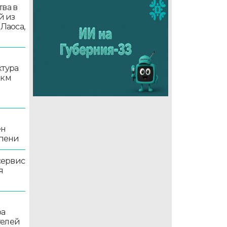
ва в
й из
 Лаоса,
ктура
 км
ен
епени
сервис
я
ра
телей