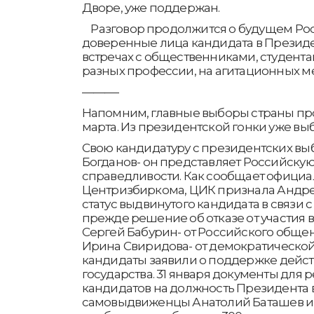
Дворе, уже поддержан.
Разговор продолжится о будущем Рос
доверенные лица кандидата в Президе
встречах с общественниками, студент
разных профессии, на агитационных м
———-
Напомним, главные выборы страны пройд
марта. Из президентской гонки уже вы
Свою кандидатуру с президентских вы
Богданов- он представляет Российску
справедливости. Как сообщает офици
Центризбиркома, ЦИК признала Андре
статус выдвинутого кандидата в связи 
прежде решение об отказе от участия 
Сергей Бабурин- от Российского общен
Ирина Свиридова- от демократической
кандидаты заявили о поддержке дейс
государства. 31 января документы для 
кандидатов на должность Президента 
самовыдвиженцы Анатолий Баташев и 