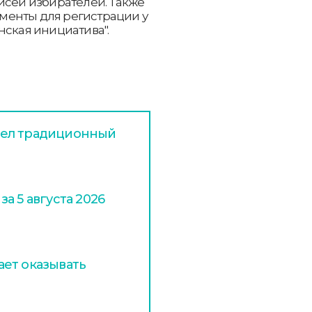
исей избирателей. Также
менты для регистрации у
нская инициатива".
шел традиционный
а 5 августа 2026
ет оказывать