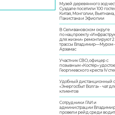
Музей деревянного зодчест
Суздале посетили 100 госте
Китая, Монголии, Вьетнама,
Пакистана и Эфиопии
В Селивановском округе
по нацпроекту «Инфрастру
для жизни» ремонтируют 2
трассы Владимир—Муром-
Арзамас
Участник СВО, офицер с
позывным «Костёр» удосто
Георгиевского креста IV ст
Удобный дистанционный 
«Энергосбыт Волга» - чат дл
клиентов
Сотрудники ГАИ и
администрации Владими
провели рейд среди води