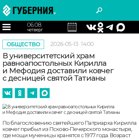
06.08
четверг
2026-05-13
14:00
ОБЩЕСТВО
В университетский храм
равноапостольных Кирилла
и Мефодия доставили ковчег
с десницей святой Татианы
По благословению святейшего Патриарха Кирилла
ковчег прибыл из Псково-Печерского монастыря,
где мощи мученицы хранятся с 1977 года. Возраст