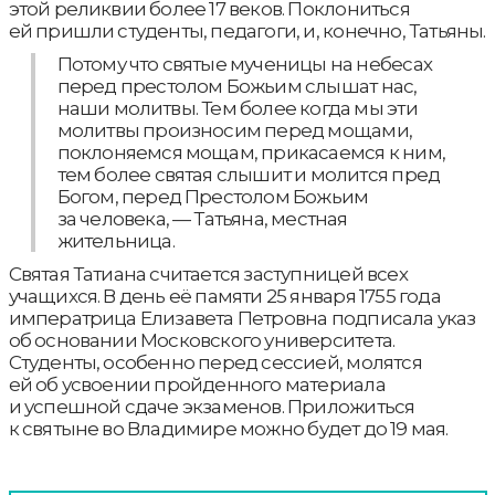
этой реликвии более 17 веков. Поклониться
ей пришли студенты, педагоги, и, конечно, Татьяны.
Потому что святые мученицы на небесах
перед престолом Божьим слышат нас,
наши молитвы. Тем более когда мы эти
молитвы произносим перед мощами,
поклоняемся мощам, прикасаемся к ним,
тем более святая слышит и молится пред
Богом, перед Престолом Божьим
за человека, — Татьяна, местная
жительница.
Святая Татиана считается заступницей всех
учащихся. В день её памяти 25 января 1755 года
императрица Елизавета Петровна подписала указ
об основании Московского университета.
Студенты, особенно перед сессией, молятся
ей об усвоении пройденного материала
и успешной сдаче экзаменов. Приложиться
к святыне во Владимире можно будет до 19 мая.