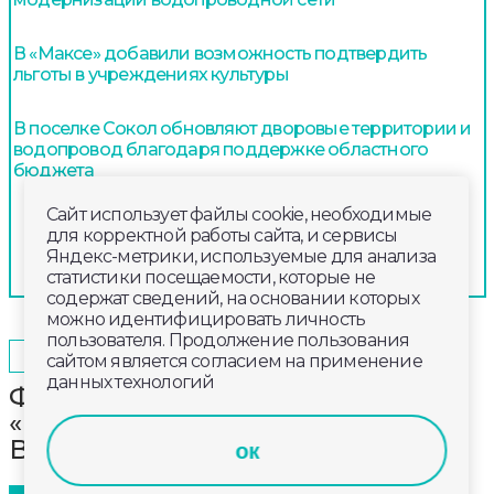
В «Максе» добавили возможность подтвердить
льготы в учреждениях культуры
В поселке Сокол обновляют дворовые территории и
водопровод благодаря поддержке областного
бюджета
Сайт использует файлы cookie, необходимые
для корректной работы сайта, и сервисы
Яндекс-метрики, используемые для анализа
статистики посещаемости, которые не
содержат сведений, на основании которых
можно идентифицировать личность
пользователя. Продолжение пользования
2026-05-12
19:30
ОБЩЕСТВО
сайтом является согласием на применение
данных технологий
Фестиваль духовной музыки
«Пасха Победы» прошел во
Владимирской епархии
ок