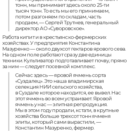
тонн, мы принимает здесь около 25-ти
тысяч тонн. То есть мы его принимаем,
потом разгоняем по складам, часть
продаем, — Сергей Трутнев, генеральный
директор АО «Суворовское».
Работа кипит и в крестьянско-фермерских
хозяйствах. У предприятия Константина
Мазуренко — около двухсот гектаров ярового сева.
На одном поле работают сразу две единицы
техники. Культиватор подготавливает почву, прямо
за ним — следует посевной комплекс.
Сейчас здесь — яровой ячмень сорта
«Суздалец». Это наша владимирская
селекция НИИ сельского хозяйства,
в Суздале которое находится, ее вывел. Нас
этот ячмень во всем устраивает. Яровой
ячмень у нас — элитная репродукция.
Мы в этом году продали, кстати, в крупные
хозяйства больше трехсот тонн ячменя
элиты, который сами вырастили, —
Константин Мазуренко, фермер.