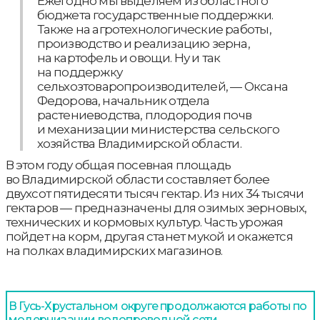
Ежегодно мы выделяем из областного
бюджета государственные поддержки.
Также на агротехнологические работы,
производство и реализацию зерна,
на картофель и овощи. Ну и так
на поддержку
сельхозтоваропроизводителей, — Оксана
Федорова, начальник отдела
растениеводства, плодородия почв
и механизации министерства сельского
хозяйства Владимирской области.
В этом году общая посевная площадь
во Владимирской области составляет более
двухсот пятидесяти тысяч гектар. Из них 34 тысячи
гектаров — предназначены для озимых зерновых,
технических и кормовых культур. Часть урожая
пойдет на корм, другая станет мукой и окажется
на полках владимирских магазинов.
В Гусь-Хрустальном округе продолжаются работы по
модернизации водопроводной сети