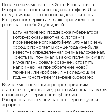
После сева ячменя в хозяйстве Константина
Мазуренко начнется высадка картофеля. Для
предприятия — это основная деятельность.
Которую поддерживает даже правительство
региона — особой субсидией.
Есть, например, поддержка губернатора,
которую оказывают на килограмм
произведенного картофеля. Это нам очень
хорошо помогает. В конце года уже была
известна определенная сумма заложенная.
То есть мы понимали, какую получим сумму
и уже планировали сразу ее истратить,
например , на приобретение новой
техники или удобрения на следующий
год, — Константин Мазуренко, фермер.
В числе мер помощи агропредприятиям —
льготное кредитование, гранты «Агростартап» для
начинающих фермеров и субсидии.
Распространяются они на все сферы и нужды
аграриев.