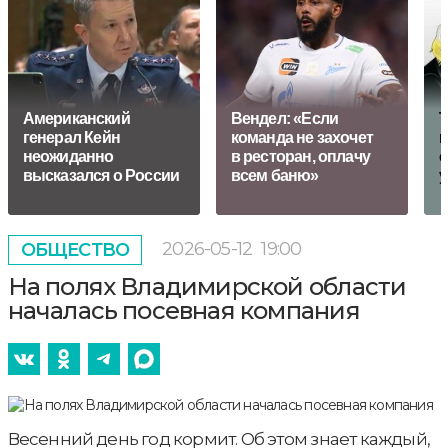
Американский
Вендел: «Если
Т
генерал Кейн
команда не захочет
и
неожиданно
в ресторан, оплачу
с
высказался о России
всем баню»
у
2026-05-12
19:00
ОБЩЕСТВО
На полях Владимирской области
началась посевная компания
Весенний день год кормит. Об этом знает каждый,