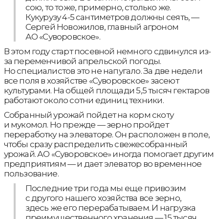
сою, то тоже, примерно, столько же.
Кукурузу 4-5 сантиметров должны сеять, —
Сергей Новожилов, главный агроном
АО «Суворовское».
В этом году старт посевной немного сдвинулся из-
за переменчивой апрельской погоды.
Но специалистов это не напугало. За две недели
все поля в хозяйстве «Суворовское» засеют
культурами. На общей площади 5,5 тысяч гектаров
работают около сотни единиц техники.
Собранный урожай пойдет на корм скоту
и мукомол. Но прежде — зерно пройдет
переработку на элеваторе. Он расположен в поле,
чтобы сразу распределить свежесобранный
урожай. АО «Суворовское» иногда помогает другим
предприятиям — и дает элеватор во временное
пользование.
Последние три года мы еще привозим
с другого нашего хозяйства все зерно,
здесь же его перерабатываем. И нагрузка
преимущественного хранения — 15 тысяч