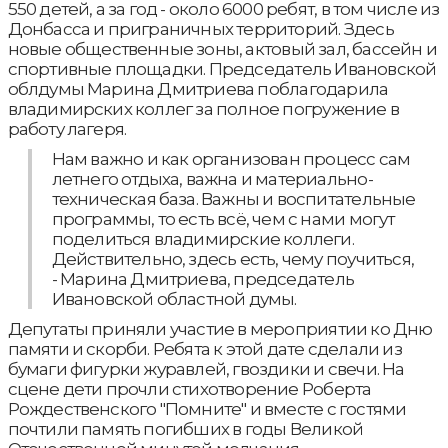
550 детей, а за год - около 6000 ребят, в том числе из
Донбасса и приграничных территорий. Здесь
новые общественные зоны, актовый зал, бассейн и
спортивные площадки. Председатель Ивановской
облдумы Марина Дмитриева поблагодарила
владимирских коллег за полное погружение в
работу лагеря.
Нам важно и как организован процесс сам
летнего отдыха, важна и материально-
техническая база. Важны и воспитательные
программы, то есть всё, чем с нами могут
поделиться владимирские коллеги.
Действительно, здесь есть, чему поучиться,
- Марина Дмитриева, председатель
Ивановской областной думы.
Депутаты приняли участие в мероприятии ко Дню
памяти и скорби. Ребята к этой дате сделали из
бумаги фигурки журавлей, гвоздики и свечи. На
сцене дети прочли стихотворение Роберта
Рождественского "Помните" и вместе с гостями
почтили память погибших в годы Великой