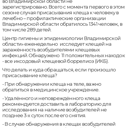
во Владимирской области не
зарегистрировано. Всего с момента первого в этом
сезоне случая присасывания клеща к человеку в
лечебно – профилактические организации
Владимирской области обратилось 1341 человек, в
том числе 289 детей.
Центр гигиены и эпидемиологии Владимирской
области» еженедельно исследует клещей на
заражённость возбудителями клещевых
инфекций. Обнаружено 11 положительных находок
- все иксодовый клещевой боррелиоз (ИКБ).
Что делать и куда обращаться, если произошло
присасывание клеща?
- При обнаружении клеща на теле, важно
обратиться в медицинское учреждение.
- Удалённого и неповреждённого клеща
рекомендуется доставить в лабораторию для
исследования на наличие возбудителей не
позднее 3-х суток после его снятия.
- В случае обнаружения в клещах возбудителей