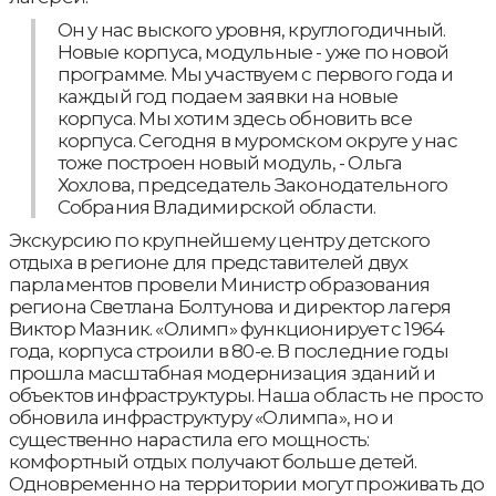
Он у нас выского уровня, круглогодичный.
Новые корпуса, модульные - уже по новой
программе. Мы участвуем с первого года и
каждый год подаем заявки на новые
корпуса. Мы хотим здесь обновить все
корпуса. Сегодня в муромском округе у нас
тоже построен новый модуль, - Ольга
Хохлова, председатель Законодательного
Собрания Владимирской области.
Экскурсию по крупнейшему центру детского
отдыха в регионе для представителей двух
парламентов провели Министр образования
региона Светлана Болтунова и директор лагеря
Виктор Мазник. «Олимп» функционирует с 1964
года, корпуса строили в 80-е. В последние годы
прошла масштабная модернизация зданий и
объектов инфраструктуры. Наша область не просто
обновила инфраструктуру «Олимпа», но и
существенно нарастила его мощность:
комфортный отдых получают больше детей.
Одновременно на территории могут проживать до