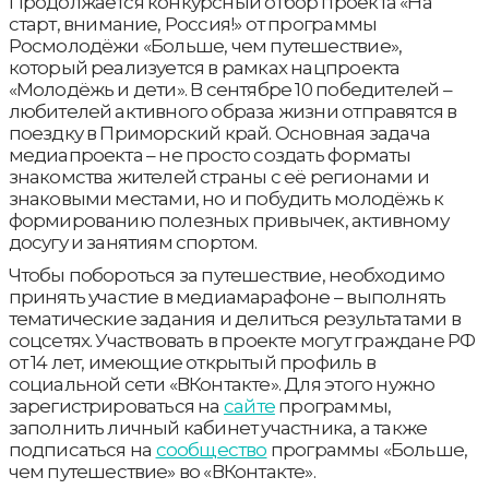
Продолжается конкурсный отбор проекта «На
старт, внимание, Россия!» от программы
Росмолодёжи «Больше, чем путешествие»,
который реализуется в рамках нацпроекта
«Молодёжь и дети». В сентябре 10 победителей –
любителей активного образа жизни отправятся в
поездку в Приморский край. Основная задача
медиапроекта – не просто создать форматы
знакомства жителей страны с её регионами и
знаковыми местами, но и побудить молодёжь к
формированию полезных привычек, активному
досугу и занятиям спортом.
Чтобы побороться за путешествие, необходимо
принять участие в медиамарафоне – выполнять
тематические задания и делиться результатами в
соцсетях. Участвовать в проекте могут граждане РФ
от 14 лет, имеющие открытый профиль в
социальной сети «ВКонтакте». Для этого нужно
зарегистрироваться на
сайте
программы,
заполнить личный кабинет участника, а также
подписаться на
сообщество
программы «Больше,
чем путешествие» во «ВКонтакте».