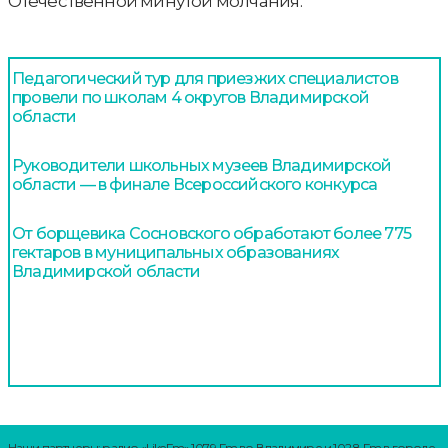
Отечественной минутой молчания.
Педагогический тур для приезжих специалистов
провели по школам 4 округов Владимирской
области
Руководители школьных музеев Владимирской
области — в финале Всероссийского конкурса
От борщевика Сосновского обработают более 775
гектаров в муниципальных образованиях
Владимирской области
Наши партнеры: радио «LikeFm» 107,9 Fm во Владимире и 102,8 Fm в городе