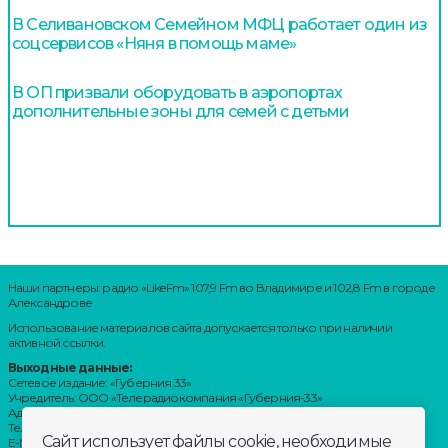
В Селивановском Семейном МФЦ работает один из
соцсервисов «Няня в помощь маме»
В ОП призвали оборудовать в аэропортах
дополнительные зоны для семей с детьми
Наши партнеры: радио «LikeFm» 107,9 Fm во Владимире и 102,8 Fm в городе
Александрове
Использование материалов сайта допускается только при наличии
активной ссылки.
Выходные данные:
Сетевое издание: «Губерния 33»
Учредитель: ООО «Телерадиокомпания «Губерния-33»
Адрес: Воронцовский переулок, д.4.г. Владимир, 600000
Телефон: 8 (4922) 36-20-36.
Сайт использует файлы cookie, необходимые
E-Mail: news@trc33.ru