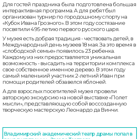
Для гостей праздника была подготовлена большая
интерактивная программа. А для ребят был
организован турнир по городошному спорту на
«Кубок Ивана Грозного». В этом году состязание
посвятили 495-летию первого русского царя.
У музея есть добрая традиция - чествовать детей, в
Международный день музеев 18 мая. За это время в
«слободской семье» появилось 23 ребенка.
Каждому из них предоставляется уникальная
возможность - высадить на территории комплекса
свое собственное именное дерево. В этом году
самый маленький участник 2-летний Иван при
помощи родителей обзавелся яблоней.
А для взрослых посетителей музея провели
авторскую экскурсию на новой выставке «Полет
мысли», представляющую собой воссозданную
творческую мастерскую Леонардо да Винчи.
Владимирский академический театр драмы попал в