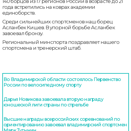
140 борцов из 17 регионов России в возрасте до 21
года встретились на коврах академии
единоборств.
Среди сильнейших спортсменов наш борец
Асланбек Кишев. В упорной борьбе Асланбек
завоевал бронзу.
Региональный минспорта поздравляет нашего
спортсмена и тренерский штаб.
Во Владимирской области состоялось Первенство
России по велосипедному спорту
Дарья Новикова завоевала вторую награду
юношеской лиги страны по стрельбе
Высшие награды всероссийских соревнований по
ориентированию завоевал владимирский спортсмен
Марк Тутынин