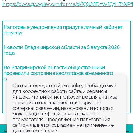
https://docs.google.com/forms/d/1QXAJDzW1QfH3YXPfH
Налоговые уведомления придут в личный кабинет
госуслуг
Новости Владимирской области за 5 августа 2026
года
Во Владимирской области общественники
проверили состояние изоляторов временного
содержания заключенных
Сайт использует файлы cookie, необходимые
для корректной работы сайта, и сервисы
Яндекс-метрики, используемые для анализа
статистики посещаемости, которые не
содержат сведений, на основании которых
можно идентифицировать личность
пользователя. Продолжение пользования
сайтом является согласием на применение
данных технологий
Наши партнеры: радио «LikeFm» 107,9 Fm во Владимире и 102,8 Fm в городе