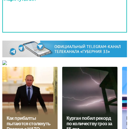
Как прибалты
Курган побил рекорд
М
пытаются столкнуть
по количеству гроз за
П