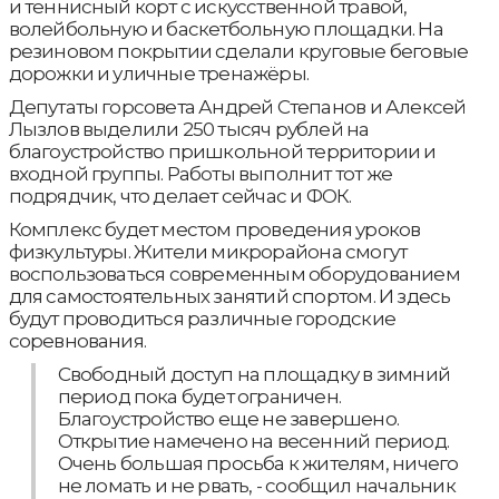
и теннисный корт с искусственной травой,
волейбольную и баскетбольную площадки. На
резиновом покрытии сделали круговые беговые
дорожки и уличные тренажёры.
Депутаты горсовета Андрей Степанов и Алексей
Лызлов выделили 250 тысяч рублей на
благоустройство пришкольной территории и
входной группы. Работы выполнит тот же
подрядчик, что делает сейчас и ФОК.
Комплекс будет местом проведения уроков
физкультуры. Жители микрорайона смогут
воспользоваться современным оборудованием
для самостоятельных занятий спортом. И здесь
будут проводиться различные городские
соревнования.
Свободный доступ на площадку в зимний
период пока будет ограничен.
Благоустройство еще не завершено.
Открытие намечено на весенний период.
Очень большая просьба к жителям, ничего
не ломать и не рвать, - сообщил начальник