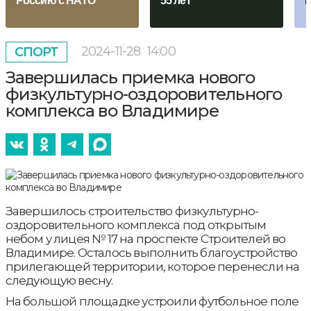
Россию с НАТО
55 лет
в
2024-11-28
14:00
СПОРТ
Завершилась приемка нового
физкультурно-оздоровительного
комплекса во Владимире
Завершилось строительство физкультурно-
оздоровительного комплекса под открытым
небом у лицея № 17 на проспекте Строителей во
Владимире. Осталось выполнить благоустройство
прилегающей территории, которое перенесли на
следующую весну.
На большой площадке устроили футбольное поле