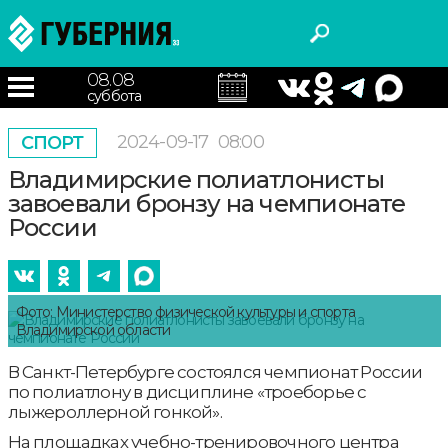
08.08
суббота
2024-09-17
08:00
СПОРТ
Владимирские полиатлонисты
завоевали бронзу на чемпионате
России
Фото: Министерство физической культуры и спорта
Владимирской области
В Санкт-Петербурге состоялся чемпионат России
по полиатлону в дисциплине «троеборье с
лыжероллерной гонкой».
На площадках учебно-тренировочного центра