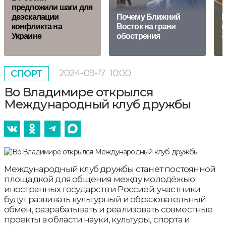
предложили шаги для
деэскалации
Почему Ближний
К
конфликта на
Восток на грани
и
Украине
обострения
«
2024-09-17
10:00
СПОРТ
Во Владимире открылся
Международный клуб дружбы
Международный клуб дружбы станет постоянной
площадкой для общения между молодёжью
иностранных государств и Россией: участники
будут развивать культурный и образовательный
обмен, разрабатывать и реализовать совместные
проекты в области науки, культуры, спорта и