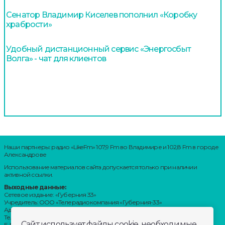
Сенатор Владимир Киселев пополнил «Коробку
храбрости»
Удобный дистанционный сервис «Энергосбыт
Волга» - чат для клиентов
Наши партнеры: радио «LikeFm» 107,9 Fm во Владимире и 102,8 Fm в городе
Александрове
Использование материалов сайта допускается только при наличии
активной ссылки.
Выходные данные:
Сетевое издание: «Губерния 33»
Учредитель: ООО «Телерадиокомпания «Губерния-33»
Адрес: Воронцовский переулок, д.4.г. Владимир, 600000
Телефон: 8 (4922) 36-20-36.
Сайт использует файлы cookie, необходимые
E-Mail: news@trc33.ru