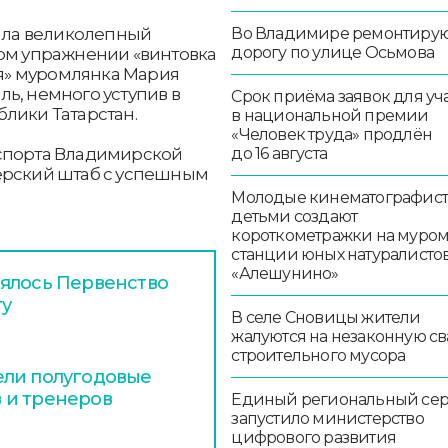
ала великолепный
Во Владимире ремонтиру
дорогу по улице Осьмова
ком упражнении «винтовка
оя» муромлянка Мария
ь, немного уступив в
Срок приёма заявок для уч
лики Татарстан.
в национальной премии
«Человек труда» продлён
 спорта Владимирской
до 16 августа
ерский штаб с успешным
Молодые кинематографист
детьми создают
короткометражки на муро
станции юных натуралисто
«Алешунино»
оялось Первенство
ту
В селе Сновицы жители
жалуются на незаконную св
строительного мусора
ели полугодовые
 и тренеров
Единый региональный се
запустило министерство
цифрового развития