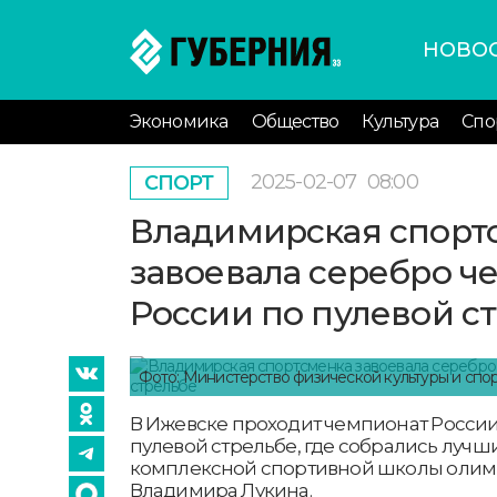
НОВО
Экономика
Общество
Культура
Спо
2025-02-07
08:00
СПОРТ
Владимирская спорт
завоевала серебро ч
России по пулевой с
Фото: Министерство физической культуры и спо
В Ижевске проходит чемпионат России 
пулевой стрельбе, где собрались лучш
комплексной спортивной школы олим
Владимира Лукина.