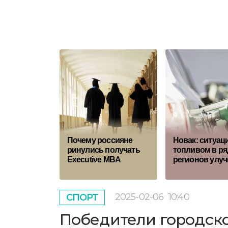
Почему россияне
Новак: ситуаци
ринулись получать
топливом в ря
Executive MBA
регионов улу
2025-02-06
10:40
СПОРТ
Победители городско