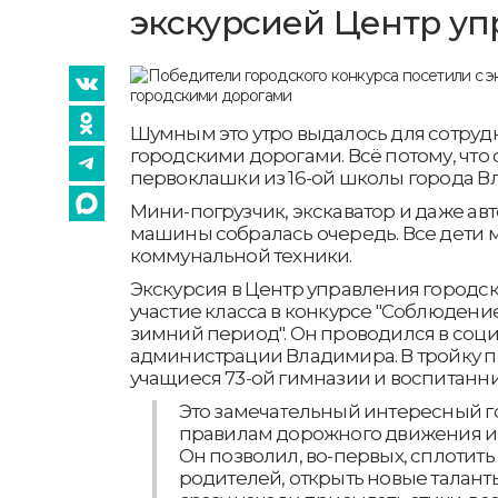
экскурсией Центр у
Шумным это утро выдалось для сотруд
городскими дорогами. Всё потому, что 
первоклашки из 16-ой школы города В
Мини-погрузчик, экскаватор и даже ав
машины собралась очередь. Все дети м
коммунальной техники.
Экскурсия в Центр управления городск
участие класса в конкурсе "Соблюден
зимний период". Он проводился в соци
администрации Владимира. В тройку 
учащиеся 73-ой гимназии и воспитанник
Это замечательный интересный г
правилам дорожного движения и
Он позволил, во-первых, сплотить
родителей, открыть новые талант