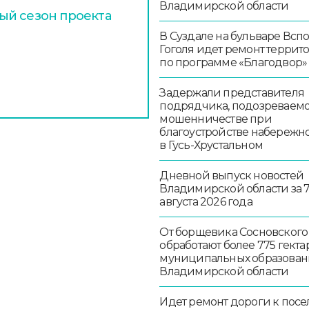
Владимирской области
ый сезон проекта
В Суздале на бульваре Всп
Гоголя идет ремонт террит
по программе «Благодвор»
Задержали представителя
подрядчика, подозреваемо
мошенничестве при
благоустройстве набережн
в Гусь-Хрустальном
Дневной выпуск новостей
Владимирской области за 
августа 2026 года
От борщевика Сосновского
обработают более 775 гекта
муниципальных образован
Владимирской области
Идет ремонт дороги к посе