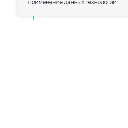
применение данных технологий
области
2025-02-05
18:40
СПОРТ
Проект «Коллекции с
селе Борисовское Су
Коляски, стамески, самовары и скейтб
экспонатов большой коллекции семьи
музей они открыли в селе Борисовское