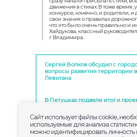
сразу начали присылать стихи, в
движения в стихах. В тоже время, 
конкурсе, конечно, и родители, и
свои знания о правилах дорожног
что это было очень правильно и и
Хайдукова, классный руководитель
г. Владимира.
Сергей Волков обсудил с горо
вопросы развития территории в
Левитана
В Петушках подвели итоги проек
от краеведов к цифровому буду
Сайт использует файлы cookie, необ
используемые для анализа статисти
Свыше 1,1 млрд рублей получил
можно идентифицировать личность п
агропромышленного комплекса