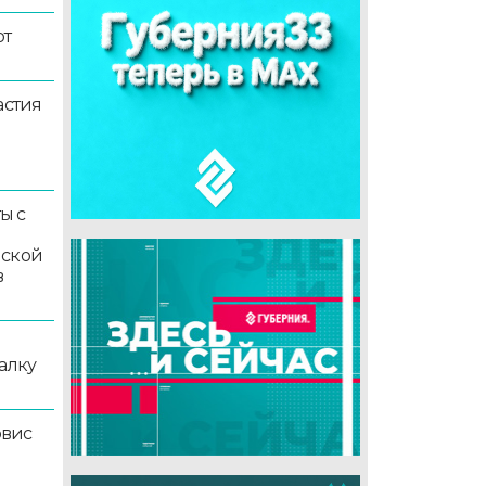
ют
астия
ы с
мской
в
алку
рвис