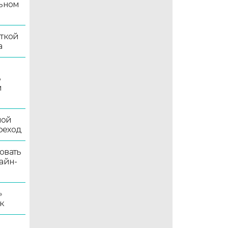
льном
иткой
а
ь
й
ной
реход
овать
айн-
»
к