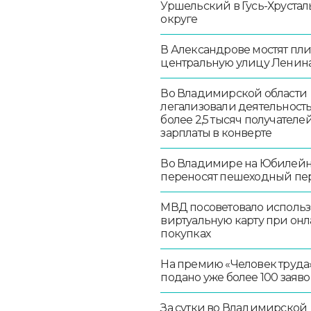
Уршельский в Гусь-Хруста
округе
В Александрове мостят пл
центральную улицу Ленин
Во Владимирской области
легализовали деятельност
более 2,5 тысяч получателе
зарплаты в конверте
Во Владимире на Юбилей
переносят пешеходный пе
МВД посоветовало использ
виртуальную карту при онл
покупках
На премию «Человек труда
подано уже более 100 заяво
За сутки во Владимирской