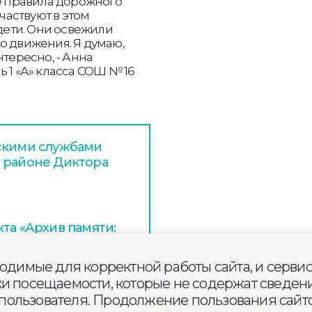
се правила дорожного
участвуют в этом
 дети. Они освежили
о движения. Я думаю,
нтересно, - Анна
 1 «А» класса СОШ № 16
дскими службами
 районе Диктора
та «Архив памяти:
щему»
ходимые для корректной работы сайта, и серви
ки посещаемости, которые не содержат сведени
и организации
ользователя. Продолжение пользования сайто
 Владимирской