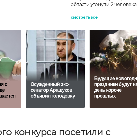
области утонули 2 человека
смотреть все
Будущие новогод
я с
Осужденный экс-
праздники будут н
де
сенатор Арашуков
день короче
чшается
объявил голодовку
прошлых
го конкурса посетили с