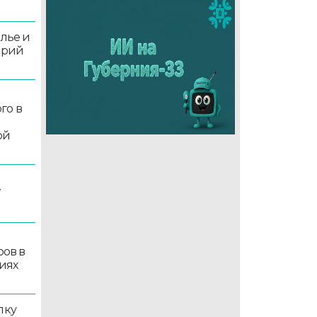
олье и
орий
го в
ой
7
ров в
иях
лку