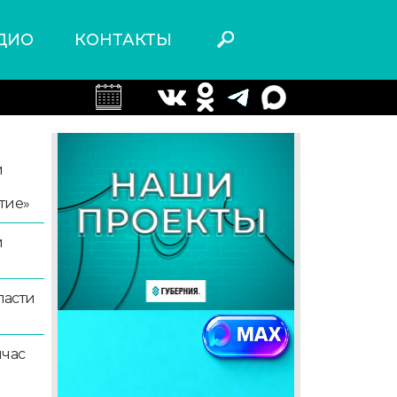
ДИО
КОНТАКТЫ
й
тие»
й
ласти
йчас