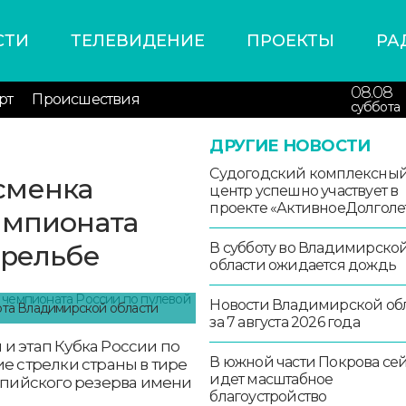
СТИ
ТЕЛЕВИДЕНИЕ
ПРОЕКТЫ
РА
08.08
рт
Происшествия
суббота
ДРУГИЕ НОВОСТИ
Судогодский комплексны
сменка
центр успешно участвует в
проекте «АктивноеДолголе
емпионата
трельбе
В субботу во Владимирско
области ожидается дождь
Новости Владимирской об
рта Владимирской области
за 7 августа 2026 года
и этап Кубка России по
В южной части Покрова се
ие стрелки страны в тире
идет масштабное
пийского резерва имени
благоустройство