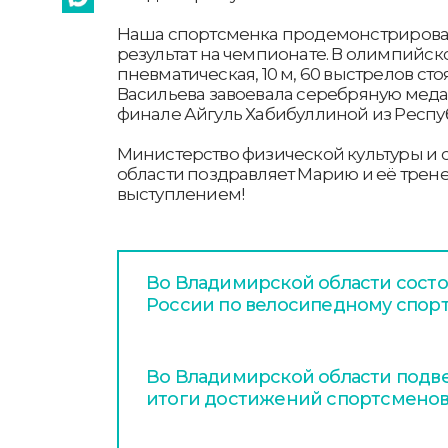
Наша спортсменка продемонстриров
результат на чемпионате. В олимпийс
пневматическая, 10 м, 60 выстрелов ст
Васильева завоевала серебряную медал
финале Айгуль Хабибуллиной из Респуб
Министерство физической культуры и
области поздравляет Марию и её трен
выступлением!
Во Владимирской области сост
России по велосипедному спор
Во Владимирской области подв
итоги достижений спортсменов