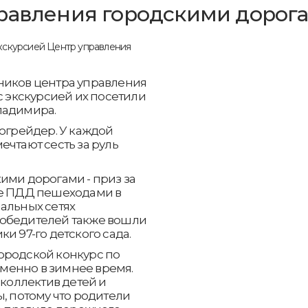
правления городскими дорог
ников центра управления
с экскурсией их посетили
ладимира.
тогрейдер. У каждой
ечтают сесть за руль
ими дорогами - приз за
ие ПДД пешеходами в
альных сетях
победителей также вошли
и 97-го детского сада.
ородской конкурс по
менно в зимнее время.
 коллектив детей и
ы, потому что родители