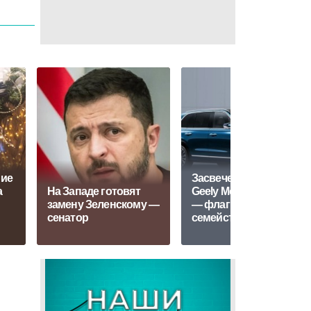
ние
Засвечен кроссовер
а
На Западе готовят
Geely Monjaro Plus
замену Зеленскому —
— флагман
сенатор
семейства