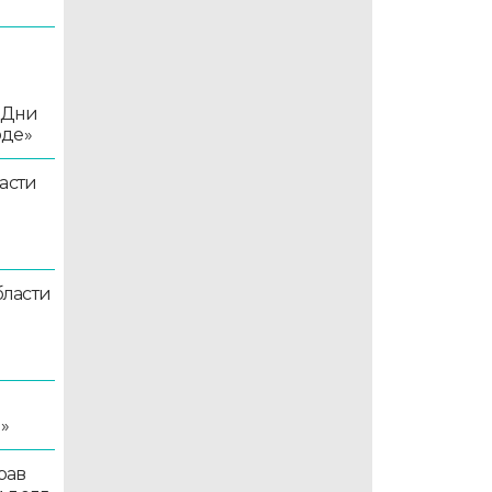
«Дни
оде»
асти
ласти
я
»
рав