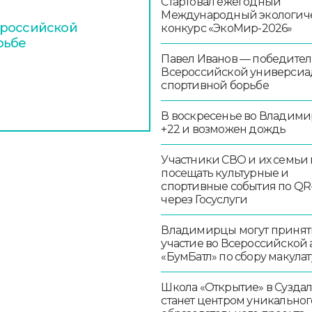
Стартовал ежегодный
Международный экологич
ероссийской
конкурс «ЭкоМир-2026»
рьбе
Павел Иванов — победител
Всероссийской универсиа
спортивной борьбе
В воскресенье во Владими
+22 и возможен дождь
Участники СВО и их семьи 
посещать культурные и
спортивные события по QR
через Госуслуги
Владимирцы могут принят
участие во Всероссийской
«БумБатл» по сбору макула
Школа «Открытие» в Сузда
станет центром уникальног