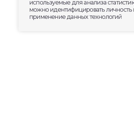
используемые для анализа статисти
можно идентифицировать личность п
применение данных технологий
2024-12-20
11:20
СПОРТ
В ближайшие два часа
домов Владимира
Специалисты компании Т Плюс восста
магистральном трубопроводе на Лыбе