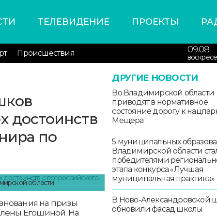
СТИ
ТЕЛЕВИДЕНИЕ
ПРОЕКТЫ
РА
09.08
рт
Происшествия
воскресе
ДРУГИЕ НОВОСТИ
Во Владимирской области
шков
приводят в нормативное
состояние дорогу к нацпар
х достоинств
Мещера
рнира по
5 муниципальных образов
Владимирской области ста
победителями региональн
этапа конкурса «Лучшая
муниципальная практика»
имирской области
В Ново-Александровской 
внования на призы
обновили фасад школы
Елены Егошиной. На