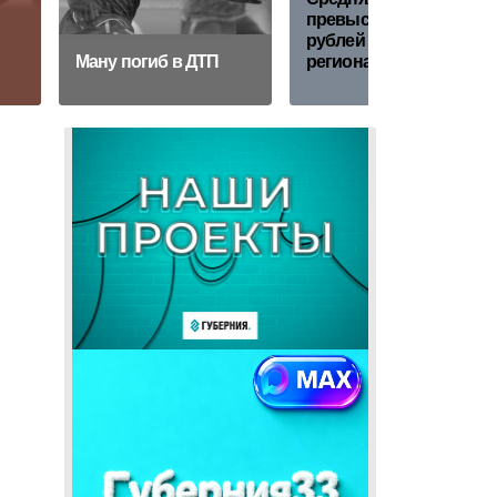
превысила 200 тыс.
рублей в трех
Ману погиб в ДТП
регионах России