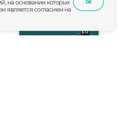
ок
й, на основании которых
м является согласием на
0