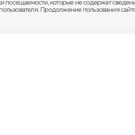
ки посещаемости, которые не содержат сведени
ользователя. Продолжение пользования сайто
 тепло начнут подавать в 70
навливают порыв на
дской магистрали.