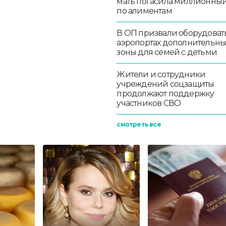
мать погасила миллионный
по алиментам
В ОП призвали оборудоват
аэропортах дополнительн
зоны для семей с детьми
Жители и сотрудники
учреждений соцзащиты
продолжают поддержку
участников СВО
смотреть все