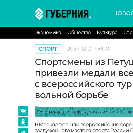
НОВО
Экономика
Общество
Культура
Спо
2024-12-21
08:00
СПОРТ
Спортсмены из Пету
привезли медали все
с всероссийского ту
вольной борьбе
Фото: министерства физкультуры и спорта Влад
В Москве прошли всероссийские соре
заслуженного мастера спорта России 