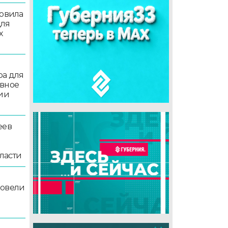
товила
для
х
ра для
ивное
ции
еев
ласти
ровели