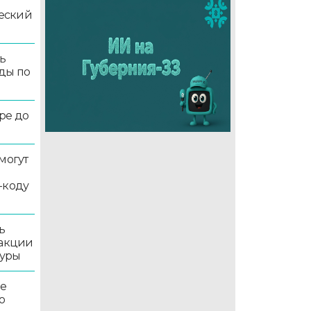
еский
ь
ды по
ре до
могут
-коду
ь
 акции
туры
ле
о