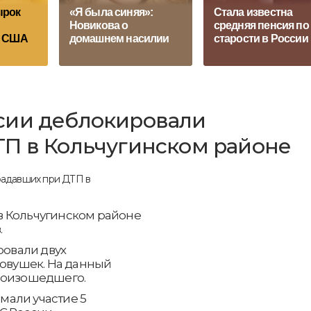
ырок
«Я была синяя»:
Стала известна
Новикова о
средняя пенсия по
в США
домашнем насилии
старости в России
сии деблокировали
ТП в Кольчугинском районе
е в Кольчугинском районе
.
овали двух
ковушек. На данный
роизошедшего.
мали участие 5