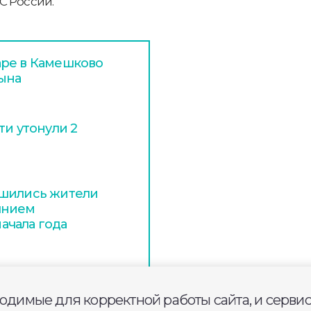
С России.
аре в Камешково
сына
ти утонули 2
ишились жители
янием
ачала года
ходимые для корректной работы сайта, и серви