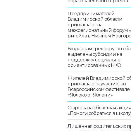
образовательного проекта
Предпринимателей
Владимирской области
приглашают на
межрегиональный форум 
ритейла в Нижнем Новгор
Бюджетам трёх округов обл
выделены субсидии на
поддержку социально
ориентированных НКО
Жителей Владимирской об
приглашают к участию во
Всероссийском фестивале
«Яблоко от Яблони»
Стартовала областная акци
«Помоги собраться в школу!
Лишенная родительских п