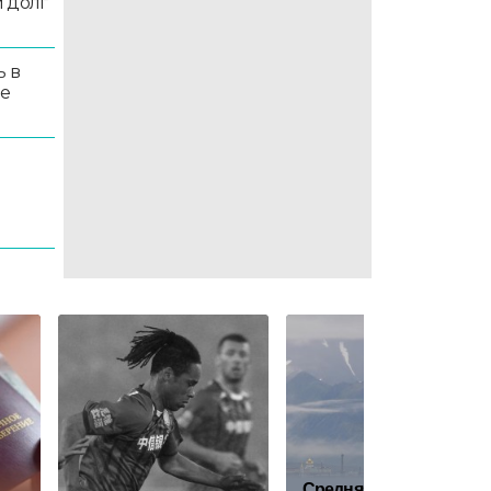
 долг
ь в
ые
Средняя зарплата