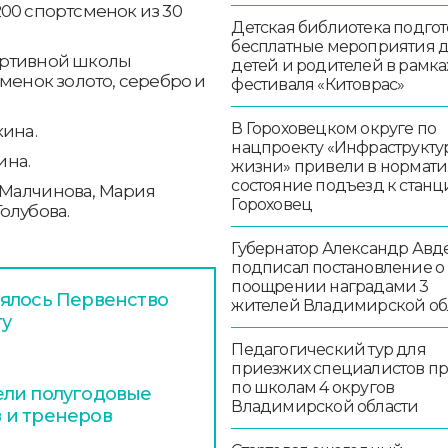
00 спортсменок из 30
Детская библиотека подго
бесплатные мероприятия 
ортивной школы
детей и родителей в рамка
менок золото, серебро и
фестиваля «Китоврас»
В Гороховецком округе по
кина.
нацпроекту «Инфраструкту
ина.
жизни» привели в нормат
состояние подъезд к стан
 Малчинова, Мария
Гороховец
олубова.
Губернатор Александр Авд
подписал постановление о
поощрении наградами 3
оялось Первенство
жителей Владимирской об
ту
Педагогический тур для
приезжих специалистов п
по школам 4 округов
ели полугодовые
Владимирской области
 и тренеров