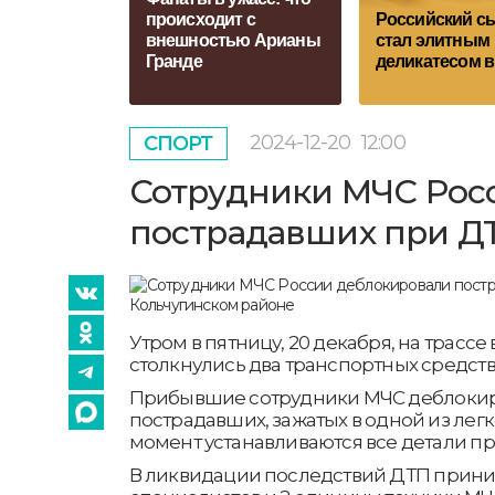
происходит с
Российский с
внешностью Арианы
стал элитным
Гранде
деликатесом 
2024-12-20
12:00
СПОРТ
Сотрудники МЧС Рос
пострадавших при Д
Утром в пятницу, 20 декабря, на трасс
столкнулись два транспортных средств
Прибывшие сотрудники МЧС деблокир
пострадавших, зажатых в одной из лег
момент устанавливаются все детали п
В ликвидации последствий ДТП прини