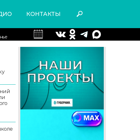
ДИО
КОНТАКТЫ
нье
ку
аний
ли
ого
школе