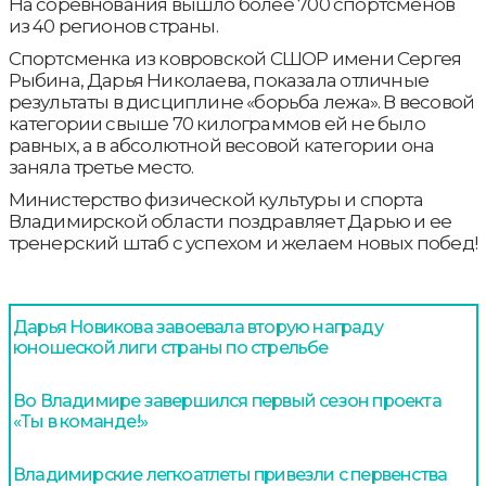
На соревнования вышло более 700 спортсменов
из 40 регионов страны.
Спортсменка из ковровской СШОР имени Сергея
Рыбина, Дарья Николаева, показала отличные
результаты в дисциплине «борьба лежа». В весовой
категории свыше 70 килограммов ей не было
равных, а в абсолютной весовой категории она
заняла третье место.
Министерство физической культуры и спорта
Владимирской области поздравляет Дарью и ее
тренерский штаб с успехом и желаем новых побед!
Дарья Новикова завоевала вторую награду
юношеской лиги страны по стрельбе
Во Владимире завершился первый сезон проекта
«Ты в команде!»
Владимирские легкоатлеты привезли с первенства