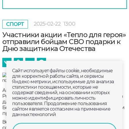
2025-02-22
13:00
СПОРТ
Участники акции «Тепло для героя»
отправили бойцам СВО подарки к
Дню защитника Отечества
Сайт использует файлы cookie, необходимые
для корректной работы сайта, и сервисы
Яндекс-метрики, используемые для анализа
статистики посещаемости, которые не
Акция «Тепло для героя» продолжается. «Единая
содержат сведений, на основании которых
Россия» подготовила очередную партию гумгруза
можно идентифицировать личность
для бойцов СВО. Она особенная, праздничная.
пользователя. Продолжение пользования
Бойцы получат не только необходимые вещи, но и
сайтом является согласием на применение
приятные подарки ко Дню защитника Отечества.
данных технологий
Вещи для гуманитарной миссии «Единая Россия»
собирает постоянно — только отправится одна