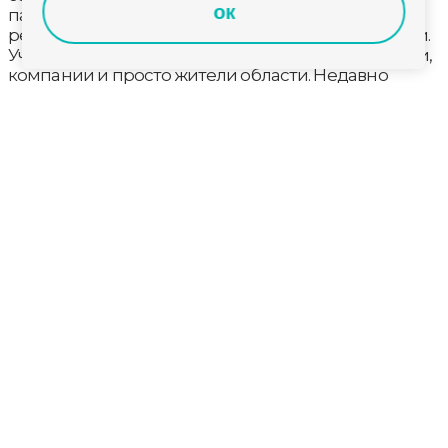
ок
партия, начинается сбор следующей. Кабинеты в
регисполкоме заставлены мешками и коробками.
Участвуют местные отделения, предприниматели,
компании и просто жители области. Недавно
пенсионерка из Владимира принесла шерстяные
носки — недаром акция называется «Тепло для
героя».
Каждый помогает, как и чем может. Включаются
целыми фирмами, организациями.
Часть этой партии гумгруза собрали сотрудники
Социального фонда. Передал ее нам Антон
Курбаков, управляющий ОСФР по Владимирской
области. Сопровождает груз депутат
Законодательного Собрания Владимирской
области Алексей Метелкин.
В Петушках подвели итоги проекта «Архив памяти: от
краеведов к цифровому будущему»