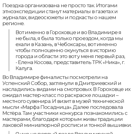
Поездка организована не просто так. Итогами
этноэкспедиции станут материалы в газетах и
журналах, видеосюжеты и подкасты о нашем
регионе.
Вот именно в Гороховце и во Владимире я
не была, я была только проездом, когда мы
ехали в Казань, в Чебоксары, вот именно
чтобы полноценно окунуться в историю
города и области это вот у меня первый раз,
- Елена Косова, представитель ТРК «Ника», г.
Калуга.
Во Владимире финалисты посмотрели на
Успенский Собор, заглянули в Дмитриевский и
насладились видами на смотровых. В Гороховце их
ожидал мастер-класс по раскраске лошадки –
местного сувенира. И визит в музей технической
мысли «Марфа Посадница». Далее последовала
Мстёра. Там участники конкурса познакомились с
мастерами, благодаря которым живы традиции
лаковой миниатюрной росписи и тонкой вышивки.
Я уже не первый раз во Владимирской