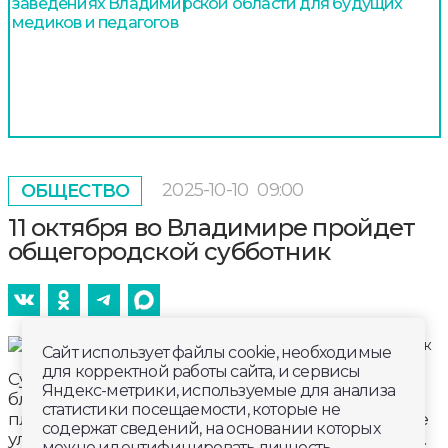
заведениях Владимирской области для будущих
медиков и педагогов
2025-10-10
09:00
ОБЩЕСТВО
11 октября во Владимире пройдет
общегородской субботник
Сайт использует файлы cookie, необходимые
для корректной работы сайта, и сервисы
Субботник проводится в рамках месячника по
Яндекс-метрики, используемые для анализа
благоустройству и санитарной очистке города. В
статистики посещаемости, которые не
планах городских властей - охватить центральные
содержат сведений, на основании которых
улицы, скверы и парки, а также спальные районы.
можно идентифицировать личность