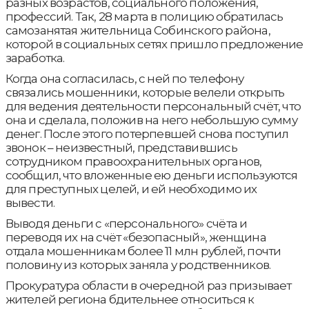
разных возрастов, социального положения,
профессий. Так, 28 марта в полицию обратилась
самозанятая жительница Собинского района,
которой в социальных сетях пришло предложение
заработка.
Когда она согласилась, с ней по телефону
связались мошенники, которые велели открыть
для ведения деятельности персональный счёт, что
она и сделала, положив на него небольшую сумму
денег. После этого потерпевшей снова поступил
звонок – неизвестный, представившись
сотрудником правоохранительных органов,
сообщил, что вложенные ею деньги используются
для преступных целей, и ей необходимо их
вывести.
Выводя деньги с «персонального» счёта и
переводя их на счёт «безопасный», женщина
отдала мошенникам более 11 млн рублей, почти
половину из которых заняла у родственников.
Прокуратура области в очередной раз призывает
жителей региона бдительнее относиться к