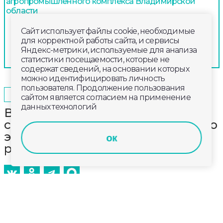
агропромышленного комплекса Владимирской
области
Сайт использует файлы cookie, необходимые
для корректной работы сайта, и сервисы
Яндекс-метрики, используемые для анализа
статистики посещаемости, которые не
содержат сведений, на основании которых
можно идентифицировать личность
пользователя. Продолжение пользования
2025-04-06
14:00
ОБЩЕСТВО
сайтом является согласием на применение
данных технологий
Врачи Областного центра
спецмедпомощи провели сложную
эндоскопическую операцию
ок
ребёнку с травмой колена
15-летний подросток обратился к медикам с