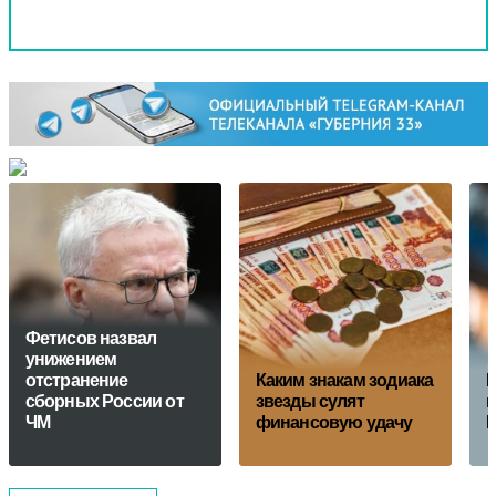
Фетисов назвал
унижением
отстранение
Каким знакам зодиака
Г
сборных России от
звезды сулят
в
ЧМ
финансовую удачу