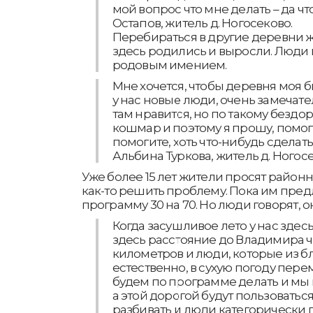
мой вопрос что мне делать – да что
Остапов, житель д. Ногосеково.
Перебираться в другие деревни ж
здесь родились и выросли. Люди 
родовым имением.
Мне хочется, чтобы деревня моя б
у нас новые люди, очень замечате
там нравится, но по такому безд
кошмар и поэтому я прошу, помоги
помогите, хоть что-нибудь сделать,
Альбина Туркова, житель д. Ногосе
Уже более 15 лет жители просят райо
как-то решить проблему. Пока им пред
программу 30 на 70. Но люди говорят, о
Когда засушливое лето у нас здес
здесь расстояние до Владимира 
километров и люди, которые из 
естественно, в сухую погоду пер
будем по программе делать и мы 
а этой дорогой будут пользоваться 
разбивать и люди категорически п