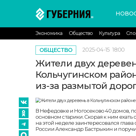
НОВО
Экономика
Общество
Культура
Спо
2025-04-15
18:00
ОБЩЕСТВО
Жители двух деревен
Кольчугинском район
из-за размытой доро
В Нефедовке и Ногосеково 40 домов, 
основном старики. Скорая к ним ехать 
на этой неделе заинтересовался глава
России Александр Бастрыкин и поручи