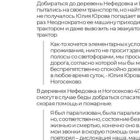
Добираться до деревень Нефедовка и
пытались на своем транспорте, но найти
не получалось. Юлия Юрова попадает в
раз. Неоднократно ее машину приходи
трактором и даже вывозить на эвакуат
трактор.
Как-то хочется элементарных усл
проживания, никто не просит здес
полосы со светофорами, мы проси
дорога, согласно которой мы бы 
беспрепятственно спокойно доез
в любое время суток, - Юлия Юров
Ногосеково.
В деревнях Нефедовка и Ногосеково 40 
смогут в случае беды добраться спаса
скорая помощь и пожарные.
Я был парализован, была парализ
но, соответственно, состояние б
жизнью и смертью, конечно оно в
мои звонки в скорую помощь они о
повторял – дислокация наша, маши