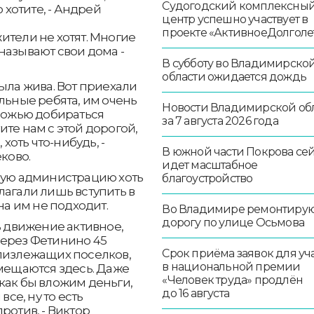
Судогодский комплексны
 хотите, - Андрей
центр успешно участвует в
проекте «АктивноеДолголе
ители не хотят. Многие
называют свои дома -
В субботу во Владимирско
области ожидается дождь
ыла жива. Вот приехали
льные ребята, им очень
Новости Владимирской об
орожью добираться
за 7 августа 2026 года
те нам с этой дорогой,
 хоть что-нибудь, -
В южной части Покрова се
ково.
идет масштабное
нную администрацию хоть
благоустройство
лагали лишь вступить в
на им не подходит.
Во Владимире ремонтиру
дорогу по улице Осьмова
ь движение активное,
через Фетинино 45
Срок приёма заявок для уч
близлежащих поселков,
в национальной премии
емещаются здесь. Даже
«Человек труда» продлён
как бы вложим деньги,
до 16 августа
все, ну то есть
ротив, - Виктор