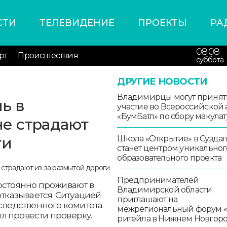
СТИ
ТЕЛЕВИДЕНИЕ
ПРОЕКТЫ
РА
08.08
рт
Происшествия
суббота
ДРУГИЕ НОВОСТИ
Владимирцы могут принят
ь в
участие во Всероссийской
«БумБатл» по сбору макула
е страдают
ги
Школа «Открытие» в Сузда
станет центром уникальног
образовательного проекта
Предпринимателей
постоянно проживают в
Владимирской области
отказывается. Ситуацией
приглашают на
 следственного комитета
межрегиональный форум 
л провести проверку.
ритейла в Нижнем Новгор