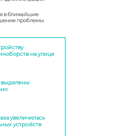
ся в ближайшие
ешение проблемы.
тройству
иноборств на улице
и выделены
ьно
раза увеличилась
ьных устройств