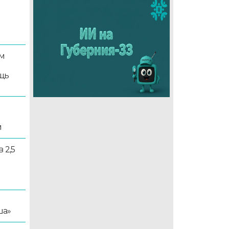
м
щь
и
 2,5
ша»