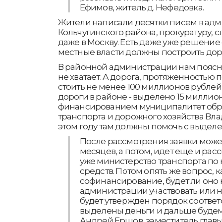
Ефимов, житель д. Нефедовка.
Жители написали десятки писем в ад
Кольчугинского района, прокуратуру, 
даже в Москву. Есть даже уже решение 
местные власти должны построить дорог
В районной администрации нам поясн
не хватает. А дорога, протяженностью п
стоить не менее 100 миллионов рублей, 
дороги в районе - выделено 15 миллио
финансированием муниципалитет обра
транспорта и дорожного хозяйства Вла
этом году там должны помочь с выдел
После рассмотрения заявки может
месяцев, а потом, идет еще и ра
уже министерство транспорта п
средств. Потом опять же вопрос, к
софинансирование, будет ли оно
администрации участвовать или не
будет утверждён порядок соответ
выделены деньги и дальше будем 
Андрей Ершов, заместитель гла