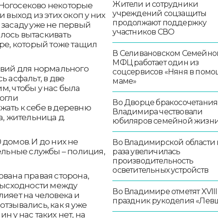
Жители и сотрудники
 Ногосеково некоторые
учреждений соцзащиты
 выход из этих окоп у них
продолжают поддержку
 засаду уже не первый
участников СВО
лось вытаскивать
оре, который тоже тащил
В Селивановском Семейно
МФЦ работает один из
овий для нормального
соцсервисов «Няня в помо
ь асфальт, в две
маме»
м, чтобы у нас была
могли
Во Дворце бракосочетания
жать к себе в деревню
Владимира чествовали
а, жительница д.
юбиляров семейной жизн
домов. И до них не
Во Владимирской области в
тельные службы – полиция,
раза увеличилась
производительность
осветительных устройств
ована правая сторона,
езысходности между
Во Владимире отметят XVIII
лияет на человека и
праздник рукоделия «Лев
тзывались, как я уже
н у нас таких нет, на