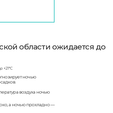
ской области ожидается до
огнозирует ночью
садков.
мпература воздуха ночью
ко, а ночью прохладно —