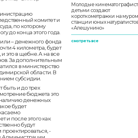
Молодые кинематографист
детьми создают
министрацию
короткометражки на муро
следственный комитет и
станции юных натуралисто
суда, по которому
«Алешунино»
у до конца этого года.
смотреть все
или – денежного фонда
очти 4 километра, будет
и это в щебне. А на все
нов. За дополнительным
тился в министерство
димирской области. В
ением субсидии.
 быть и до трех
ссмотрение бюджета это
о наличию денежных
акое будет
 касаемо
т и после этого как
ственно будут
проектироваться, -
вы Администрации