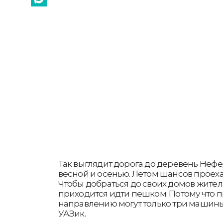
Так выглядит дорога до деревень Нефе
весной и осенью. Летом шансов проехат
Чтобы добраться до своих домов жител
приходится идти пешком. Потому что п
направлению могут только три машины 
УАЗик.