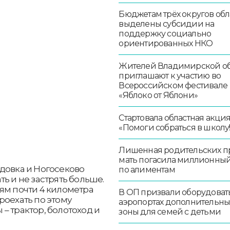
Бюджетам трёх округов обл
выделены субсидии на
поддержку социально
ориентированных НКО
Жителей Владимирской об
приглашают к участию во
Всероссийском фестивале
«Яблоко от Яблони»
Стартовала областная акци
«Помоги собраться в школу!
Лишенная родительских п
мать погасила миллионный
довка и Ногосеково
по алиментам
ь и не застрять больше.
ям почти 4 километра
В ОП призвали оборудоват
роехать по этому
аэропортах дополнительн
– трактор, болотоход и
зоны для семей с детьми