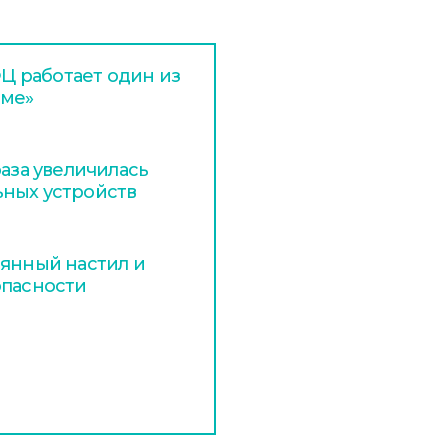
 работает один из
аме»
раза увеличилась
ьных устройств
вянный настил и
опасности