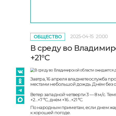
2025-04-15
20:00
ОБЩЕСТВО
В среду во Владимир
+21°С
Завтра, 16 апреля владметеослужба пр
местами небольшой дождь. Днём без о
Ветер западной четверти 3 — 8 м/с. Те
+2…+7 °С, днём +16…+21 °С.
По народным приметам, если днем жар
к хорошей погоде.