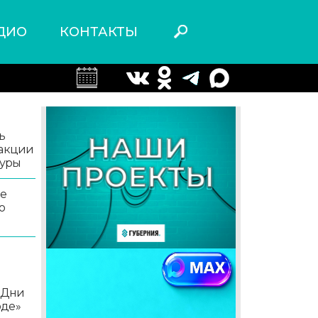
ДИО
КОНТАКТЫ
ь
 акции
туры
ле
о
«Дни
оде»