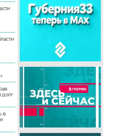
асти
ласти
я
»
рав
 долг
ь в
ые