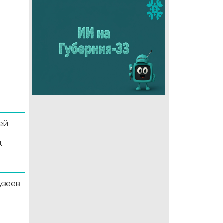
6
ей
д
узеев
в