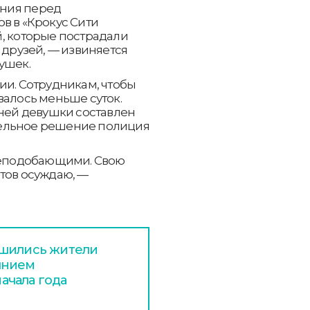
ния перед
в в «Крокус Сити
, которые пострадали
 друзей, — извиняется
вушек.
ии. Сотрудникам, чтобы
валось меньше суток.
ей девушки составлен
тельное решение полиция
 неподобающими. Свою
тов осуждаю, —
ишились жители
янием
ачала года