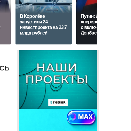
В Королёве
Путин: Ленин
запустили 24
«перерешал» вопрос
х
инвестпроекта на 23,7
о включении
млрд рублей
Донбасса в РСФСР
сь