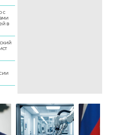
 с
ками
ей в
ский
ист
ссии