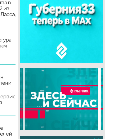
ва в
й из
 Лаоса,
ктура
 км
ен
епени
сервис
я
ра
телей