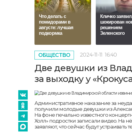
Что делать с
Кличко заявил,
помидорами в
шокирован н
августе: лучшая
решением
подкормка
Зеленского
2024-11-11
16:40
ОБЩЕСТВО
Две девушки из Вла
за выходку у «Крокус
Административное наказание за неуда
получили молодые девушки из Алекса
На фоне печально известного концертн
Холл» подростки записали видео. На н
заявляют, что сейчас будут устраивать т