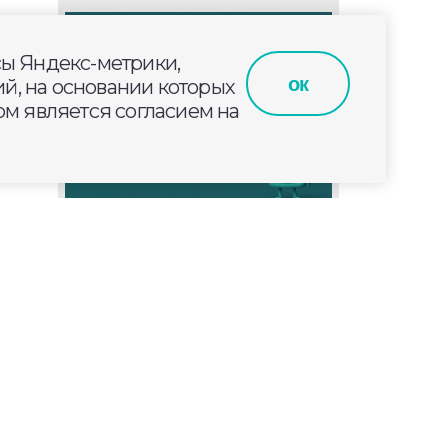
сы Яндекс-метрики,
ок
й, на основании которых
м является согласием на