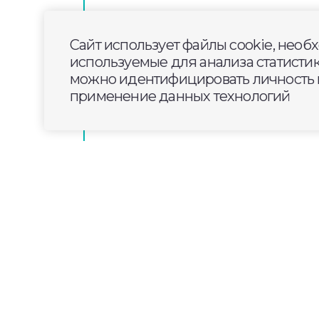
Открытое горение на складе в 
удалось потушить к полуночи
Сайт использует файлы cookie, необ
используемые для анализа статисти
можно идентифицировать личность п
Во Владимире произошел пожа
применение данных технологий
доме на Луначарского
2024-11-11
18:00
ОБЩЕСТВО
Впервые во Владими
девушка-спасатель