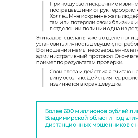
Приношу свои искренние извине
пострадавшими от рук террористо
Холле». Мне искренне жаль людей
там или потеряли своих близких и
в отделении полиции одна из де
Эти кадры сделаны уже в отделе полиц
установить личность девушек, потребо
В отношении мамы несовершеннолетн
административный протокол. Оконча
примет по результатам проверки.
Свои слова и действия я считаю
вину осознаю. Действия террорис
извиняется вторая девушка.
Более 600 миллионов рублей л
Владимирской области под вли
дистанционных мошенников с н