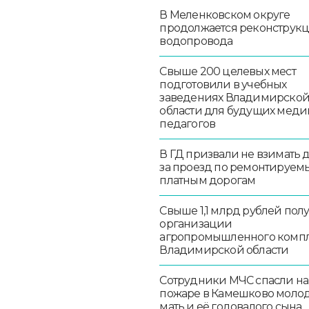
В Меленковском округе
продолжается реконструк
водопровода
Свыше 200 целевых мест
подготовили в учебных
заведениях Владимирско
области для будущих меди
педагогов
В ГД призвали не взимать 
за проезд по ремонтируем
платным дорогам
Свыше 1,1 млрд рублей пол
организации
агропромышленного комп
Владимирской области
Сотрудники МЧС спасли на
пожаре в Камешково моло
мать и её годовалого сына