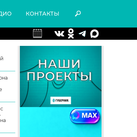
ДИО
КОНТАКТЫ
ой
она
е
 с
ь
 на