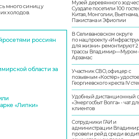
Музей деревянного зодчест
ь много синиц у
Суздале посетили 100 госте
их холодов.
Китая, Монголии, Вьетнама,
Пакистана и Эфиопии
В Селивановском округе
йросетями россиян
по нацпроекту «Инфрастру
для жизни» ремонтируют 2
трассы Владимир—Муром-
Арзамас
мирской области за
Участник СВО, офицер с
позывным «Костёр» удосто
Георгиевского креста IV ст
Удобный дистанционный 
или
«Энергосбыт Волга» - чат дл
арке «Липки»
клиентов
Сотрудники ГАИ и
администрации Владими
провели рейд среди води