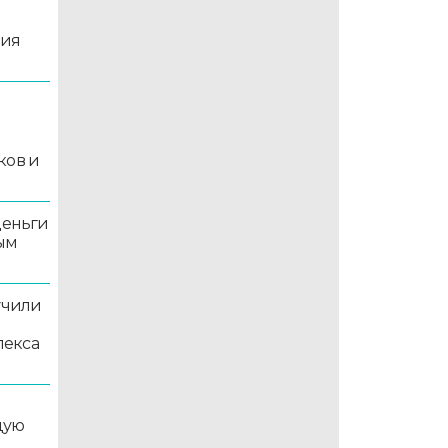
ция
й
ков и
деньги
ым
учили
лекса
дую