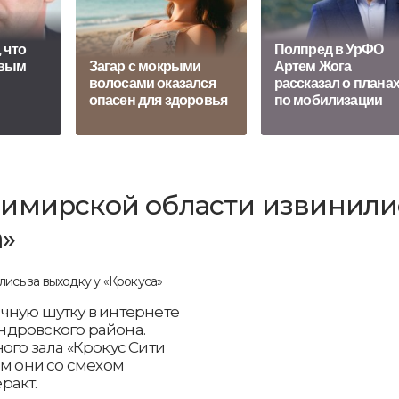
 что
Полпред в УрФО
овым
Загар с мокрыми
Артем Жога
волосами оказался
рассказал о плана
опасен для здоровья
по мобилизации
димирской области извинили
а»
чную шутку в интернете
ндровского района.
ого зала «Крокус Сити
ём они со смехом
еракт.