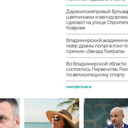
Двухкилометровый бульвар
цветниками и велодорож
сделают на улице Строител
Коврове
Владимирский академиче
театр драмы попал в лонг-л
премии «Звезда Театрала»
Во Владимирской области
состоялось Первенство Ро
по велосипедному спорту
смотреть все