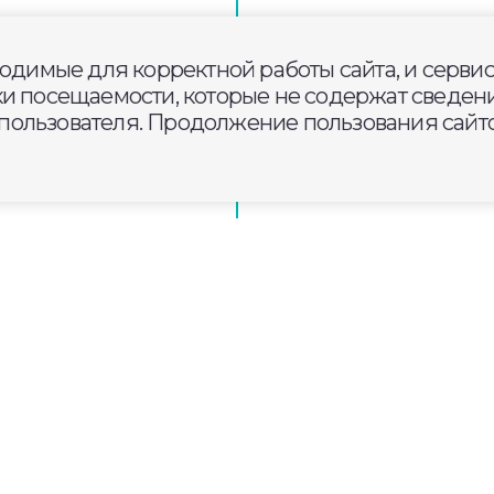
Собинском округе
ходимые для корректной работы сайта, и серви
ки посещаемости, которые не содержат сведени
ользователя. Продолжение пользования сайто
р в заброшенном
рской области появилась