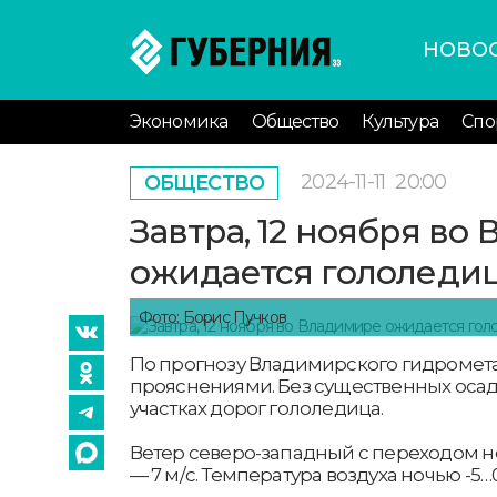
НОВО
Экономика
Общество
Культура
Спо
2024-11-11
20:00
ОБЩЕСТВО
Завтра, 12 ноября во
ожидается гололеди
Фото: Борис Пучков
По прогнозу Владимирского гидромета
прояснениями. Без существенных осад
участках дорог гололедица.
Ветер северо-западный с переходом н
— 7 м/с. Температура воздуха ночью -5…0