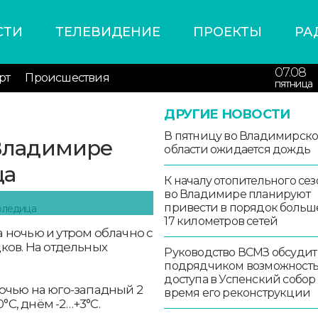
СТИ
ТЕЛЕВИДЕНИЕ
ПРОЕКТЫ
РА
07.08
рт
Происшествия
пятница
ДРУГИЕ НОВОСТИ
В пятницу во Владимирск
 Владимире
области ожидается дождь
ца
К началу отопительного сез
во Владимире планируют
привести в порядок больш
17 километров сетей
 ночью и утром облачно с
ков. На отдельных
Руководство ВСМЗ обсудит
подрядчиком возможност
доступа в Успенский собор
очью на юго-западный 2
время его реконструкции
°С, днём -2…+3°С.