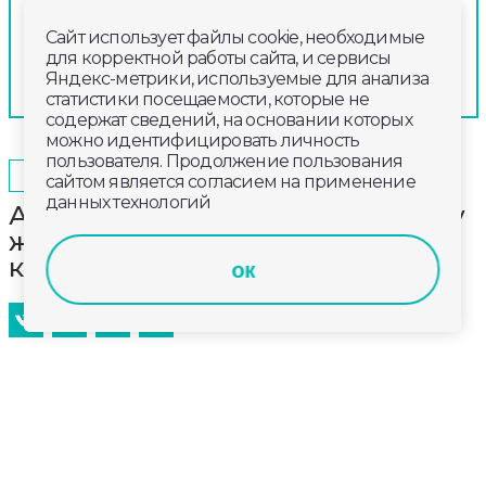
Сайт использует файлы cookie, необходимые
для корректной работы сайта, и сервисы
Яндекс-метрики, используемые для анализа
статистики посещаемости, которые не
содержат сведений, на основании которых
можно идентифицировать личность
пользователя. Продолжение пользования
2025-01-20
17:30
ОБЩЕСТВО
сайтом является согласием на применение
данных технологий
Александр Авдеев подарил юному
жителю Коврова спортивный
комплекс
ок
Продолжается всероссийская акция «Елка
желаний». В этот раз подарки принимает
девятилетний Иван Стрижак.