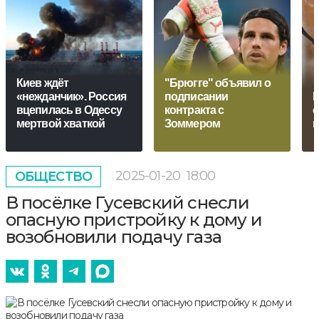
Киев ждёт
"Брюгге" объявил о
«нежданчик». Россия
подписании
М
вцепилась в Одессу
контракта с
с
мертвой хваткой
Зоммером
п
2025-01-20
18:00
ОБЩЕСТВО
В посёлке Гусевский снесли
опасную пристройку к дому и
возобновили подачу газа