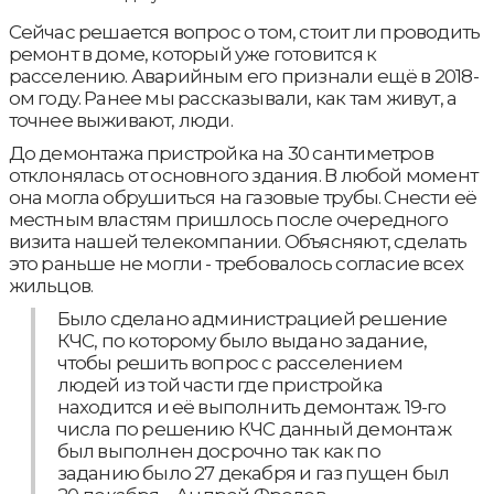
Сейчас решается вопрос о том, стоит ли проводить
ремонт в доме, который уже готовится к
расселению. Аварийным его признали ещё в 2018-
ом году. Ранее мы рассказывали, как там живут, а
точнее выживают, люди.
До демонтажа пристройка на 30 сантиметров
отклонялась от основного здания. В любой момент
она могла обрушиться на газовые трубы. Снести её
местным властям пришлось после очередного
визита нашей телекомпании. Объясняют, сделать
это раньше не могли - требовалось согласие всех
жильцов.
Было сделано администрацией решение
КЧС, по которому было выдано задание,
чтобы решить вопрос с расселением
людей из той части где пристройка
находится и её выполнить демонтаж. 19-го
числа по решению КЧС данный демонтаж
был выполнен досрочно так как по
заданию было 27 декабря и газ пущен был