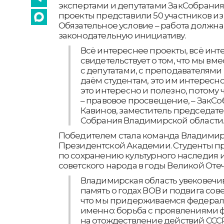
экспертами и депутатами ЗакСобрания. 
проекты представили 50 участников из 
Обязательное условие – работа должн
законодательную инициативу.
Всё интереснее проекты, всё инт
свидетельствует о том, что мы вме
с депутатами, с преподавателями
даём студентам, это им интересно,
это интересно и полезно, потому 
– правовое просвещение, – ЗакСо
Кавинов, заместитель председат
Собрания Владимирской области
Победителем стала команда Владимир
Президентской Академии. Студенты п
по сохранению культурного наследия и
советского народа в годы Великой Оте
Владимирская область увековечив
память о годах ВОВ и подвига сове
что мы придерживаемся федераль
именно: борьба с проявлениями ф
на отождествление действий ССС