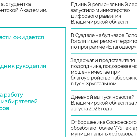
а, студентка
Единый региональный се
нтской Академии.
запустило министерство
цифрового развития
Владимирской области
В Суздале на бульваре Всп
асти ожидается
Гоголя идет ремонт террит
по программе «Благодвор»
Задержали представителя
здник рукоделия
подрядчика, подозреваемо
мошенничестве при
благоустройстве набережн
в Гусь-Хрустальном
а работу
Дневной выпуск новостей
я избирателей
Владимирской области за 
ров
августа 2026 года
От борщевика Сосновского
обработают более 775 гекта
муниципальных образован