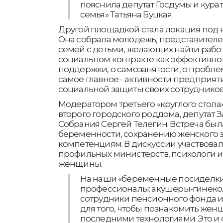
пояснила депутат Госдумы и кура
семья» Татьяна Буцкая.
Другой площадкой стала локация под 
Она собрала молодежь, представителе
семей с детьми, желающих найти работ
социальном контракте как эффективн
поддержки, о самозанятости, о проблем
самое главное - активности предприят
социальной защиты своих сотрудников
Модератором третьего «круглого стола
второго городского роддома, депутат 
Собрания Сергей Телегин. Встреча бы
беременности, сохранению женского 
компетенциям. В дискуссии участвовал
профильных министерств, психологи 
женщины.
На наши «беременные посиделк
профессионалы: акушеры-гинекол
сотрудники пенсионного фонда 
для того, чтобы познакомить же
последними технологиями. Это и 