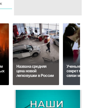
к
им
Названа средняя
Ученые раскрыли
ных
цена новой
секрет мгновенной
легковушки в России
связи между людьми