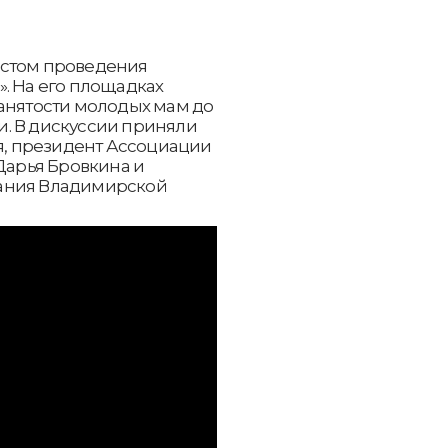
естом проведения
. На его площадках
занятости молодых мам до
. В дискуссии приняли
ая, президент Ассоциации
 Дарья Бровкина и
рания Владимирской