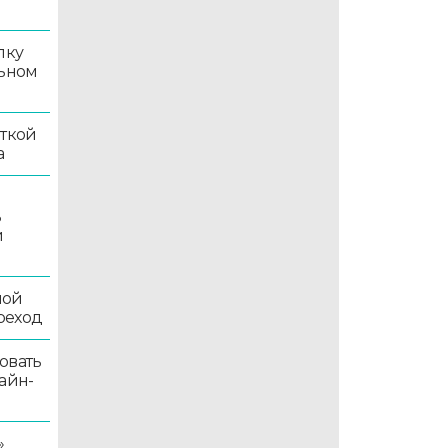
лку
льном
иткой
а
ь
й
ной
реход
овать
айн-
»