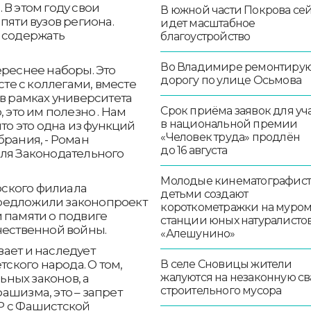
В этом году свои
В южной части Покрова се
пяти вузов региона.
идет масштабное
а содержать
благоустройство
Во Владимире ремонтиру
ереснее наборы. Это
дорогу по улице Осьмова
сте с коллегами, вместе
 в рамках университета
Срок приёма заявок для уч
 это им полезно . Нам
в национальной премии
что это одна из функций
«Человек труда» продлён
брания, - Роман
до 16 августа
еля Законодательного
.
Молодые кинематографист
ского филиала
детьми создают
редложили законопроект
короткометражки на муро
 памяти о подвиге
станции юных натуралисто
чественной войны.
«Алешунино»
ает и наследует
тского народа. О том,
В селе Сновицы жители
жалуются на незаконную св
ных законов, а
строительного мусора
ашизма, это – запрет
Р с Фашистской