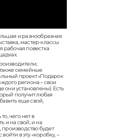
льшая и разнообразная:
ыставка, мастер-классы
 рабочая повестка
щадках.
роизводители,
 также семейные
альный проект «Подарок
каждого региона – свои
е они установлены). Есть
торый получит любая
обавить еще свой,
то, чего нет в
ь и на свой, и на
, производство будет
войти в эту «коробку, –