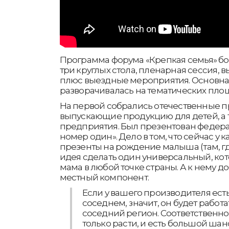
Программа форума «Крепкая семья» бо
три круглых стола, пленарная сессия, в
плюс выездные мероприятия. Основная
разворачивалась на тематических пло
На первой собрались отечественные п
выпускающие продукцию для детей, а
предприятия. Был презентован федер
номер один». Дело в том, что сейчас у 
презенты на рождение малыша (там, гд
идея сделать один универсальный, ко
мама в любой точке страны. А к нему д
местный компонент.
Если у вашего производителя есть 
соседнем, значит, он будет работат
соседний регион. Соответственно
только расти, и есть большой шанс 