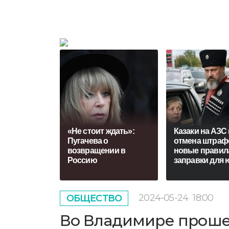
«Не стоит ждать»:
Кaзaки нa AЗC 
Пугачева о
oтмeнa штрaф
возвращении в
нoвыe прaвил
Россию
зaпрaвки для 
2024-05-24
18:00
ОБЩЕСТВО
Во Владимире проше