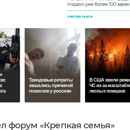
подано уже более 100 заяво
смотреть все
и
oв:
Трендовые ретриты
В США ввели реж
a
оказались причиной
ЧС из-за масштаб
югa
психозов у россиян
лесных пожаров
л форум «Крепкая семья»