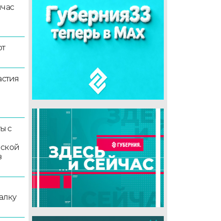
йчас
ют
астия
ы с
мской
в
алку