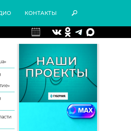
ДИО
КОНТАКТЫ
ша»
й
тие»
й
ласти