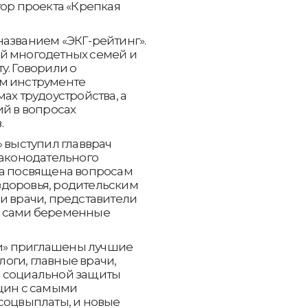
тор проекта «Крепкая
названием «ЭКГ-рейтинг».
й многодетных семей и
у. Говорили о
ом инструменте
ах трудоустройства, а
ий в вопросах
.
» выступил главврач
Законодательного
ла посвящена вопросам
здоровья, родительским
и врачи, представители
и сами беременные
и» приглашены лучшие
оги, главные врачи,
и социальной защиты
нщин с самыми
соцвыплаты, и новые