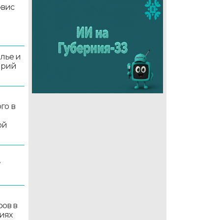
рвис
олье и
орий
го в
ой
7
ров в
иях