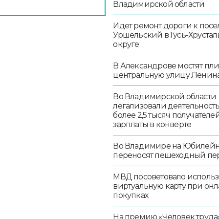
Владимирской области
Идет ремонт дороги к посе
Уршельский в Гусь-Хруста
округе
В Александрове мостят пл
центральную улицу Ленин
Во Владимирской области
легализовали деятельност
более 2,5 тысяч получателе
зарплаты в конверте
Во Владимире на Юбилей
переносят пешеходный пе
МВД посоветовало использ
виртуальную карту при онл
покупках
На премию «Человек труда