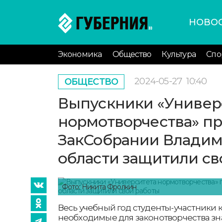
НОВО
Экономика
Общество
Культура
Спо
2024-05-27
10:40
ОБЩЕСТВО
Выпускники «Универ
нормотворчества» п
ЗакСобрании Влади
области защитили св
Фото: Никита Фролкин
Весь учебный год студенты-участники 
необходимые для законотворчества зн