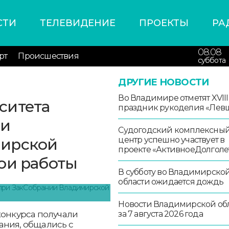
СТИ
ТЕЛЕВИДЕНИЕ
ПРОЕКТЫ
РА
08.08
рт
Происшествия
суббота
ДРУГИЕ НОВОСТИ
Во Владимире отметят XVIII
ситета
праздник рукоделия «Лев
ри
Судогодский комплексны
мирской
центр успешно участвует в
проекте «АктивноеДолголе
ои работы
В субботу во Владимирско
области ожидается дождь
Новости Владимирской об
конкурса получали
за 7 августа 2026 года
ания, общались с