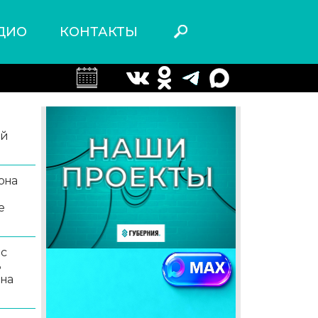
ДИО
КОНТАКТЫ
ой
она
е
 с
ь
 на