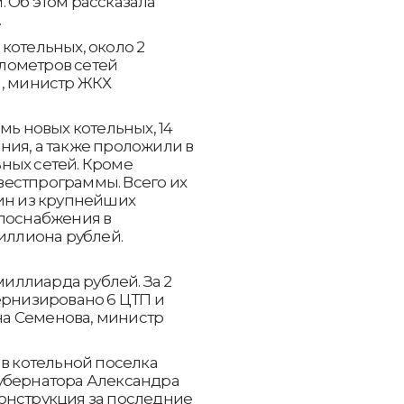
 Об этом рассказала
.
котельных, около 2
илометров сетей
а, министр ЖКХ
мь новых котельных, 14
ния, а также проложили в
ных сетей. Кроме
естпрограммы. Всего их
дин из крупнейших
плоснабжения в
миллиона рублей.
ллиарда рублей. За 2
ернизировано 6 ЦТП и
ена Семенова, министр
 в котельной поселка
убернатора Александра
онструкция за последние