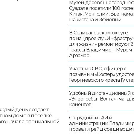
Музей деревянного зодчест
Суздале посетили 100 госте
Китая, Монголии, Вьетнама,
Пакистана и Эфиопии
В Селивановском округе
по нацпроекту «Инфрастру
для жизни» ремонтируют 2
трассы Владимир—Муром-
Арзамас
Участник СВО, офицер с
позывным «Костёр» удосто
Георгиевского креста IV ст
Удобный дистанционный 
«Энергосбыт Волга» - чат дл
клиентов
каждый день создает
стном доме в поселке
Сотрудники ГАИ и
ого начала специальной
администрации Владими
провели рейд среди води