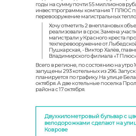
годы на сумму почти 55 миллионов рубл
инвестпрограммы компания Т ПЛЮС п
перевооружение магистральных тепло
Хочу отметить 2 внеплановых объе
реализовали в срок. Замена учас
магистрали у Красного креста про
техперевооружение от Лыбедской
Пушкарская, - Виктор Халёв, гла
Владимирского филиала «Т Плюс»
Всего в регионе, по состоянию на утро 1
запущены 293 котельных из 296. Запуск
планируется по графику. На улице Белая
октября. А две котельные поселка Про
района с 17 октября.
Двухкилометровый бульвар с цв
велодорожками сделают на улиц
Коврове