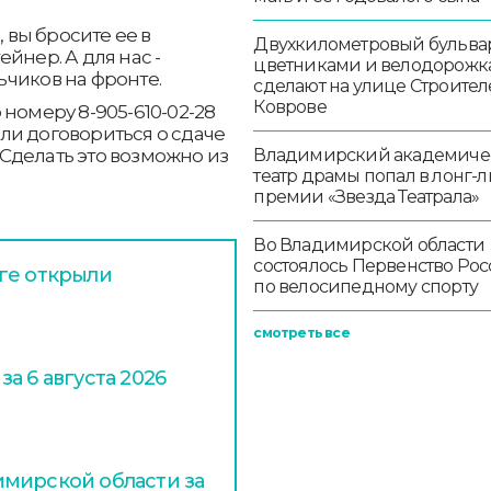
, вы бросите ее в
Двухкилометровый бульвар
йнер. А для нас -
цветниками и велодорож
ьчиков на фронте.
сделают на улице Строител
Коврове
номеру 8-905-610-02-28
ли договориться о сдаче
Сделать это возможно из
Владимирский академиче
театр драмы попал в лонг-л
премии «Звезда Театрала»
Во Владимирской области
состоялось Первенство Ро
ге открыли
по велосипедному спорту
смотреть все
а 6 августа 2026
мирской области за