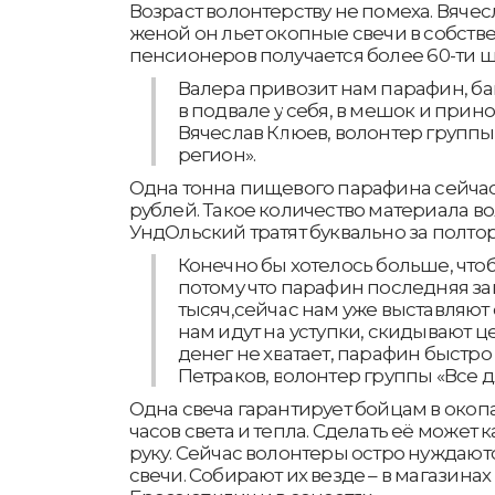
Возраст волонтерству не помеха. Вячес
женой он льет окопные свечи в собстве
пенсионеров получается более 60-ти ш
Валера привозит нам парафин, бан
в подвале у себя, в мешок и принош
Вячеслав Клюев, волонтер группы 
регион».
Одна тонна пищевого парафина сейчас 
рублей. Такое количество материала в
УндОльский тратят буквально за полто
Конечно бы хотелось больше, что
потому что парафин последняя зак
тысяч,сейчас нам уже выставляют с
нам идут на уступки, скидывают ц
денег не хватает, парафин быстро
Петраков, волонтер группы «Все д
Одна свеча гарантирует бойцам в окоп
часов света и тепла. Сделать её может 
руку. Сейчас волонтеры остро нуждаютс
свечи. Собирают их везде – в магазинах