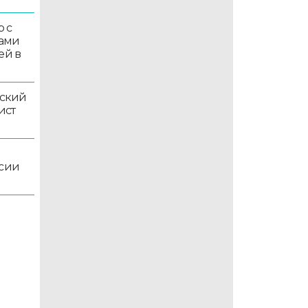
 с
ками
ей в
ский
ист
ссии