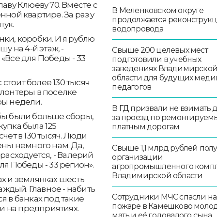
лаву Клюеву 70. Вместе с
В Меленковском округе
нной квартире. За раз у
продолжается реконструк
тук.
водопровода
ки, коробки. И я рублю
у на 4-й этаж, -
Свыше 200 целевых мест
«Все для Победы - 33
подготовили в учебных
заведениях Владимирско
области для будущих меди
стоит более 130 тысяч
педагогов
олонтеры в поселке
ры недели.
В ГД призвали не взимать 
бы были больше сборы,
за проезд по ремонтируем
упка была 125
платным дорогам
чет в 130 тысяч. Люди
ены немного нам. Да,
Свыше 1,1 млрд рублей пол
 расходуется, - Валерий
организации
ля Победы - 33 регион».
агропромышленного комп
Владимирской области
ах и землянках шесть
каждый. Главное - набить
Сотрудники МЧС спасли на
я в банках под такие
пожаре в Камешково моло
 и на предприятиях.
мать и её годовалого сына