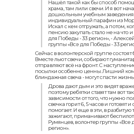
Нашёл такой как бы способ помощ
храма, там лили свечи. И я вот на
дошкольным учебным заведениям,
индивидуальный парафин из Морд
Искал с кем отгружать, а потом, ко
пенсию закупать стало не на что и
для Победы - 33 регион», - Алекс
группы «Все для Победы - 33 регио
Сейчас в волонтерской группе состоят б
Вместе льют свечи, собирают гуманит
отправляют всё на фронт. С наступлени
посылки особенно ценны. Лишний ком
блиндажная свеча - могут спасти жизнь
Дрова дают дым и это видят враж
поэтому ребятки ставят там вот так в
зависимости от того, что нужно по
свечка горит 6, 5 часов и готовят 
помогает. И еще в эти, в разбитую 
зажигают, приманивают беспилотн
Румянцев, волонтер группы «Все д
регион».