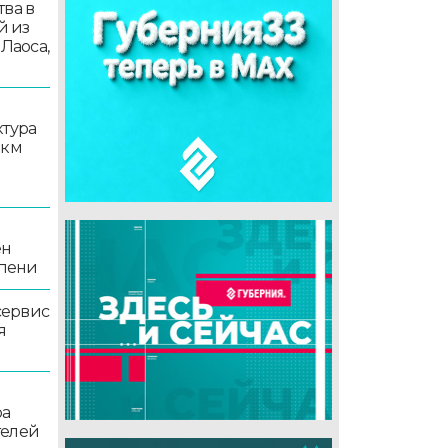
ва в
й из
 Лаоса,
ктура
 км
ен
епени
сервис
я
ра
телей