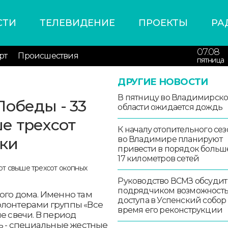
СТИ
ТЕЛЕВИДЕНИЕ
ПРОЕКТЫ
РА
07.08
рт
Происшествия
пятница
ДРУГИЕ НОВОСТИ
В пятницу во Владимирск
Победы - 33
области ожидается дождь
е трехсот
К началу отопительного сез
тки
во Владимире планируют
привести в порядок больш
17 километров сетей
Руководство ВСМЗ обсудит
подрядчиком возможност
ого дома. Именно там
доступа в Успенский собор
олонтерами группы «Все
время его реконструкции
е свечи. В период
щь - специальные жестные