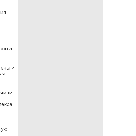
ция
й
ков и
деньги
ым
учили
лекса
дую