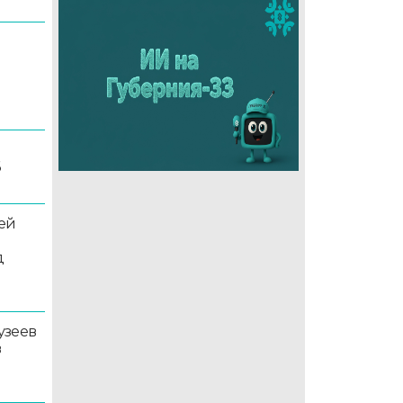
6
ей
д
узеев
в