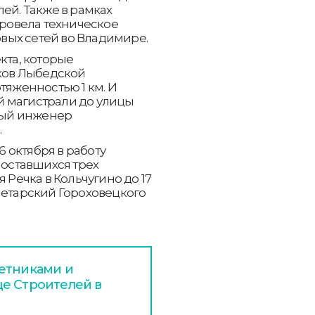
ей. Также в рамках
ровела техническое
вых сетей во Владимире.
кта, которые
тков Лыбедской
тяженностью 1 км. И
 магистрали до улицы
вный инженер
.
6 октября в работу
 оставшихся трех
 Речка в Кольчугино до 17
летарский Гороховецкого
етниками и
е Строителей в