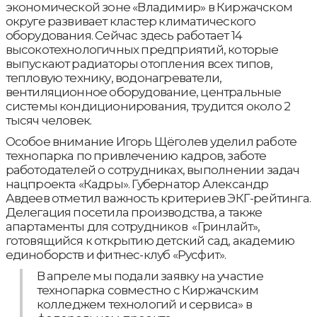
экономической зоне «Владимир» в Киржачском
округе развивает кластер климатического
оборудования. Сейчас здесь работает 14
высокотехнологичных предприятий, которые
выпускают радиаторы отопления всех типов,
тепловую технику, водонагреватели,
вентиляционное оборудование, центральные
системы кондиционирования, трудится около 2
тысяч человек.
Особое внимание Игорь Щёголев уделил работе
технопарка по привлечению кадров, заботе
работодателей о сотрудниках, выполнении задач
нацпроекта «Кадры». Губернатор Александр
Авдеев отметил важность критериев ЭКГ-рейтинга.
Делегация посетила производства, а также
апартаменты для сотрудников «Гринлайт»,
готовящийся к открытию детский сад, академию
единоборств и фитнес-клуб «Русфит».
В апреле мы подали заявку на участие
технопарка совместно с Киржачским
колледжем технологий и сервиса» в