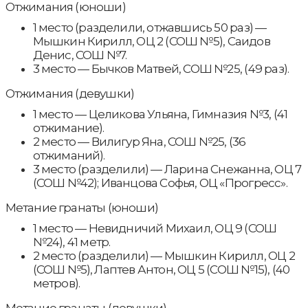
Отжимания (юноши)
1 место (разделили, отжавшись 50 раз) —
Мышкин Кирилл, ОЦ 2 (СОШ №5), Саидов
Денис, СОШ №7.
3 место — Бычков Матвей, СОШ №25, (49 раз).
Отжимания (девушки)
1 место — Целикова Ульяна, Гимназия №3, (41
отжимание).
2 место — Вилигур Яна, СОШ №25, (36
отжиманий).
3 место (разделили) — Ларина Снежанна, ОЦ 7
(СОШ №42); Иванцова Софья, ОЦ «Прогресс».
Метание гранаты (юноши)
1 место — Невидничий Михаил, ОЦ 9 (СОШ
№24), 41 метр.
2 место (разделили) — Мышкин Кирилл, ОЦ 2
(СОШ №5), Лаптев Антон, ОЦ 5 (СОШ №15), (40
метров).
Метание гранаты (девушки)