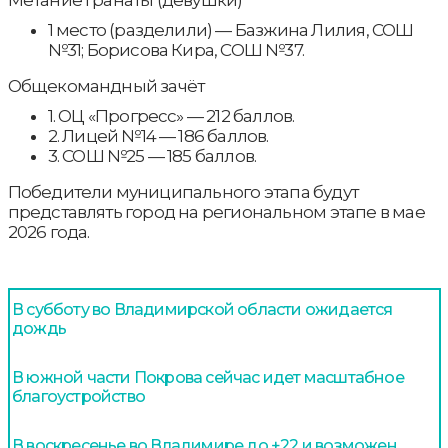
1 место (разделили) — Базжина Лилия, СОШ
№31; Борисова Кира, СОШ №37.
Общекомандный зачёт
1. ОЦ «Прогресс» — 212 баллов.
2. Лицей №14 — 186 баллов.
3. СОШ №25 — 185 баллов.
Победители муниципального этапа будут
представлять город на региональном этапе в мае
2026 года.
В субботу во Владимирской области ожидается
дождь
В южной части Покрова сейчас идет масштабное
благоустройство
В воскресенье во Владимире до +22 и возможен