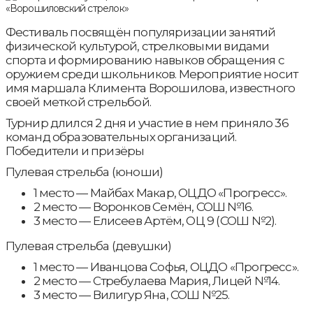
Фестиваль посвящён популяризации занятий
физической культурой, стрелковыми видами
спорта и формированию навыков обращения с
оружием среди школьников. Мероприятие носит
имя маршала Климента Ворошилова, известного
своей меткой стрельбой.
Турнир длился 2 дня и участие в нем приняло 36
команд образовательных организаций.
Победители и призёры
Пулевая стрельба (юноши)
1 место — Майбах Макар, ОЦДО «Прогресс».
2 место — Воронков Семён, СОШ №16.
3 место — Елисеев Артём, ОЦ 9 (СОШ №2).
Пулевая стрельба (девушки)
1 место — Иванцова Софья, ОЦДО «Прогресс».
2 место — Стребулаева Мария, Лицей №14.
3 место — Вилигур Яна, СОШ №25.