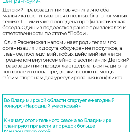
центра «Круиз»
.
Детский правозащитник выяснила, что оба
мальчика воспитываются в полных благополучных
семьях. С ними уже проведена профилактическая
беседа. Один из подростков ранее привлекался к
ответственности по статье "Побои".
Юлия Раснянская напоминает родителям, что
организация их досуга, обсуждение поступков, а
главное, последствий любых действий является
предметом внутрисемейного воспитания. Детский
правозащитник продолжает держать ситуацию на
контроле и готова предложить свою помощь
обеим сторонам для урегулирования конфликта.
Во Владимирской области стартует ежегодный
конкурс «Народный участковый»
К началу отопительного сезона во Владимире
планируют привести в порядок больше
17 километров сетей