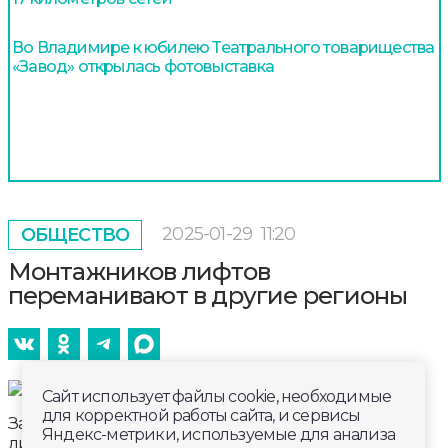
Во Владимире к юбилею Театрального товарищества
«Завод» открылась фотовыставка
2025-01-29
11:20
ОБЩЕСТВО
Монтажников лифтов
переманивают в другие регионы
Сайт использует файлы cookie, необходимые
для корректной работы сайта, и сервисы
За год во Владимирской области заменили 403
Яндекс-метрики, используемые для анализа
лифта в 155 многоквартирных домах. План был