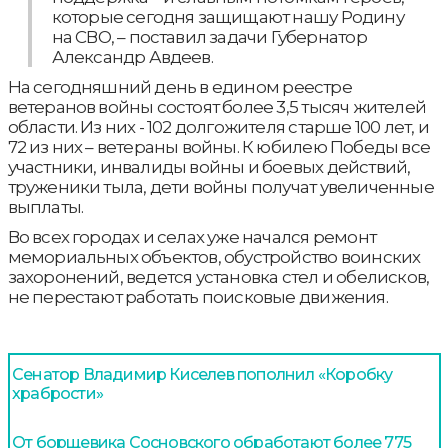
которые сегодня защищают нашу Родину
на СВО, – поставил задачи Губернатор
Александр Авдеев.
На сегодняшний день в едином реестре
ветеранов войны состоят более 3,5 тысяч жителей
области. Из них - 102 долгожителя старше 100 лет, и
72 из них – ветераны войны. К юбилею Победы все
участники, инвалиды войны и боевых действий,
труженики тыла, дети войны получат увеличенные
выплаты.
Во всех городах и селах уже начался ремонт
мемориальных объектов, обустройство воинских
захоронений, ведется установка стел и обелисков,
не перестают работать поисковые движения.
Сенатор Владимир Киселев пополнил «Коробку
храбрости»
От борщевика Сосновского обработают более 775