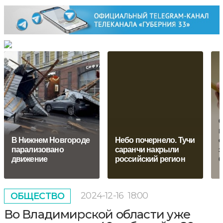
С
п
В Нижнем Новгороде
Небо почернело. Тучи
о
парализовано
саранчи накрыли
з
движение
российский регион
б
2024-12-16
18:00
ОБЩЕСТВО
Во Владимирской области уже