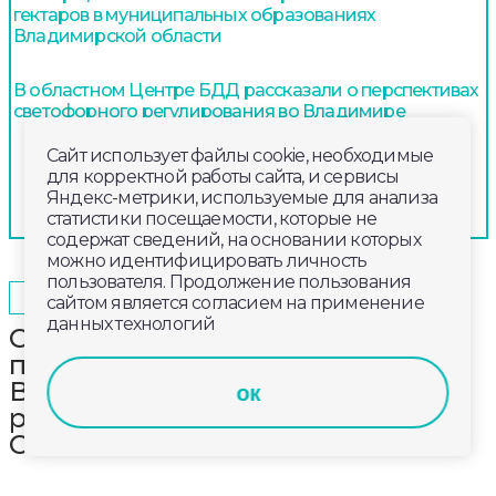
гектаров в муниципальных образованиях
Владимирской области
В областном Центре БДД рассказали о перспективах
светофорного регулирования во Владимире
Сайт использует файлы cookie, необходимые
для корректной работы сайта, и сервисы
Яндекс-метрики, используемые для анализа
статистики посещаемости, которые не
содержат сведений, на основании которых
можно идентифицировать личность
пользователя. Продолжение пользования
2024-12-17
12:00
ОБЩЕСТВО
сайтом является согласием на применение
данных технологий
Свыше 20 тысяч предложений
поступило в администрацию
Владимира по вопросу
ок
реконструкции аэродрома
Семязино