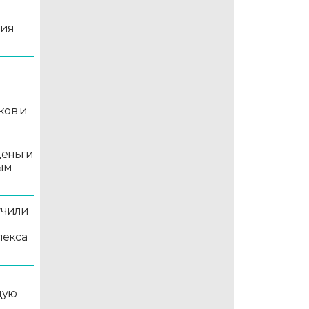
ция
й
ков и
деньги
ым
учили
лекса
дую