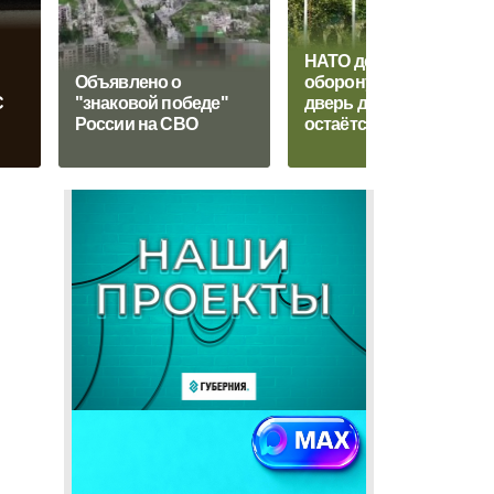
НАТО держит
Объявлено о
оборону: почему
С
"знаковой победе"
дверь для ОДКБ
России на СВО
остаётся закрытой