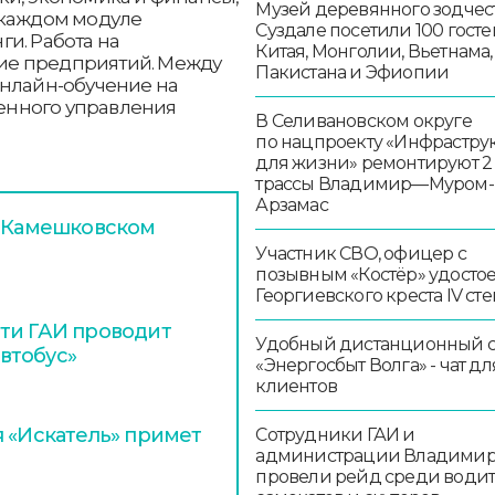
Музей деревянного зодчест
 каждом модуле
Суздале посетили 100 госте
и. Работа на
Китая, Монголии, Вьетнама,
ие предприятий. Между
Пакистана и Эфиопии
онлайн-обучение на
енного управления
В Селивановском округе
по нацпроекту «Инфрастру
для жизни» ремонтируют 2
трассы Владимир—Муром-
Арзамас
в Камешковском
Участник СВО, офицер с
позывным «Костёр» удосто
Георгиевского креста IV ст
ти ГАИ проводит
Удобный дистанционный 
втобус»
«Энергосбыт Волга» - чат дл
клиентов
я «Искатель» примет
Сотрудники ГАИ и
администрации Владими
провели рейд среди води