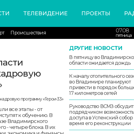
СТИ
ТЕЛЕВИДЕНИЕ
ПРОЕКТЫ
РА
07.08
рт
Происшествия
пятница
ДРУГИЕ НОВОСТИ
В пятницу во Владимирск
ласти
области ожидается дождь
кадровую
К началу отопительного сез
»
во Владимире планируют
привести в порядок больш
17 километров сетей
Руководство ВСМЗ обсудит
и все этапы - от
подрядчиком возможност
ступят к обучению. В
доступа в Успенский собор
базе Владимирского
время его реконструкции
 - четыре блока. В их
ки, экономика и финансы,