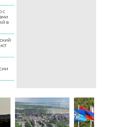
 с
ками
ей в
ский
ист
ссии