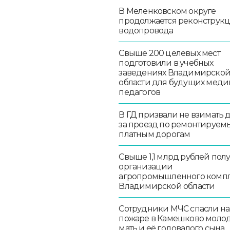
В Меленковском округе
продолжается реконструк
водопровода
Свыше 200 целевых мест
подготовили в учебных
заведениях Владимирско
области для будущих меди
педагогов
В ГД призвали не взимать 
за проезд по ремонтируем
платным дорогам
Свыше 1,1 млрд рублей пол
организации
агропромышленного комп
Владимирской области
Сотрудники МЧС спасли на
пожаре в Камешково моло
мать и её годовалого сына