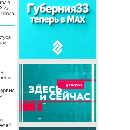
ва в
й из
 Лаоса,
ктура
 км
ен
епени
сервис
я
ра
телей