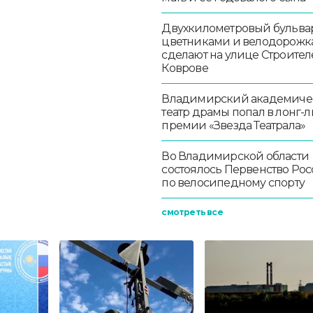
Двухкилометровый бульвар
цветниками и велодорож
сделают на улице Строител
Коврове
Владимирский академиче
театр драмы попал в лонг-л
премии «Звезда Театрала»
Во Владимирской области
состоялось Первенство Ро
по велосипедному спорту
смотреть все