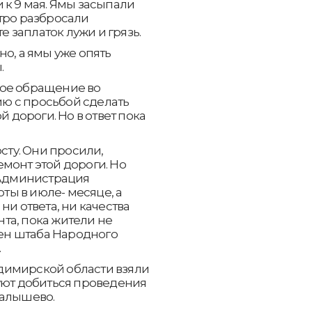
 к 9 мая. Ямы засыпали
тро разбросали
 заплаток лужи и грязь.
о, а ямы уже опять
.
ное обращение во
ю с просьбой сделать
дороги. Но в ответ пока
осту. Они просили,
монт этой дороги. Но
 Администрация
оты в июле- месяце, а
ни ответа, ни качества
та, пока жители не
лен штаба Народного
.
димирской области взяли
уют добиться проведения
Малышево.