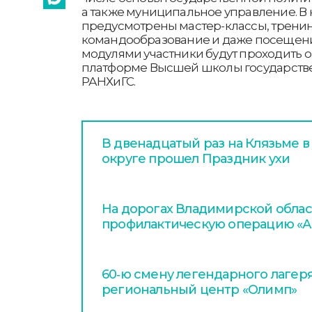
а также муниципальное управление. В
предусмотрены мастер-классы, тренинг
командообразование и даже посещен
модулями участники будут проходить 
платформе Высшей школы государств
РАНХиГС.
В двенадцатый раз на Клязьме 
округе прошел Праздник ухи
На дорогах Владимирской облас
профилактическую операцию «А
60‑ю смену легендарного лагер
региональный центр «Олимп»