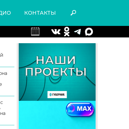
ДИО
КОНТАКТЫ
ой
она
е
 с
ь
 на