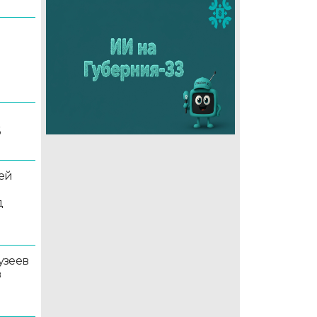
6
ей
д
узеев
в