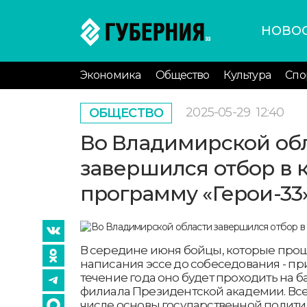
НОВО
Экономика
Общество
Культура
Спо
2025-05-29
12:40
ОБЩЕСТВО
Во Владимирской об
завершился отбор в 
программу «Герои-33
В середине июня бойцы, которые прошл
написания эссе до собеседования - при
течение года оно будет проходить на 
филиала Президентской академии. Всего
числе основы государственной полити