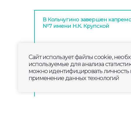
В Кольчугино завершен капрем
№7 имени Н.К. Крупской
Дневной выпуск новостей Влади
4 августа 2026 года
Сайт использует файлы cookie, необ
используемые для анализа статисти
можно идентифицировать личность п
Центр компетенций в сфере де
применение данных технологий
во Владимирской области