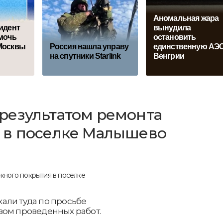
Аномальная жара
идент
вынудила
мочь
остановить
Москвы
Россия нашла управу
единственную АЭ
на спутники Starlink
Венгрии
результатом ремонта
 в поселке Малышево
али туда по просьбе
вом проведенных работ.