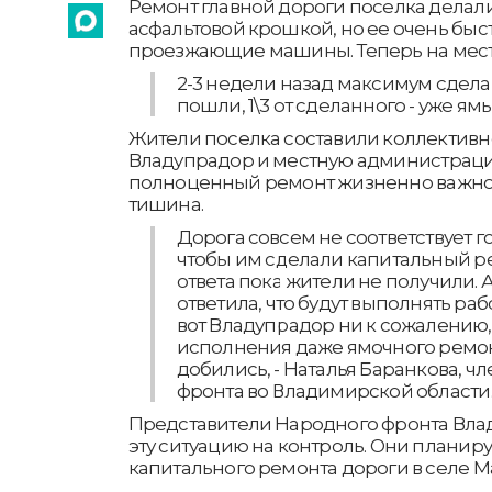
Ремонт главной дороги поселка делали
асфальтовой крошкой, но ее очень быс
проезжающие машины. Теперь на месте
2-3 недели назад максимум сделан
пошли, 1\3 от сделанного - уже ямы
Жители поселка составили коллектив
Владупрадор и местную администраци
полноценный ремонт жизненно важной 
тишина.
Дорога совсем не соответствует г
чтобы им сделали капитальный ре
ответа пока жители не получили.
ответила, что будут выполнять раб
вот Владупрадор ни к сожалению, 
исполнения даже ямочного ремон
добились, - Наталья Баранкова, ч
фронта во Владимирской области
Представители Народного фронта Вла
эту ситуацию на контроль. Они планир
капитального ремонта дороги в селе 