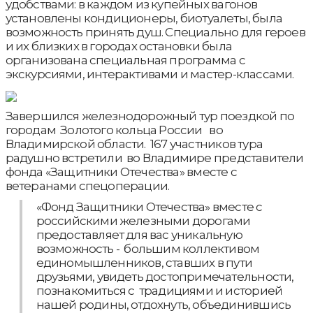
удобствами: в каждом из купейных вагонов
установлены кондиционеры, биотуалеты, была
возможность принять душ. Специально для героев
и их близких в городах остановки была
организована специальная программа с
экскурсиями, интерактивами и мастер-классами.
Завершился железнодорожный тур поездкой по
городам Золотого кольца России во
Владимирской области. 167 участников тура
радушно встретили во Владимире представители
фонда «Защитники Отечества» вместе с
ветеранами спецоперации.
«Фонд Защитники Отечества» вместе с
российскими железными дорогами
предоставляет для вас уникальную
возможность - большим коллективом
единомышленников, ставших в пути
друзьями, увидеть достопримечательности,
познакомиться с традициями и историей
нашей родины, отдохнуть, объединившись