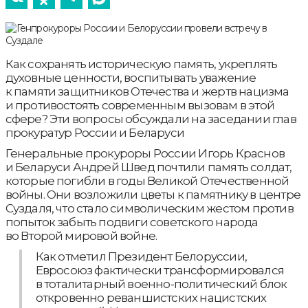
Как сохранять историческую память, укреплять
духовные ценности, воспитывать уважение
к памяти защитников Отечества и жертв нацизма
и противостоять современным вызовам в этой
сфере? Эти вопросы обсуждали на заседании глав
прокуратур России и Беларуси
Генеральные прокуроры России Игорь Краснов
и Беларуси Андрей Швед почтили память солдат,
которые погибли в годы Великой Отечественной
войны. Они возложили цветы к памятнику в центре
Суздаля, что стало символическим жестом против
попыток забыть подвиги советского народа
во Второй мировой войне.
Как отметил Президент Белоруссии,
Евросоюз фактически трансформировался
в тоталитарный военно-политический блок
откровенно реваншистских нацистских