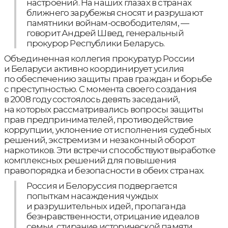
настроений. На наших глазах в странах
ближнего зарубежья сносят и разрушают
памятники войнам-освободителям, —
говорит Андрей Швед, генеральный
прокурор Республики Беларусь.
Объединенная коллегия прокуратур России
и Беларуси активно координирует усилия
по обеспечению защиты прав граждан и борьбе
с преступностью. С момента своего создания
в 2008 году состоялось девять заседаний,
на которых рассматривались вопросы защиты
прав предпринимателей, противодействие
коррупции, уклонение от исполнения судебных
решений, экстремизм и незаконный оборот
наркотиков. Эти встречи способствуют выработке
комплексных решений для повышения
правопорядка и безопасности в обеих странах.
Россия и Белоруссия подвергается
попыткам насаждения чуждых
и разрушительных идей, пропаганда
безнравственности, отрицание идеалов
семьи, стирание исторической памяти