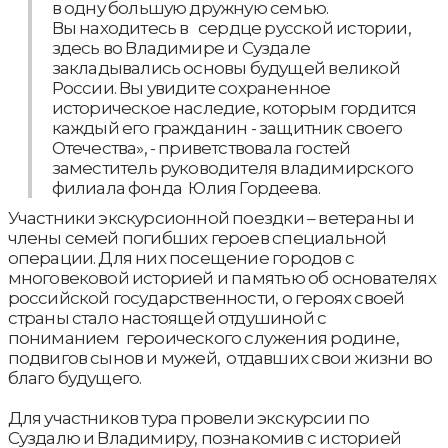
в одну большую дружную семью.
Вы находитесь в сердце русской истории,
здесь во Владимире и Суздале
закладывались основы будущей великой
России. Вы увидите сохраненное
историческое наследие, которым гордится
каждый его гражданин - защитник своего
Отечества», - приветствовала гостей
заместитель руководителя владимирского
филиала фонда Юлия Гордеева.
Участники экскурсионной поездки – ветераны и
члены семей погибших героев специальной
операции. Для них посещение городов с
многовековой историей и памятью об основателях
российской государственности, о героях своей
страны стало настоящей отдушиной с
пониманием героического служения родине,
подвигов сынов и мужей, отдавших свои жизни во
благо будущего.
Для участников тура провели экскурсии по
Суздалю и Владимиру, познакомив с историей