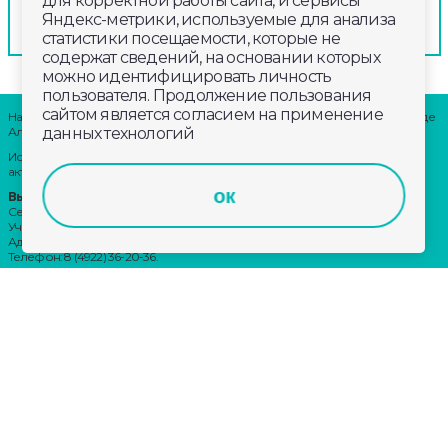
для корректной работы сайта, и сервисы
Яндекс-метрики, используемые для анализа
статистики посещаемости, которые не
содержат сведений, на основании которых
можно идентифицировать личность
пользователя. Продолжение пользования
сайтом является согласием на применение
Наши партнеры: радио «LikeFm» 107,9 Fm во Владимире и 102,8 Fm в городе
данных технологий
Александрове
Использование материалов сайта допускается только при наличии
активной ссылки.
ок
Выходные данные:
Сетевое издание: «Губерния 33»
Учредитель: ООО «Телерадиокомпания «Губерния-33»
Адрес: Воронцовский переулок, д.4.г. Владимир, 600000
Телефон: 8 (4922) 36-20-36.
E-Mail: news@trc33.ru
Главный редактор: Шилова Анастасия Олеговна.
Политика обработки Персональных данных
Свидетельство о регистрации СМИ: ЭЛ № ФС 77-60769, выдано 11.02.2015
Федеральной службой по надзору в сфере связи, информационных
технологий и массовых коммуникаций (Роскомнадзор)
Внимание!
Отдельные материалы, размещенные на настоящем
сайте, могут содержать информацию, не предназначенную для лиц
младше этого возраста.