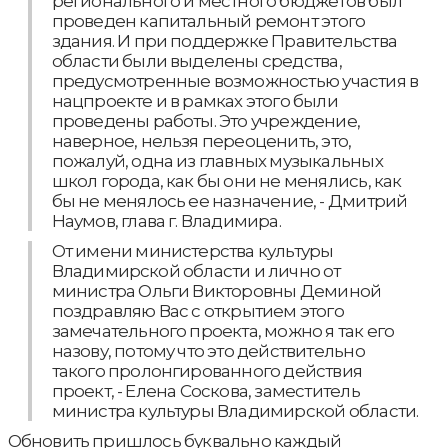
регионального и местного бюджетов был
проведен капитальный ремонт этого
здания. И при поддержке Правительства
области были выделены средства,
предусмотренные возможностью участия в
нацпроекте и в рамках этого были
проведены работы. Это учреждение,
наверное, нельзя переоценить, это,
пожалуй, одна из главных музыкальных
школ города, как бы они не менялись, как
бы не менялось ее назначение, - Дмитрий
Наумов, глава г. Владимира.
От имени министерства культуры
Владимирской области и лично от
министра Ольги Викторовны Деминой
поздравляю Вас с открытием этого
замечательного проекта, можно я так его
назову, потому что это действительно
такого пролонгированного действия
проект, - Елена Соскова, заместитель
министра культуры Владимирской области.
Обновить пришлось буквально каждый