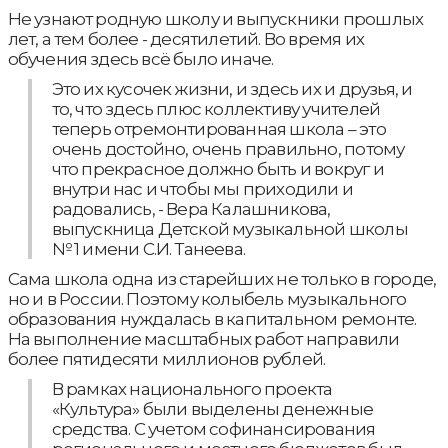
Не узнают родную школу и выпускники прошлых
лет, а тем более - десятилетий. Во время их
обучения здесь всё было иначе.
Это их кусочек жизни, и здесь их и друзья, и
то, что здесь плюс коллективу учителей
теперь отремонтированная школа – это
очень достойно, очень правильно, потому
что прекрасное должно быть и вокруг и
внутри нас и чтобы мы приходили и
радовались, - Вера Калашникова,
выпускница Детской музыкальной школы
№ 1 имени С.И. Танеева.
Сама школа одна из старейших не только в городе,
но и в России. Поэтому колыбель музыкального
образования нуждалась в капитальном ремонте.
На выполнение масштабных работ направили
более пятидесяти миллионов рублей.
В рамках национального проекта
«Культура» были выделены денежные
средства. С учетом софинансирования