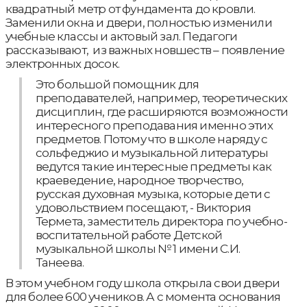
квадратный метр от фундамента до кровли.
Заменили окна и двери, полностью изменили
учебные классы и актовый зал. Педагоги
рассказывают, из важных новшеств – появление
электронных досок.
Это большой помощник для
преподавателей, например, теоретических
дисциплин, где расширяются возможности
интересного преподавания именно этих
предметов. Потому что в школе наряду с
сольфеджио и музыкальной литературы
ведутся такие интересные предметы как
краеведение, народное творчество,
русская духовная музыка, которые дети с
удовольствием посещают, - Виктория
Термета, заместитель директора по учебно-
воспитательной работе Детской
музыкальной школы № 1 имени С.И.
Танеева.
В этом учебном году школа открыла свои двери
для более 600 учеников. А с момента основания