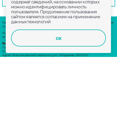
содержат сведений, на основании которых
можно идентифицировать личность
пользователя. Продолжение пользования
сайтом является согласием на применение
данных технологий
Наши партнеры: радио «LikeFm» 107,9 Fm во Владимире и 102,8 Fm в городе
Александрове
Использование материалов сайта допускается только при наличии
активной ссылки.
ок
Выходные данные:
Сетевое издание: «Губерния 33»
Учредитель: ООО «Телерадиокомпания «Губерния-33»
Адрес: Воронцовский переулок, д.4.г. Владимир, 600000
Телефон: 8 (4922) 36-20-36.
E-Mail: news@trc33.ru
Главный редактор: Шилова Анастасия Олеговна.
Политика обработки Персональных данных
Свидетельство о регистрации СМИ: ЭЛ № ФС 77-60769, выдано 11.02.2015
Федеральной службой по надзору в сфере связи, информационных
технологий и массовых коммуникаций (Роскомнадзор)
Внимание!
Отдельные материалы, размещенные на настоящем
сайте, могут содержать информацию, не предназначенную для лиц
младше этого возраста.
Возрастное ограничение: 18+