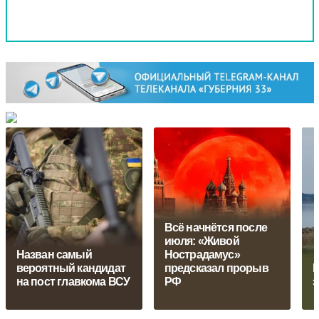
Всё начнётся после
июля: «Живой
Назван самый
Нострадамус»
вероятный кандидат
предсказал прорыв
Р
на пост главкома ВСУ
РФ
з