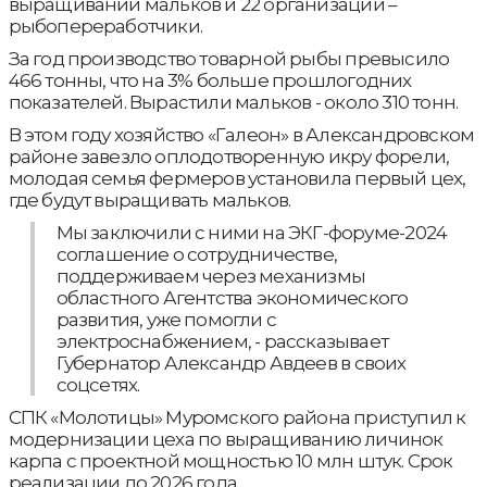
выращивании мальков и 22 организации –
рыбопереработчики.
За год производство товарной рыбы превысило
466 тонны, что на 3% больше прошлогодних
показателей. Вырастили мальков - около 310 тонн.
В этом году хозяйство «Галеон» в Александровском
районе завезло оплодотворенную икру форели,
молодая семья фермеров установила первый цех,
где будут выращивать мальков.
Мы заключили с ними на ЭКГ-форуме-2024
соглашение о сотрудничестве,
поддерживаем через механизмы
областного Агентства экономического
развития, уже помогли с
электроснабжением, - рассказывает
Губернатор Александр Авдеев в своих
соцсетях.
СПК «Молотицы» Муромского района приступил к
модернизации цеха по выращиванию личинок
карпа с проектной мощностью 10 млн штук. Срок
реализации до 2026 года.