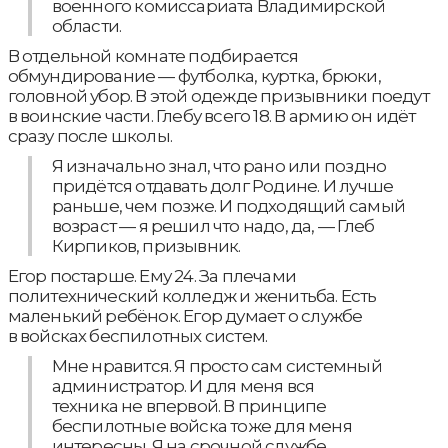
военного комиссариата Владимирской
области.
В отдельной комнате подбирается
обмундирование — футболка, куртка, брюки,
головной убор. В этой одежде призывники поедут
в воинские части. Глебу всего 18. В армию он идёт
сразу после школы.
Я изначально знал, что рано или поздно
придётся отдавать долг Родине. И лучше
раньше, чем позже. И подходящий самый
возраст — я решил что надо, да, — Глеб
Кирпиков, призывник.
Егор постарше. Ему 24. За плечами
политехнический колледж и женитьба. Есть
маленький ребёнок. Егор думает о службе
в войсках беспилотных систем.
Мне нравится. Я просто сам системный
администратор. И для меня вся
техника не впервой. В принципе
беспилотные войска тоже для меня
интересны. Я на срочной службе