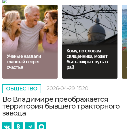
Кому, по словам
Ученые назвали
священника, может
Р
главный секрет
быть закрыт путь в
т
счастья
рай
о
2026-04-29
15:20
ОБЩЕСТВО
Во Владимире преображается
территория бывшего тракторного
завода