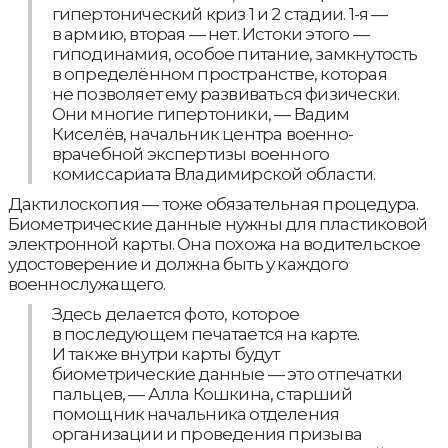
гипертонический криз 1 и 2 стадии. 1-я —
в армию, вторая — нет. Истоки этого —
гиподинамия, особое питание, замкнутость
в определённом пространстве, которая
не позволяет ему развиваться физически.
Они многие гипертоники, — Вадим
Киселёв, начальник центра военно-
врачебной экспертизы военного
комиссариата Владимирской области.
Дактилоскопия — тоже обязательная процедура.
Биометрические данные нужны для пластиковой
электронной карты. Она похожа на водительское
удостоверение и должна быть у каждого
военнослужащего.
Здесь делается фото, которое
в последующем печатается на карте.
И также внутри карты будут
биометрические данные — это отпечатки
пальцев, — Алла Кошкина, старший
помощник начальника отделения
организации и проведения призыва