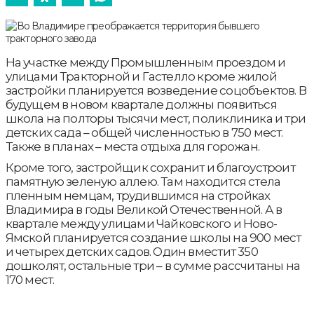
На участке между Промышленным проездом и
улицами Тракторной и Гастелло кроме жилой
застройки планируется возведение соцобъектов. В
будущем в новом квартале должны появиться
школа на полторы тысячи мест, поликлиника и три
детских сада – общей численностью в 750 мест.
Также в планах – места отдыха для горожан.
Кроме того, застройщик сохранит и благоустроит
памятную зеленую аллею. Там находится стела
пленным немцам, трудившимся на стройках
Владимира в годы Великой Отечественной. А в
квартале между улицами Чайковского и Ново-
Ямской планируется создание школы на 900 мест
и четырех детских садов. Один вместит 350
дошколят, остальные три – в сумме рассчитаны на
170 мест.