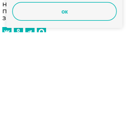
на штраф-стоянку машины,
припаркованные под новыми
ок
знаками
Внимание на дорогу: во Владимире освобождают
проезжую часть от автомобилей,
оставленных в местах, не предназначенных для
парковки. Сегодня такую работу провели
на разворотном кольце на улице Горького.
Большегрузы и легковушки надолго остаются
в зоне разворота. Это создает помехи для
движения и снижает безопасность.
Поэтому схема движения здесь скорректирована.
Введены ограничения на парковку. С 21 апреля
в автоматическом режиме работает система
фиксации нарушений.