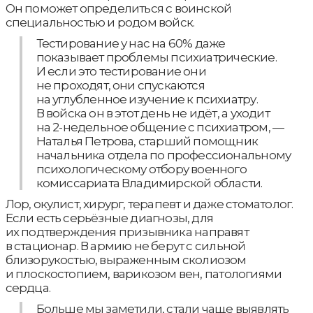
Он поможет определиться с воинской
специальностью и родом войск.
Тестирование у нас на 60% даже
показывает проблемы психиатрические.
И если это тестирование они
не проходят, они спускаются
на углубленное изучение к психиатру.
В войска он в этот день не идёт, а уходит
на 2-недельное общение с психиатром, —
Наталья Петрова, старший помощник
начальника отдела по профессиональному
психологическому отбору военного
комиссариата Владимирской области.
Лор, окулист, хирург, терапевт и даже стоматолог.
Если есть серьёзные диагнозы, для
их подтверждения призывника направят
в стационар. В армию не берут с сильной
близорукостью, выраженным сколиозом
и плоскостопием, варикозом вен, патологиями
сердца.
Больше мы заметили, стали чаще выявлять