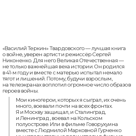
«Василий Теркин» Твардовского — лучшая книга
о войне, уверен артист и режиссёр Сергей
Никоненко. Для него Великая Отечественная —
не только важнейшая веха истории. Он родился
в 41-м году и вместе с матерью испытал немало
тягот и лишений. Потому, будучи взрослым,
на телеэкранах воплотил огромное число образов
героев войны.
Мои киногерои, которых я сыграл, их очень
много, воевали почти на всех фронтах.
Я и Москву защищал, и Сталинград,
и Ленинград , воевал на Кольском
полуострове. Или в фильме Говорухуина
вместе с Людмилой Марковной Гурченко