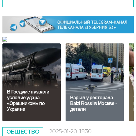
В Госдуме назвали
условие удара
Взрыв у ресторана
"
«Орешником» по
Balzi Rossi в Москве -
п
Украине
детали
п
2025-01-20
18:30
ОБЩЕСТВО