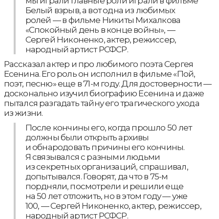
мы играли главные роли играли в фильме
Белый взрыв, а вот одна из любимых
ролей — в фильме Никиты Михалкова
«Спокойный день в конце войны», —
Сергей Никоненко, актер, режиссер,
народный артист РСФСР.
Рассказал актер и про любимого поэта Сергея
Есенина. Его роль он исполнил в фильме «Пой,
поэт, песню» еще в 71-м году. Для достоверности —
досконально изучил биографию Есенина и даже
пытался разгадать тайну его трагического ухода
из жизни.
После кончины его, когда прошло 50 лет
должны были открыть архивы
и обнародовать причины его кончины.
Я связывался с разными людьми
из секретных организаций, спрашивал,
допытывался. Говорят, да что в 75-м
пордняли, посмотрели и решили еще
на 50 лет отложить, но в этом году — уже
100, — Сергей Никоненко, актер, режиссер,
народный артист РСФСР.