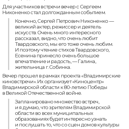
Для участников встречи вечер с Сергеем
Никоненко стал долгожданным событием.
Конечно, Сергей Петрович Никоненко —
великий актер, режиссер и деятель
искусств. Очень много интересного
рассказал, видно, что очень любит
Твардовского, мы его тоже очень любим.
И поэтому чтение стихов Твардовского,
Есенина принесло очень большое
впечатление и радость, — Галина,
жительница г. Собинка.
Вечер прошел в рамках проекта «Владимирские
киновстречи». Их организует «Киноцентр»
Владимирской области к 80-летию Победы
в Великой Отечественной войне.
Запланировано множество встреч,
и я думаю, что зрителям Владимирской
области во всех муниципальных
образованиях будет интересно узнать
и послушать то, что со сцен домов культуры